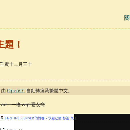
關
主題！
日，壬寅十二月三十
，由
OpenCC
自動轉換爲繁體中文。
d，一堆 wip 還沒寫