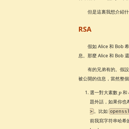
但是這裏我想介紹什
RSA
假如 Alice 和 
息。那麼 Alice 和 B
有的兄弟有的。假設是
被公開的信息，當然整個
p
選一對大素數
和
p
題外話，如果你也
。比如
>
openss
前我寫字符串哈希的