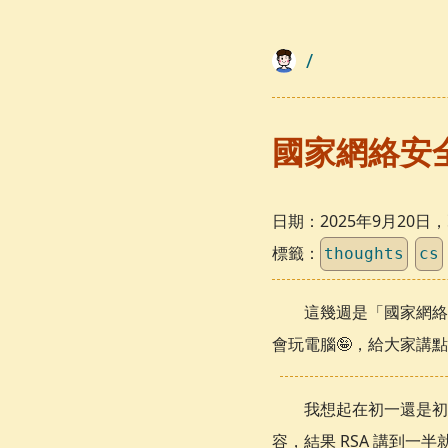
/
國家網絡安
日期：
2025年9月20
標籤：
thoughts
cs
這幾週是「國家網絡
會玩電腦🤪，給大家講
我想起在初一還是初二
容，結果 RSA 講到一半就給