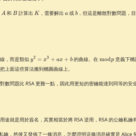
{p}}
A
B
K
a
b
算
和
計算出
，需要解出
或
，但這是離散對數問題，
A
B
K
a
b
or{red}
y^2
\bmod
2
3
曲線，而是類似
=
+
+
的曲線。在
mod
意義下橢
y
x
a
x
b
p
=
p
把上面這些算法搬到橢圓曲線上。
x^3
+
對數問題比 RSA 更難一點，因此用更短的密鑰能達到同等的安
ax
+
b
用途就是用於簽名，其實相當於將 RSA 逆用，RSA 的公鑰私
SA 公私鑰，然後又發佈了一條消息，怎麼證明這條消息確實是 Alice