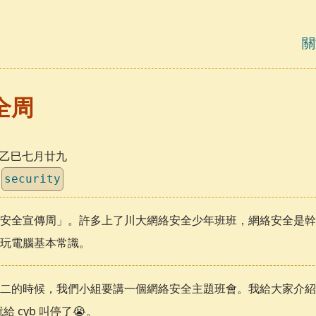
關
全周
日，乙巳七月廿九
security
安全宣傳周」。許多上了川大網絡安全少年班班，網絡安全是幹
點玩電腦基本常識。
的時候，我們小組要講一個網絡安全主題班會。我給大家介紹了 HT
 cyb 叫停了😭️。