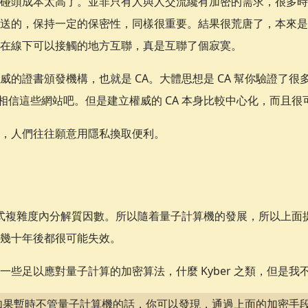
碰頭成本太高了。並非只有人與人交流纔有加密的需求，很多時
送的，保持一定的保密性，同樣很重要。結果很荒唐了，本來是
在線下可以接觸的地方互聯，真是互聯了個寂寞。
威的證書頒發機構，也就是 CA。大體思想是 CA 幫你驗證了
就相信這些網站吧。但是建立權威的 CA 本身比較中心化，而且
，人們往往願意用隱私換取便利。
多項式複雜度內分解質因數。所以隨着量子計算機的發展，所以上面提
幾十年後都很可能失效。
些足以應對量子計算的加密算法，什麼 Kyber 之類，但是我不會
如果暫時不管量子計算機的話，你可以發現，通過上面的加密手