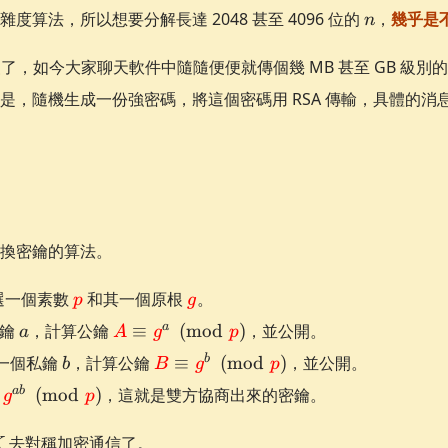
\equi
n
算法，所以想要分解長達 2048 甚至 4096 位的
\pmod
，
幾乎是
n
n
慢了，如今大家聊天軟件中隨隨便便就傳個幾 MB 甚至 GB 級別的
是，隨機生成一份強密碼，將這個密碼用 RSA 傳輸，具體的消
n
換密鑰的算法。
\textcolor{red}
\textcolor{red}
公開選一個素數
和其一個原根
。
p
g
{p}
{g}
a
\textcolor{red}{A}
a
私鑰
，計算公鑰
≡
(
mod
)
，並公開。
a
A
g
p
\equiv \textcolor{red}
b
\textcolor{red}{B}
b
選一個私鑰
，計算公鑰
≡
(
mod
)
，並公開。
b
B
g
p
{g}^a
\equiv \textcolor{red}
ab
(
mod
)
，這就是雙方協商出來的密鑰。
\pmod{\textcolor{red}
g
p
{g}^b
{B}^a
{p}}
\pmod{\textcolor{red}
r{red}
K
去對稱加密通信了。
K