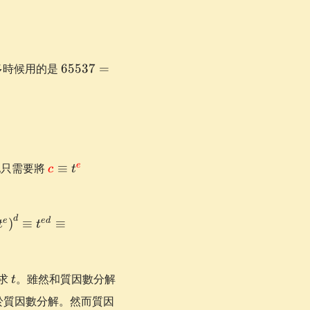
65537=2^{16}+1
多時候用的是
65537
=
\textcolor{red}
e
他只需要將
≡
c
t
{c} \equiv
t^{\textcolor{red}
{e}} \pmod
equiv
d
e
e
d
)
≡
≡
t
t
{\textcolor{red}
t^e\right)^d
{n}}
v t^{ed}
v t^{ed
t
求
。雖然和質因數分解
t
d
hi(p)}
賴於質因數分解。然而質因