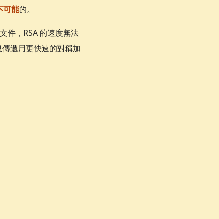
v t \pmod n
不可能
的。
文件，RSA 的速度無法
息傳遞用更快速的對稱加