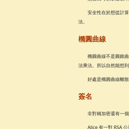
{A}^b \equiv
\textcolor{red}
安全性在於想從計
{g}^{ab}
法。
\pmod{\textcol
{p}}
橢圓曲線
橢圓曲線不是圓錐
法乘法。所以自然能想到
好處是橢圓曲線離散
簽名
非對稱加密還有一個
Alice 有一對 R