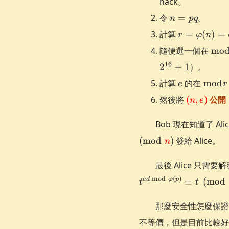
hack。
n=pq
令
=
。
n
pq
r =
計算
=
(
)
=
r
φ
n
\varphi(n)
\bm
隨便選一個在
mo
=
r
16
2
+
\varphi(p)
1
）。
\varphi(q)
e
\bmo
計算
的在
mod
e
r
= (p-1)(q-
r
\textcolo
然後將
(
,
)
公開
n
e
1)
{(n,e)}
Bob 現在知道了 Ali
(
mod
)
發給 Alice。
n
最後 Alice 只需
mod
(
)
e
d
φ
p
≡
(
mod
t
t
那麼安全性怎麼保證？
不等價，但是目前比較好