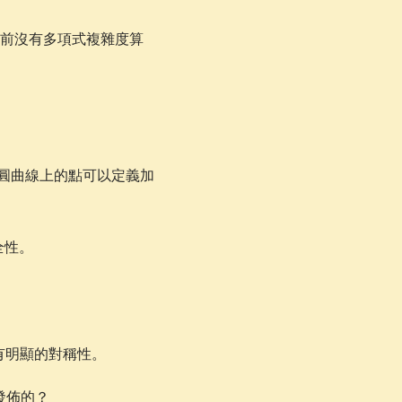
目前沒有多項式複雜度算
圓曲線上的點可以定義加
全性。
鑰有明顯的對稱性。
 發佈的？