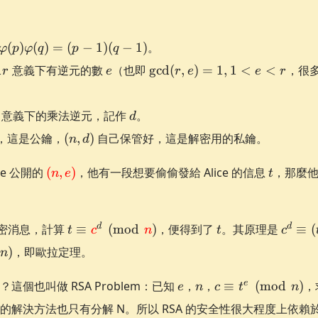
(
)
(
)
=
(
−
1
)
(
−
1
)
。
φ
p
φ
q
p
q
od
e
\gcd(r,e)=1,
d
意義下有逆元的數
（也即
g
cd
(
,
)
=
1
,
1
<
<
，很
r
e
r
e
e
r
1 < e < r
d
d
意義下的乘法逆元，記作
。
d
r{red}
(n,d)
，這是公鑰，
(
,
)
自己保管好，這是解密用的私鑰。
n
d
\textcolor{red}
t
ce 公開的
(
,
)
，他有一段想要偷偷發給 Alice 的信息
，那麼
n
e
t
{(n,e)}
t \equiv
t
c^d \
d
d
要解密消息，計算
≡
(
mod
)
，便得到了
。其原理是
≡
(
t
c
n
t
c
\textcolor{red}
\left(
)
，即歐拉定理。
n
{c}^d \pmod
\equi
{\textcolor{red}
\equi
e
n
c
e
這個也叫做 RSA Problem：已知
，
，
≡
(
mod
)
，
e
n
c
t
n
{n}}
\bmo
\equiv
\varp
的解決方法也只有分解 N。所以 RSA 的安全性很大程度上依
t^e