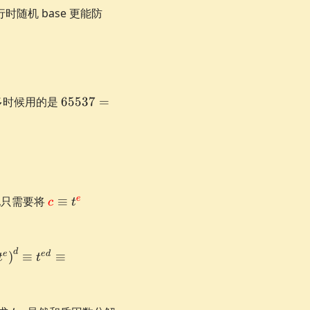
机 base 更能防
65537=2^{16}+1
多时候用的是
65537
=
\textcolor{red}
e
他只需要将
≡
c
t
{c} \equiv
t^{\textcolor{red}
{e}} \pmod
equiv
d
e
e
d
)
≡
≡
t
t
{\textcolor{red}
t^e\right)^d
{n}}
v t^{ed}
v t^{ed
t