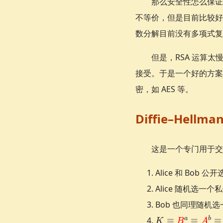
那么安全性怎么保证？
不等价，但是目前比较好
数分解目前没有多项式复杂度
但是，RSA 运算太
接受。于是一个好的方案
密，如 AES 等。
Diffie–Hellma
这是一个专门用于交
Alice 和 Bob 
Alice 随机选一个
Bob 也同理随机
K \equiv
a
b
≡
≡
≡
K
B
A