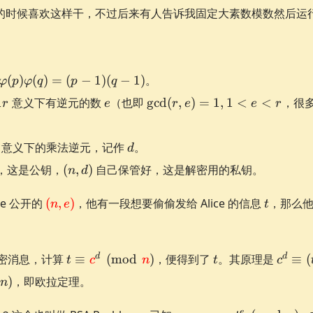
时候喜欢这样干，不过后来有人告诉我固定大素数模数然后运行时随
(
)
(
)
=
(
−
1
)
(
−
1
)
。
φ
p
φ
q
p
q
od
e
\gcd(r,e)=1,
d
意义下有逆元的数
（也即
g
cd
(
,
)
=
1
,
1
<
<
，很
r
e
r
e
e
r
1 < e < r
d
d
意义下的乘法逆元，记作
。
d
r{red}
(n,d)
，这是公钥，
(
,
)
自己保管好，这是解密用的私钥。
n
d
\textcolor{red}
t
ce 公开的
(
,
)
，他有一段想要偷偷发给 Alice 的信息
，那么
n
e
t
{(n,e)}
t \equiv
t
c^d \
d
d
要解密消息，计算
≡
(
mod
)
，便得到了
。其原理是
≡
(
t
c
n
t
c
\textcolor{red}
\left(
)
，即欧拉定理。
n
{c}^d \pmod
\equi
{\textcolor{red}
\equi
e
n
c
e