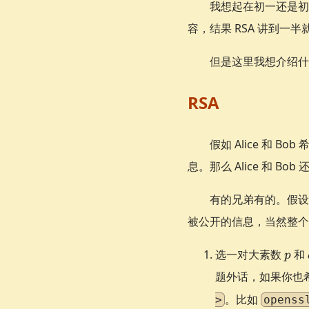
我想起在初一还是初二
容，结果 RSA 讲到一半就给
但是这里我想介绍什
RSA
假如 Alice 和 
息。那么 Alice 和 B
有的兄弟有的。假设是
被公开的信息，当然整个
p
选一对大素数
和
p
题外话，如果你也
。比如
>
openss