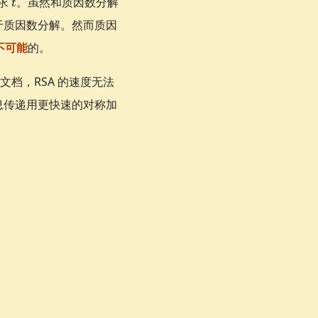
求
。虽然和质因数分解
t
d
hi(p)}
赖于质因数分解。然而质因
v t \pmod n
不可能
的。
文档，RSA 的速度无法
息传递用更快速的对称加