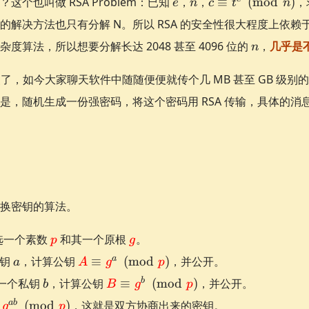
这个也叫做 RSA Problem：已知
，
，
≡
(
mod
)
，
e
n
c
t
n
{n}}
\bmo
\equiv
\varp
的解决方法也只有分解 N。所以 RSA 的安全性很大程度上依
t^e
\equi
n
算法，所以想要分解长达 2048 甚至 4096 位的
\pmod
，
几乎是
n
n
慢了，如今大家聊天软件中随随便便就传个几 MB 甚至 GB 级别的
是，随机生成一份强密码，将这个密码用 RSA 传输，具体的消
n
换密钥的算法。
\textcolor{red}
\textcolor{red}
公开选一个素数
和其一个原根
。
p
g
{p}
{g}
a
\textcolor{red}{A}
a
私钥
，计算公钥
≡
(
mod
)
，并公开。
a
A
g
p
\equiv \textcolor{red}
b
\textcolor{red}{B}
b
选一个私钥
，计算公钥
≡
(
mod
)
，并公开。
b
B
g
p
{g}^a
\equiv \textcolor{red}
ab
(
mod
)
，这就是双方协商出来的密钥。
\pmod{\textcolor{red}
g
p