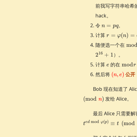
前我写字符串哈希的
hack。
n=pq
令
=
。
n
pq
r =
计算
=
(
)
=
r
φ
n
\varphi(n)
\bm
随便选一个在
mo
=
r
16
2
+
\varphi(p)
1
）。
\varphi(q)
e
\bmo
计算
的在
mod
e
r
= (p-1)(q-
r
\textcolo
然后将
(
,
)
公开
n
e
1)
{(n,e)}
Bob 现在知道了 Ali
(
mod
)
发给 Alice。
n
最后 Alice 只需
mod
(
)
e
d
φ
p
≡
(
mod
t
t