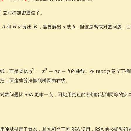
{g}^b
{B}^a
{p}}
\pmod{\textcolor{red}
r{red}
K
去对称加密通信了。
K
{p}}
A
B
K
a
b
算
和
计算出
，需要解出
或
，但这是离散对数问题，
A
B
K
a
b
or{red}
y^2
\bmod
2
3
曲线，而是类似
=
+
+
的曲线。在
mod
意义下椭
y
x
a
x
b
p
=
p
把上面这些算法搬到椭圆曲在线。
x^3
+
对数问题比 RSA 更难一点，因此用更短的密钥能达到同等的安
ax
+
b
用途就是用于签名，其实相当于将 RSA 逆用，RSA 的公钥私