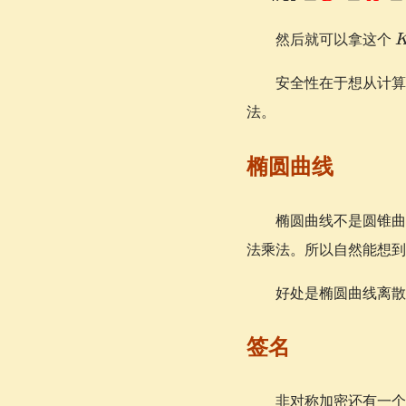
\textcolor{red}
\equiv \textcolo
然后就可以拿这个
{A}^b \equiv
\textcolor{red}
安全性在于想从计
{g}^{ab}
法。
\pmod{\textcol
{p}}
椭圆曲线
椭圆曲线不是圆锥
法乘法。所以自然能想到
好处是椭圆曲线离散
签名
非对称加密还有一个