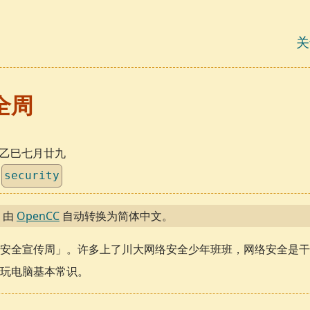
关
全周
日，乙巳七月廿九
security
，由
OpenCC
自动转换为简体中文。
安全宣传周」。许多上了川大网络安全少年班班，网络安全是干
点玩电脑基本常识。