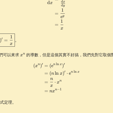
x
d
d
x
x
d
y
1
=
e
y
1
=
x
ed{(\ln
1
′
)
=
。
x
c{1}
x^n
n
們可以來求
的導數，但是這個其實不好搞，我們先對它取個
x
′
l
n
′
n
n
x
\begin{aligned} (x^n)' &=
(
)
=
(
e
)
x
′
l
n
n
x
=
(
ln
)
⋅
e
n
x
n
n
=
⋅
x
x
−
1
n
=
n
x
式定理。