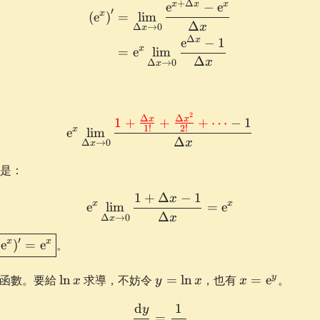
+
Δ
x
x
x
e
−
e
\begin{aligned} \left(\e^
′
x
(
e
)
=
lim
Δ
x
Δ
→
0
x
Δ
x
e
−
1
x
=
e
lim
Δ
x
Δ
→
0
x
2
\e^x \lim_{\Delta x \to 0
Δ
Δ
x
x
1
+
+
+
⋯
−
1
1
!
2
!
x
e
lim
Δ
x
Δ
→
0
x
是：
1
+
Δ
−
1
x
\e^x \lim_{\Delta x \to 0}
x
x
e
lim
=
e
Δ
x
Δ
→
0
x
boxed{(\e^x)'
′
x
x
(
e
)
=
e
。
 \e^x}
\ln
y
x =
y
函數。要給
ln
求導，不妨令
=
ln
，也有
=
e
。
x
y
x
x
x
=
\e^y
d
1
\ln
y
\begin{aligned} \frac{\d
=