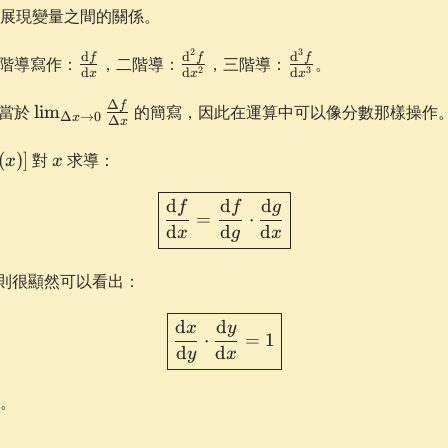
展現變量之間的關係。
2
3
\frac{\d
\frac{\d^2
\frac{\d^3
d
d
d
f
f
f
的一階導寫作：
，二階導：
，三階導：
。
2
3
d
d
d
x
x
x
f}{\d x}
f}{\d x^2}
f}{\d x^3}
\lim_{\Delta
Δ
f
當於
lim
的簡寫，因此在運算中可以像分數那樣操作
Δ
→
0
x
Δ
x
x \to 0}
\frac{\Delta
(x)]
x
(
)]
對
求導：
x
x
f}{\Delta x}
\boxed{ \frac{\d f}{\d x}
d
d
d
f
f
g
=
⋅
d
d
d
x
g
x
則很顯然可以看出：
\boxed{ \frac{\d x}{\d y}
d
d
x
y
⋅
=
1
d
d
y
x
。