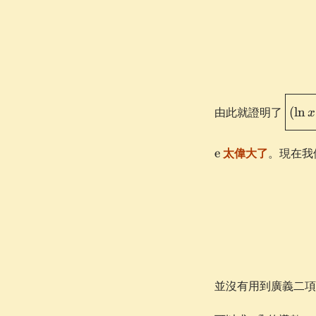
\box
由此就證明了
(
ln
x
x)' =
\fra
\e
{x}}
e
太偉大了
。現在我
並沒有用到廣義二項