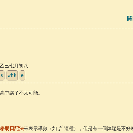
關
日，乙巳七月初八
us
whk
e
高中講了不太可能。
f'
′
格朗日記法
來表示導數（如
這種），但是有一個弊端是不好
f