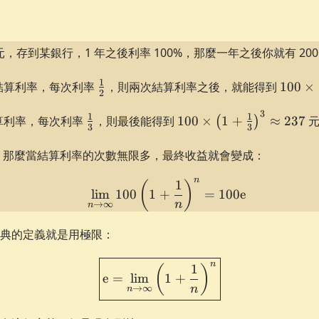
 元，存到某銀行，1 年之後利率 100%，那麼一年之後你就有 200
\frac12
100 \t
1
次結算利率，每次利率
，則兩次結算利率之後，就能得到
100
×
2
\left(
\frac1
3
\frac13
100 \times
1
1
結算利率，每次利率
，則最後能得到
100
×
1
+
≈
237
元
(
)
3
3
= 225
\left(1 +
\frac13\right)^3
，那麼當結算利率的次數無限多，最終收益就會變成：
\approx 237
n
1
\lim_{n \to \infty} 100\
(
)
lim
100
1
+
=
100
e
n
→
∞
n
典的定義就是用極限：
\boxed{ \e = \lim_{n\to \i
n
1
(
)
e
=
lim
1
+
n
→
∞
n