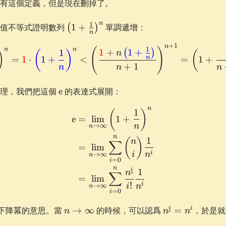
有這個定義，但是現在刪掉了。
\left(1 +
n
1
均值不等式證明數列
1
+
單調遞增：
(
)
n
\frac1n\right)^n
+
1
n
\left(1 + \frac1n\right)^
(
)
1
n
n
1
+
1
+
(
)
1
n
)
(
)
(
n
=
1
⋅
1
+
<
=
1
+
+
1
n
n
n
\e
定理，我們把這個
e
的表達式展開：
n
1
\begin{aligned} \e &= \li
(
)
e
=
lim
1
+
n
→
∞
n
n
1
(
)
n
∑
=
lim
i
i
n
→
∞
n
=
0
i
n
i
1
n
∑
=
lim
!
i
i
n
→
∞
n
=
0
i
ne
n\to
n^{\underline
i
i
下降冪的意思。當
→
∞
的時候，可以認爲
=
，於是就
n
n
n
\infty
i} = n^i