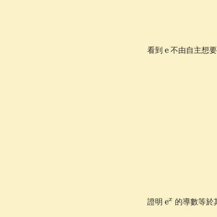
\e
看到
e
不由自主想要
\e^x
x
證明
e
的導數等於