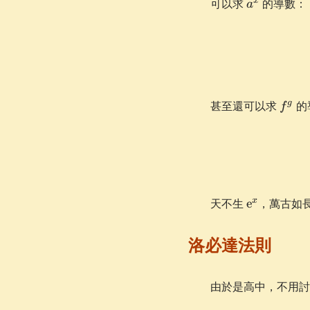
a^x
x
可以求
的導數：
a
f^g
g
甚至還可以求
的
f
\e^x
x
天不生
e
，萬古如
洛必達法則
由於是高中，不用討