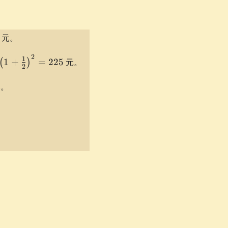
 元。
2
imes
1
1
+
=
225
元。
(
)
2
1 +
2\right)^2
。
left(1 + \frac1n\right)^n = 100\e
nfty} \left(1 + \frac1n\right)^n }