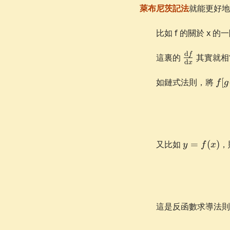
萊布尼茨記法
就能更好地
比如 f 的關於 x 
\frac{\d
d
f
這裏的
其實就相
d
x
f}{\d x}
f[g
如鏈式法則，將
[
f
g
y =
又比如
=
(
)
，
y
f
x
f(x)
這是反函數求導法則