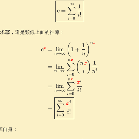
\boxed{ \e = \sum_{i=0}^
∞
1
∑
e
=
!
i
=
0
i
求冪，還是類似上面的推導：
n
x
1
\def\x{\textcolor{red}{x
(
)
x
e
=
lim
1
+
n
→
∞
n
n
x
1
(
)
n
x
∑
=
lim
i
i
n
→
∞
n
=
0
i
n
x
i
x
∑
=
lim
!
i
→
∞
n
=
0
i
∞
i
x
∑
=
!
i
=
0
i
其自身：