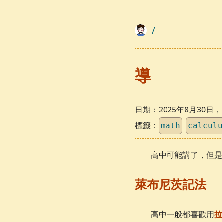
/
導
日期：
2025年8月30
標籤：
math
calcul
高中可能講了，但是
萊布尼茨記法
高中一般都喜歡用
拉