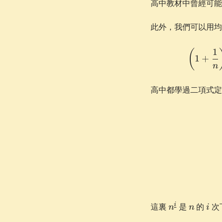
高中教材中曾經可能
此外，我們可以用
1
(
1
+
n
高中都學過二項式
n^{\underli
n
i
i
這裏
是
的
次
n
n
i
i}