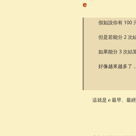
e
假如說你有 100
但是若能分 2 
如果能分 3 次
好像越來越多了
\e
這就是
e
最早、最經