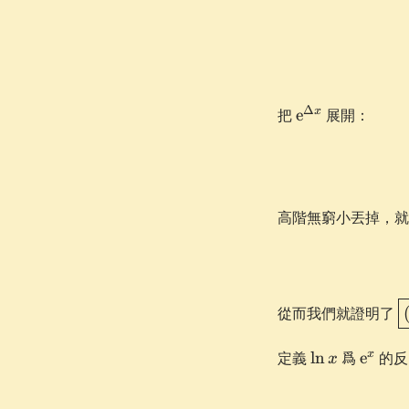
\e^{\Delta
Δ
x
把
e
展開：
x}
高階無窮小丟掉，就
\
從而我們就證明了
=
\ln
\e^x
x
定義
ln
爲
e
的反
x
x