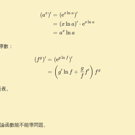
′
l
n
′
x
x
a
\begin{aligned} (a^x)' &=
(
)
=
(
e
)
a
′
l
n
x
a
=
(
ln
)
⋅
e
x
a
x
=
ln
a
a
導數：
′
l
n
′
g
g
f
\begin{aligned} (f^g)' &= 
(
)
=
(
e
)
f
(
)
g
′
′
g
=
ln
+
g
f
f
f
f
長夜。
論函數能不能導問題。