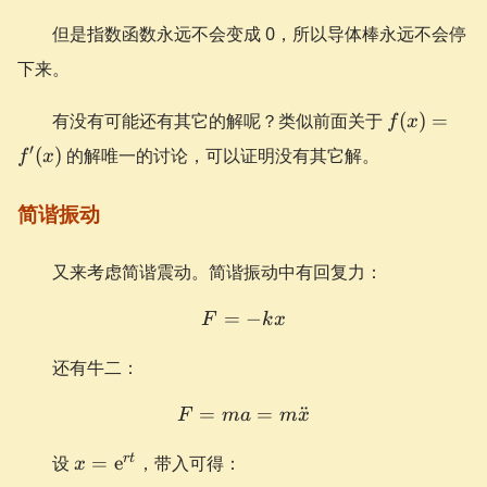
但是指数函数永远不会变成 0，所以导体棒永远不会停
下来。
f(x)
有没有可能还有其它的解呢？类似前面关于
(
)
=
f
x
=
′
(
)
的解唯一的讨论，可以证明没有其它解。
f
x
f'(x)
简谐振动
又来考虑简谐震动。简谐振动中有回复力：
=
F = -kx
−
F
k
x
还有牛二：
=
F = ma = m\ddot x
=
¨
F
ma
m
x
x =
r
t
设
=
e
，带入可得：
x
\e^{rt}