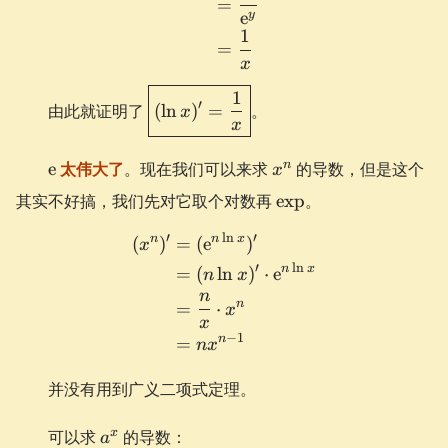
=
e
y
1
=
x
\boxed{(\ln
1
′
由此就证明了
(
ln
)
=
。
x
x)' =
x
\frac{1}
\e
x^n
{x}}
n
e
太伟大了
。现在我们可以来求
的导数，但是这个
x
\exp
其实不好搞，我们先对它取个对数再
exp
。
′
l
n
′
n
n
x
\begin{aligned} (x^n)' &=
(
)
=
(
e
)
x
′
l
n
n
x
=
(
ln
)
⋅
e
n
x
n
n
=
⋅
x
x
−
1
n
=
n
x
并没有用到广义二项式定理。
a^x
x
可以求
的导数：
a