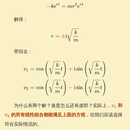
2
r
t
r
t
−
e
=
-k\e^{rt} = mr^2e^{rt}
k
m
r
e
解得：
r = \textcolor{red}{\pm} 
k
=
±
i
r
m
带回去：
\begin{aligned} v_1 &= \co
(
)
(
)
k
k
=
cos
+
i
sin
v
t
t
1
m
m
(
)
(
)
k
k
=
cos
−
i
sin
v
t
t
2
m
m
v_1
v_
为什么有两个解？速度怎么还有虚部？实际上，
和
v
1
的所有线性组合都能满足上面的方程
，但我们应该选择
v
2
符合实际情况的。