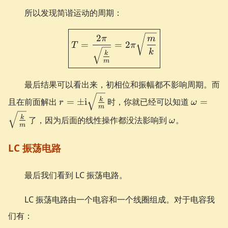
所以发现简谐运动的周期：
\boxed{ T = \frac{2\pi}{
2
π
m
=
=
2
T
π
k
k
m
最后结果可以看出来，初相位和振幅都不影响周期。而
r = \pm \i
\omega
k
且在前面解出
=
±
i
时，你就已经可以知道
=
r
ω
m
\sqrt\frac{k}
\sqrt\fr
\omega
k
了，因为后面的线性操作都没法影响到
。
ω
{m}
{m}
m
LC 振荡电路
最后我们看到 LC 振荡电路。
LC 振荡电路由一个电容和一个线圈组成。对于电容我
们有：