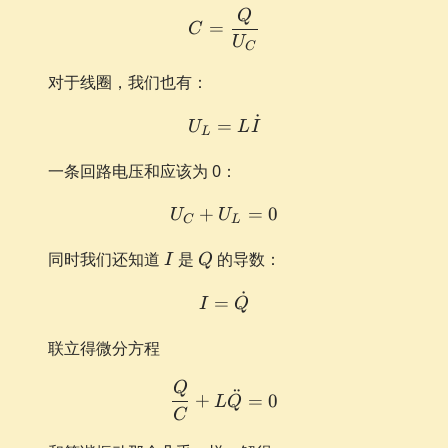
Q
C = \frac{Q}{U_C}
=
C
U
C
对于线圈，我们也有：
˙
U_L = L \dot I
=
U
L
I
L
一条回路电压和应该为 0：
+
U_C + U_L = 0
=
0
U
U
C
L
I
Q
同时我们还知道
是
的导数：
I
Q
˙
I = \dot Q
=
I
Q
联立得微分方程
Q
\frac{Q}{C} + L\ddot Q 
¨
+
=
0
L
Q
C