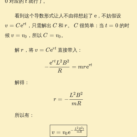
0
对应的
就行了。
t
\e
v =
看到这个导数形式让人不由得想起了
e
，不妨假设
C\e^{
C
r
C
t=0
r
t
=
e
，只需解出
和
。
很简单：当
=
0
的时
v
C
C
r
C
t
v=v_0
C=v_0
候
=
，所以
=
。
v
v
C
v
0
0
r
v =
r
t
解
，将
=
e
直接带入：
r
v
C
C\e^{rt}
2
2
r
t
e
-\frac{\e^{rt}L^2B^2}{R}
L
B
r
t
−
=
e
m
r
R
解得：
2
2
r = -\frac{L^2B^2}{mR}
L
B
=
−
r
m
R
所以有：
\boxed{ v = v_0 \e^{-\f
2
2
L
B
t
−
=
e
v
v
m
R
0