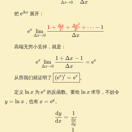
Δ
x
Δ
→
0
x
\e^{\Delta
Δ
x
把
e
展开：
x}
2
\e^x \lim_{\Delta x \to 0
Δ
Δ
x
x
1
+
+
+
⋯
−
1
1
!
2
!
x
e
lim
Δ
x
Δ
→
0
x
高端无穷小丢掉，就是：
1
+
Δ
−
1
x
\e^x \lim_{\Delta x \to 0}
x
x
e
lim
=
e
Δ
x
Δ
→
0
x
\boxed{(\e^x)'
′
x
x
从而我们就证明了
(
e
)
=
e
。
= \e^x}
\ln
\e^x
\ln
y
x
定义
ln
为
e
的反函数。要给
ln
求导，不妨令
x
x
x
x
=
x =
y
=
ln
，也有
=
e
。
y
x
x
\ln
\e^y
x
d
1
y
\begin{aligned} \frac{\d
=
d
d
x
x
d
y
1