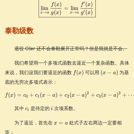
a
a
\boxed{ \lim_{x \to a} \fr
′
(
)
(
)
f
x
f
x
lim
=
lim
′
(
)
(
)
g
x
g
x
→
→
x
a
x
a
泰勒级数
退役 OIer 还不会泰勒展开正常吗？但是我就是不会。
我们希望用一个多项式函数去逼近一个复杂函数。具体
f(x)
(x-
来说，我们设我们要逼近的函数
(
)
可以用
(
−
)
为基
f
x
x
a
a)
底的无穷次多项式表示：
2
3
(
)
=
+
(
−
)
+
f(x) = c_0 + c_1(x-a) + c_
(
−
)
+
(
−
)
+
f
x
c
c
x
a
c
x
a
c
x
a
0
1
2
3
c_i
i
其中
是待定的
次项系数。
c
i
i
x=a
为了逼近，首先在
=
处式子左右两边一定要相
x
a
等：