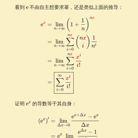
\e
看到
e
不由自主想要求幂，还是类似上面的推导：
n
x
1
\def\x{\textcolor{red}{x
(
)
x
e
=
lim
1
+
n
→
∞
n
n
x
1
(
)
n
x
∑
=
lim
i
i
n
→
∞
n
=
0
i
n
x
i
x
∑
=
lim
!
i
→
∞
n
=
0
i
∞
i
x
∑
=
!
i
=
0
i
\e^x
x
证明
e
的导数等于其自身：
+
Δ
x
x
x
e
−
e
\begin{aligned} \left(\e^
′
x
(
e
)
=
lim
Δ
x
Δ
→
0
x
Δ
x
e
−
1
x
=
e
lim