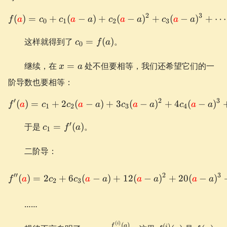
2
3
(
)
=
+
(
−
)
+
\def\a{\textcolor{red}{a}
(
−
)
+
(
−
)
+
⋯
f
a
c
c
a
a
c
a
a
c
a
a
0
1
2
3
c_0
这样就得到了
=
(
)
。
c
f
a
0
=
f(a)
x=a
继续，在
=
处不但要相等，我们还希望它们的一
x
a
阶导数也要相等：
′
2
3
(
)
=
+
2
(
−
)
+
\def\a{\textcolor{red}{a}
3
(
−
)
+
4
(
−
)
f
a
c
c
a
a
c
a
a
c
a
a
1
2
3
4
c_1
′
于是
=
(
)
。
c
f
a
1
=
f'(a)
二阶导：
\def\a{\textcolor{red}{a}
′′
2
3
(
)
=
2
+
6
(
−
)
+
12
(
−
)
+
20
(
−
)
f
a
c
c
a
a
a
a
a
a
2
3
……
(
)
c_{i} =
f^{(i)}
f(x)
i
(
)
f
a
(
)
i