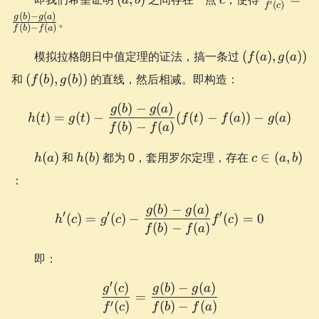
′
(
)
f
c
b)
{f'(c)} =
(
)
−
(
)
g
b
g
a
。
\frac{g(b
(
)
−
(
)
f
b
f
a
g(a)}{f(b
(f(a),
模拟拉格朗日中值定理的证法，搞一条过
(
(
)
,
(
))
f
a
g
a
f(a)}
g(a))
(f(b),
和
(
(
)
,
(
))
的直线，然后相减。即构造：
f
b
g
b
g(b))
(
)
−
(
)
h(t) = g(t) - \frac{g(b)-g(a)
g
b
g
a
(
)
=
(
)
−
(
(
)
−
(
))
−
(
)
h
t
g
t
f
t
f
a
g
a
(
)
−
(
)
f
b
f
a
h(a)
h(b)
c
(
)
和
(
)
都为 0，套用罗尔定理，存在
∈
(
,
)
h
a
h
b
c
a
b
\in
：
(a,
b)
(
)
−
(
)
h'(c) = g'(c) - \frac{g(b)-g
g
b
g
a
′
′
′
(
)
=
(
)
−
(
)
=
0
h
c
g
c
f
c
(
)
−
(
)
f
b
f
a
即：
′
(
)
(
)
−
(
)
\frac{g'(c)}{f'(c)} = \frac
g
c
g
b
g
a
=
′
(
)
(
)
−
(
)
f
c
f
b
f
a