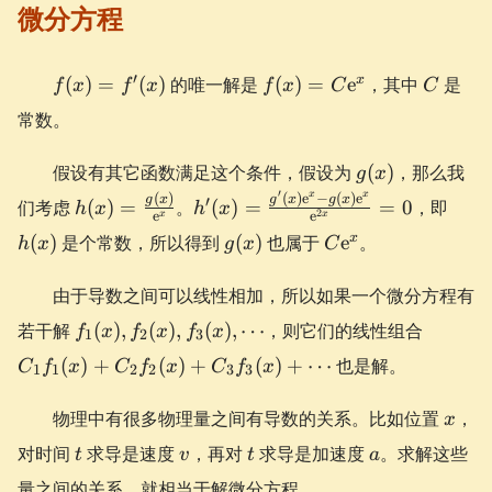
微分方程
f(x)
f(x) =
C
′
x
(
)
=
(
)
的唯一解是
(
)
=
e
，其中
是
f
x
f
x
f
x
C
C
=
C\e^{x}
常数。
f'(x)
g(x)
假设有其它函数满足这个条件，假设为
(
)
，那么我
g
x
′
x
x
h(x) =
h'(x) =
h(x)
(
)
(
)
e
−
(
)
e
g
x
g
x
g
x
′
们考虑
(
)
=
。
(
)
=
=
0
，即
h
x
h
x
2
e
e
x
x
\frac{g(x)}
\frac{g'(x)\e^x
g(x)
C\e^{x}
x
(
)
是个常数，所以得到
(
)
也属于
e
。
h
x
g
x
C
{\e^{x}}
- g(x)\e^x}
{\e^{2x}} = 0
由于导数之间可以线性相加，所以如果一个微分方程有
f_1(x),
C_1f_1
若干解
(
)
,
(
)
,
(
)
,
⋯
，则它们的线性组合
f
x
f
x
f
x
1
2
3
f_2(x),
+
(
)
+
(
)
+
(
)
+
⋯
也是解。
C
f
x
C
f
x
C
f
x
1
1
2
2
3
3
f_3(x),
C_2f_2
\cdots
+
x
物理中有很多物理量之间有导数的关系。比如位置
，
x
C_3f_3
t
v
t
a
+ \cdo
对时间
求导是速度
，再对
求导是加速度
。求解这些
t
v
t
a
量之间的关系，就相当于解微分方程。