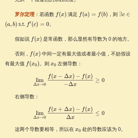
f(x)
f(a)
\exists
罗尔定理
：若函数
(
)
满足
(
)
=
(
)
，则
∃
∈
f
x
f
a
f
b
c
=
c \in
f'(c)
′
(
,
)
s.t.
(
)
=
0
。
a
b
f
c
f(b)
(a, b)
= 0
f(x)
假如说
(
)
是常函数，那么显然有导数为 0 的地方。
f
x
f(x)
否则，
(
)
中间一定有最大值或者最小值，不妨假设
f
x
f(x_0)
x_0
有最大值
(
)
。则
左侧导数：
f
x
x
0
0
(
−
Δ
)
−
(
)
\lim_{\Delta x \to 0} \frac
f
x
x
f
x
lim
≥
0
−
Δ
x
Δ
→
0
x
右侧导数：
(
+
Δ
)
−
(
)
\lim_{\Delta x \to 0} \frac
f
x
x
f
x
lim
≤
0
Δ
x
Δ
→
0
x
x_0
这两个导数要相等，所以在
处的导数应该为 0。
x
0