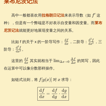
莱布尼茨记法
f'
′
高中一般都喜欢用
拉格朗日记法
来表示导数（如
这
f
种），但是有一个弊端是不好表示自变量和因变量。而
莱布
尼茨记法
就能更好地展现变量之间的关系。
2
\frac{\d
\frac{\d
d
d
f
f
比如 f 的关于 x 的一阶导写作：
，二阶导：
，三
2
d
d
x
x
f}{\d x}
f}{\d x^
3
\frac{\d^3
d
f
阶导：
。
3
d
x
f}{\d x^3}
\frac{\d
\lim_{\Delta
d
Δ
f
f
这里的
其实就相当于
lim
的简写，因此
Δ
→
0
x
d
Δ
x
x
f}{\d x}
x \to 0}
在运算中可以像分数那样操作。
\frac{\Delta
f}{\Delta x}
f[g(x)]
x
如链式法则，将
[
(
)]
对
求导：
f
g
x
x
\boxed{ \frac{\d f}{\d x}
d
d
d
f
f
g
=
⋅
d
d
d
x
g
x