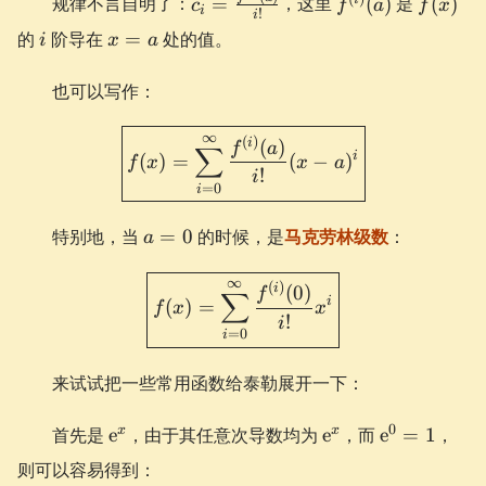
规律不言自明了：
=
，这里
(
)
是
(
)
c
f
a
f
x
i
!
i
\frac{f^{(i)}
(a)
i
x=a
的
阶导在
=
处的值。
i
x
a
(a)}{i!}
也可以写作：
\boxed{ f(x) = \sum_{i=0}^
∞
(
)
i
(
)
f
a
∑
i
(
)
=
(
−
)
f
x
x
a
!
i
=
0
i
a=0
特别地，当
=
0
的时候，是
马克劳林级数
：
a
\boxed{ f(x) = \sum_{i=0}^
∞
(
)
i
(
0
)
f
∑
i
(
)
=
f
x
x
!
i
=
0
i
来试试把一些常用函数给泰勒展开一下：
\e^x
\e^x
\e^{0}
0
x
x
首先是
e
，由于其任意次导数均为
e
，而
e
=
1
，
= 1
则可以容易得到：