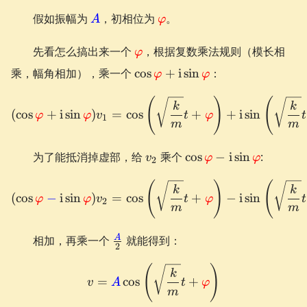
\textcolor{blue}
\textcolor{red}
假如振幅为
，初相位为
。
A
φ
{A}
{\varphi}
\textcolor{red}
先看怎么搞出来一个
，根据复数乘法规则（模长相
φ
{\varphi}
\cos
乘，幅角相加），乘一个
cos
+
i
sin
：
φ
φ
\textcolor{red}
{\varphi} + \i
(
)
(
(\cos \textcolor{red}{\var
k
k
(
cos
+
i
sin
)
=
cos
+
+
i
sin
φ
φ
v
t
φ
t
\sin
1
m
m
\textcolor{red}
{\varphi}
v_2
\cos
为了能抵消掉虚部，给
乘个
cos
−
i
sin
:
v
φ
φ
2
\textcolor{red}
{\varphi} - \i
(
)
(
(\cos \textcolor{red}{\var
k
k
(
cos
−
i
sin
)
=
cos
+
−
i
sin
φ
φ
v
t
φ
t
\sin
2
m
m
\textcolor{red}
{\varphi}
\frac{\textcolor{blue}
A
相加，再乘一个
就能得到：
2
{A}}{2}
(
)
v = \textcolor{blue}{A}\c
k
=
cos
+
v
A
t
φ
m