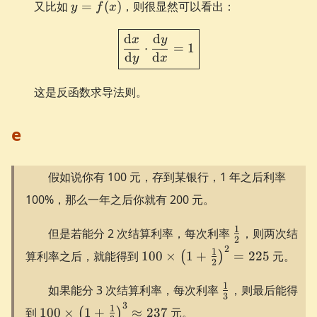
y =
又比如
=
(
)
，则很显然可以看出：
y
f
x
f(x)
\boxed{ \frac{\d x}{\d y}
d
d
x
y
⋅
=
1
d
d
y
x
这是反函数求导法则。
e
假如说你有 100 元，存到某银行，1 年之后利率
100%，那么一年之后你就有 200 元。
\frac12
1
但是若能分 2 次结算利率，每次利率
，则两次结
2
2
100 \times
1
算利率之后，就能得到
100
×
1
+
=
225
元。
(
)
2
\left(1 +
\frac12\right)^2
\frac13
1
如果能分 3 次结算利率，每次利率
，则最后能得
3
= 225
3
100 \times
1
到
100
×
1
+
≈
237
元。
(
)