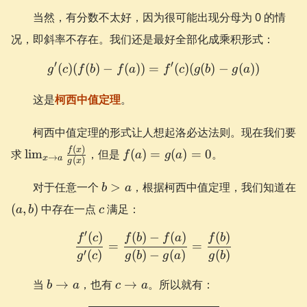
当然，有分数不太好，因为很可能出现分母为 0 的情
况，即斜率不存在。我们还是最好全部化成乘积形式：
′
′
(
)
(
(
)
−
(
))
=
g'(c)(f(b)-f(a)) = f'(c)(g(b)
(
)
(
(
)
−
(
))
g
c
f
b
f
a
f
c
g
b
g
a
这是
柯西中值定理
。
柯西中值定理的形式让人想起洛必达法则。现在我们要
\lim_{x\to
f(a)
(
)
f
x
求
lim
，但是
(
)
=
(
)
=
0
。
f
a
g
a
→
x
a
(
)
g
x
a}\frac{f(x)}
=
{g(x)}
g(a)
b
对于任意一个
>
，根据柯西中值定理，我们知道在
b
a
= 0
>
(a,
c
(
,
)
中存在一点
满足：
a
b
c
a
b)
′
(
)
(
)
−
(
)
(
)
\frac{f'(c)}{g'(c)} = \frac
f
c
f
b
f
a
f
b
=
=
′
(
)
(
)
−
(
)
(
)
g
c
g
b
g
a
g
b
b
c
当
→
，也有
→
。所以就有：
b
a
c
a
\to
\to