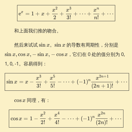
\boxed{ \e^{x} = 1 + x + 
2
3
n
x
x
x
x
e
=
1
+
+
+
+
⋯
+
+
⋯
x
2
3
!
!
n
和上面我们推的吻合。
\sin
\sin
\sin
然后来试试
sin
。
sin
的导数有周期性，分别是
x
x
x
x
x,
sin
,
cos
,
−
sin
,
−
cos
，它们在 0 处的值分别为 0,
x
x
x
x
\cos
1, 0, -1。容易得到：
x, -
\sin
\boxed{ \sin x = x - \fra
x, -
3
5
2
+
1
n
x
x
x
n
sin
=
−
+
−
⋯
+
(
−
1
)
+
⋯
x
x
\cos
3
!
5
!
(
2
+
1
)!
n
x
\cos
cos
同理，有：
x
x
\boxed{ \cos x = 1 - \fra
2
4
2
n
x
x
x
n
cos
=
1
−
+
−
⋯
+
(
−
1
)
+
⋯
x
2
!
4
!
(
2
)!
n