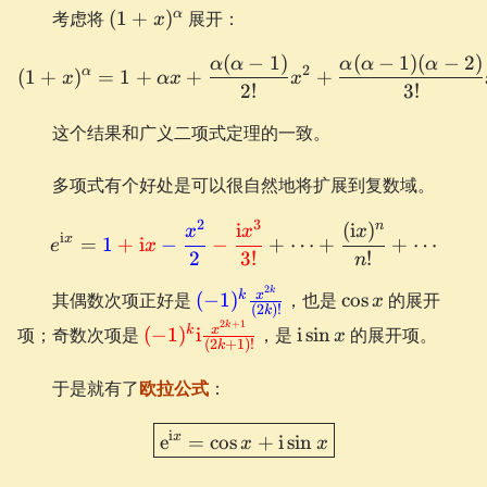
(1+x)^\alpha
α
考虑将
(
1
+
)
展开：
x
(
−
1
)
(
−
1
)
(
−
2
)
(1+x)^\alpha = 1 + \alpha
α
α
α
α
α
2
α
(
1
+
)
=
1
+
+
+
x
α
x
x
2
!
3
!
这个结果和广义二项式定理的一致。
多项式有个好处是可以很自然地将扩展到复数域。
2
3
n
i
(
i
)
e^{\i x} = \textcolor{blue
x
x
x
i
x
=
1
+
i
−
−
+
⋯
+
+
⋯
e
x
2
3
!
!
n
2
\textcolor{blue}
\cos
k
x
k
其偶数次项正好是
(
−
1
)
，也是
cos
的展开
x
(
2
)!
k
{(-1)^k\frac{x^{2k}}
x
2
+
1
\textcolor{red}
\i\sin
k
x
k
项；奇数次项是
(
−
1
)
i
，是
i
sin
的展开项。
x
{(2k)!}}
(
2
+
1
)!
k
{(-1)^k\i
x
\frac{x^{2k+1}}
于是就有了
欧拉公式
：
{(2k+1)!}}
\boxed{ \e^{\i x} = \cos x
i
x
e
=
cos
+
i
sin
x
x