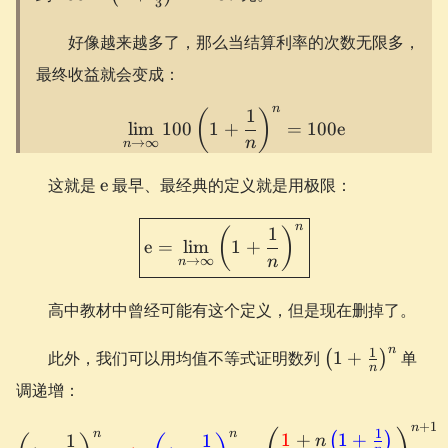
3
\left(1 +
\frac13\right)^3
好像越来越多了，那么当结算利率的次数无限多，
\approx 237
最终收益就会变成：
n
1
\lim_{n \to \infty} 100\
(
)
lim
100
1
+
=
100
e
n
→
∞
n
\e
这就是
e
最早、最经典的定义就是用极限：
\boxed{ \e = \lim_{n\to \i
n
1
(
)
e
=
lim
1
+
n
→
∞
n
高中教材中曾经可能有这个定义，但是现在删掉了。
\left(1 +
n
1
此外，我们可以用均值不等式证明数列
1
+
单
(
)
n
\frac1n\right)
调递增：
+
1
n
\left(1 + \frac1n\right)^
1
n
n
1
+
1
+
(
)
1
1
n