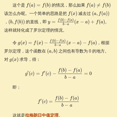
f(a)
f(a)
这个是
(
)
=
(
)
的情况，那么如果
(
)

=
(
)
f
a
f
b
f
a
f
b
=
\ne
f(x)
(a,
该怎么办呢。一个简单的思路是把
(
)
减去过
(
,
(
))
f
x
a
f
a
f(b)
f(b)
f(a))
(b,
y =
(
)
−
(
)
f
b
f
a
，
(
,
(
))
的直线，即
=
(
−
)
+
(
)
。
b
f
b
y
x
a
f
a
−
b
a
f(b))
\frac{f(b)-
这样就转化成了罗尔定理的情况。
f(a)}{b-a}
(x-a) +
g(x) =
(
)
−
(
)
f
b
f
a
令
(
)
=
(
)
−
(
−
)
−
(
)
，根据
g
x
f
x
x
a
f
a
f(a)
−
b
a
f(x) -
(a,
罗尔定理，这个函数在
(
,
)
之间也有导数为 0 的地方。
a
b
\frac{f(b)-
b)
g(x)
对
(
)
f(a)}{b-a}
求导，得：
g
x
(x-a) - f(a)
(
)
−
(
)
g'(c) = f'(c) - \frac{f(b)-f
f
b
f
a
′
′
(
)
=
(
)
−
=
0
g
c
f
c
−
b
a
即：
(
)
−
(
)
f'(c) = \frac{f(b)-f(a)}{b-
f
b
f
a
′
(
)
=
f
c
−
b
a
这就是
拉格朗日中值定理
。