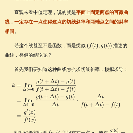
直观来看中值定理，说的就是
平面上固定两点的可微曲
线，一定存在一点使得这点的切线斜率和两端点之间的斜率
相同
。
(f(t),
若这个线甚至不是函数，而是类似
(
(
)
,
(
))
描述的
f
t
g
t
g(t))
曲线，类似的结论呢？
首先我们要知道这种曲线怎么求切线斜率，模拟求导：
(
+
Δ
)
−
(
)
\begin{aligned} k &= \lim_{
g
t
t
g
t
=
lim
k
(
+
Δ
)
−
(
)
f
t
t
f
t
Δ
→
0
t
(
+
Δ
)
−
(
)
Δ
g
t
t
g
t
t
=
lim
⋅
Δ
(
+
Δ
)
−
(
)
t
f
t
t
f
t
Δ
→
0
t
′
(
)
g
x
=
′
(
)
f
x
′
(a,
c
\frac{g'(
(
)
g
c
即我们希望证明
(
,
)
之间存在一点
，使得
=
a
b
c