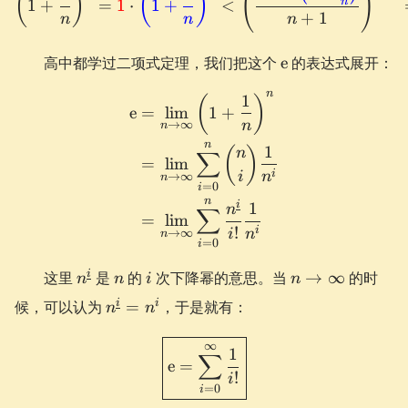
(
)
(
)
(
)
n
1
+
=
1
⋅
1
+
<
+
1
n
n
n
\e
高中都学过二项式定理，我们把这个
e
的表达式展开：
n
1
\begin{aligned} \e &= \li
(
)
e
=
lim
1
+
n
→
∞
n
n
1
(
)
n
∑
=
lim
i
i
n
→
∞
n
=
0
i
n
i
1
n
∑
=
lim
!
i
i
n
→
∞
n
=
0
i
n^{\underline
n
i
n\to
i
这里
是
的
次下降幂的意思。当
→
∞
的时
n
n
i
n
i}
\infty
n^{\underline
i
i
候，可以认为
=
，于是就有：
n
n
i} = n^i
\boxed{ \e = \sum_{i=0}^
∞
1
∑
e
=
!
i
=
0
i