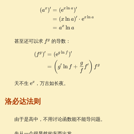
′
l
n
′
x
x
a
\begin{aligned} (a^x)' &=
(
)
=
(
e
)
a
′
l
n
x
a
=
(
ln
)
⋅
e
x
a
x
=
ln
a
a
f^g
g
甚至还可以求
的导数：
f
′
l
n
′
g
g
f
\begin{aligned} (f^g)' &= 
(
)
=
(
e
)
f
(
)
g
′
′
g
=
ln
+
g
f
f
f
f
\e^x
x
天不生
e
，万古如长夜。
洛必达法则
由于是高中，不用讨论函数能不能导问题。
先从一个很显然的东西出发。