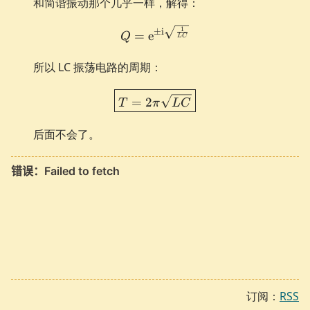
和简谐振动那个几乎一样，解得：
1
Q = \e^{\pm \i \sqrt{\f
±
i
=
e
Q
L
C
所以 LC 振荡电路的周期：
\boxed{ T = 2 \pi \sqrt{
=
2
T
π
L
C
后面不会了。
订阅：
RSS