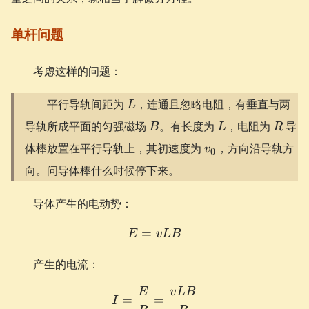
单杆问题
考虑这样的问题：
L
平行导轨间距为
，连通且忽略电阻，有垂直与两
L
B
L
R
导轨所成平面的匀强磁场
。有长度为
，电阻为
导
B
L
R
v_0
体棒放置在平行导轨上，其初速度为
，方向沿导轨方
v
0
向。问导体棒什么时候停下来。
导体产生的电动势：
=
E = vLB
E
v
L
B
产生的电流：
E
v
L
B
I = \frac{E}{R} = \frac
=
=
I