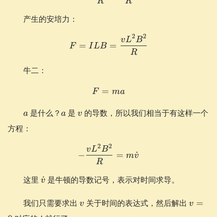
R
R
产生的安培力：
2
2
F = ILB = \frac{vL^2B^
v
L
B
=
=
F
I
L
B
R
牛二：
=
F = ma
F
ma
a
a
v
是什么？
是
的导数，所以我们相当于有这样一个
a
a
v
方程：
2
2
-\frac{vL^2B^2}{R} = m\
v
L
B
−
=
˙
m
v
R
\dot
这里
˙
是牛顿的导数记号，表示对时间求导。
v
v
v
v=0
我们只需要求出
关于时间的表达式，然后解出
=
v
v
t