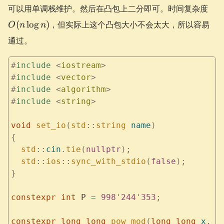
1}
O(n
可以用单调栈维护。然后在凸包上二分即可。时间复杂度
+2j)
n)
(
lo
g
)
，但实际上这个凸包大小不会太大，所以容易
O
n
n
通过。
#
include
 <
iostream
>
#
include
 <
vector
>
#
include
 <
algorithm
>
#
include
 <
string
>
void
 set_io
(
std
::
string
 name
)
{
  std
::
cin
.
tie
(
nullptr
);
  std
::
ios
::
sync_with_stdio
(
false
);
}
constexpr
 int
 P 
=
 998
'
244
'
353
;
constexpr
 long
 long
 pow_mod
(
long
 long
 x
,
 l