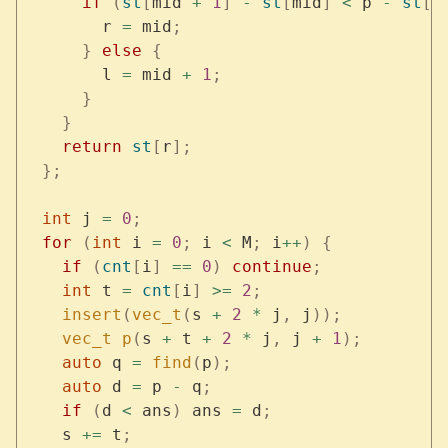
      if
 (
st
[
mid 
+
 1
]
 -
 st
[
mid
]
 <
 p 
-
 st
[
m
        r 
=
 mid
;
      }
 else
 {
        l 
=
 mid 
+
 1
;
      }
    }
    return
 st
[
r
];
  };
  int
 j 
=
 0
;
  for
 (
int
 i 
=
 0
;
 i 
<
 M
;
 i
++
)
 {
    if
 (
cnt
[
i
]
 ==
 0
)
 continue
;
    int
 t 
=
 cnt
[
i
]
 >=
 2
;
    insert
(
vec_t
(
s 
+
 2
 *
 j
,
 j
));
    vec_t
 p
(
s 
+
 t 
+
 2
 *
 j
,
 j 
+
 1
);
    auto
 q 
=
 find
(
p
);
    auto
 d 
=
 p 
-
 q
;
    if
 (
d 
<
 ans
)
 ans 
=
 d
;
    s 
+=
 t
;