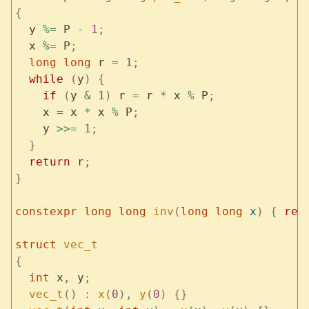
{
  y 
%=
 P 
-
 1
;
  x 
%=
 P
;
  long
 long
 r 
=
 1
;
  while
 (
y
)
 {
    if
 (
y 
&
 1
)
 r 
=
 r 
*
 x 
%
 P
;
    x 
=
 x 
*
 x 
%
 P
;
    y 
>>=
 1
;
  }
  return
 r
;
}
constexpr
 long
 long
 inv
(
long
 long
 x
)
 {
 ret
struct
 vec_t
{
  int
 x
,
 y
;
  vec_t
()
 :
 x
(
0
),
 y
(
0
)
 {}