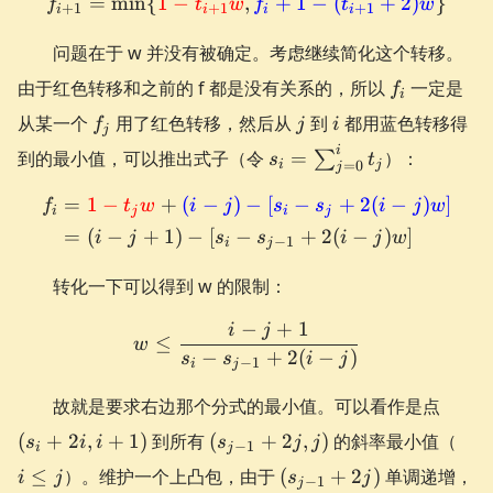
=
min
{
1
−
,
f_{i+1}=\min\{\textcolor
+
1
−
(
+
2
)
}
f
t
w
f
t
w
+
1
+
1
+
1
i
i
i
i
问题在于 w 并没有被确定。考虑继续简化这个转移。
f_{i}
由于红色转移和之前的 f 都是没有关系的，所以
一定是
f
i
f_{j}
j
i
从某一个
用了红色转移，然后从
到
都用蓝色转移得
f
j
i
j
s_{i}=\sum_{j=0}^{i}
i
到的最小值，可以推出式子（令
=
）：
∑
s
t
i
j
=
0
j
t_{j}
=
1
−
+
(
−
)
−
[
−
+
2
(
−
)
]
\begin{aligned} f_{i} &= \
f
t
w
i
j
s
s
i
j
w
i
j
i
j
=
(
−
+
1
)
−
[
−
+
2
(
−
)
]
i
j
s
s
i
j
w
−
1
i
j
转化一下可以得到 w 的限制：
−
+
1
i
j
w \le \frac{i - j + 1}{s_{i
≤
w
−
+
2
(
−
)
s
s
i
j
−
1
i
j
(s_{i
故就是要求右边那个分式的最小值。可以看作是点
+ 2i,
(s_{j-
i
(
+
2
,
+
1
)
到所有
(
+
2
,
)
的斜率最小值（
s
i
i
s
j
j
−
1
i+1)
i
j
1} +
\le
(s_{j-
≤
）。维护一个上凸包，由于
(
+
2
)
单调递增，
i
j
s
j
−
1
2j, j)
j
j