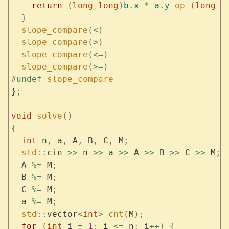
    return
 (
long long
)
b
.
x
 *
 a
.
y
 op
 (
long l
  }
  slope_compare
(
<
)
  slope_compare
(
>
)
  slope_compare
(
<=
)
  slope_compare
(
>=
)
#
undef
 slope_compare
}
;
void
 solve
()
{
  int
 n
,
 a
,
 A
,
 B
,
 C
,
 M
;
  std
::
cin 
>>
 n 
>>
 a 
>>
 A 
>>
 B 
>>
 C 
>>
 M
;
  A 
%=
 M
;
  B 
%=
 M
;
  C 
%=
 M
;
  a 
%=
 M
;
  std
::
vector
<
int
>
 cnt
(
M
);
  for
 (
int
 i 
=
 1
;
 i 
<=
 n
;
 i
++
)
 {