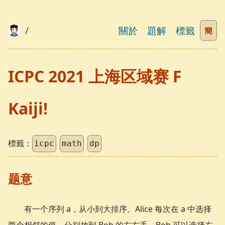
/
關於
題解
標籤
簡
ICPC 2021 上海区域赛 F
Kaiji!
標籤：
icpc
math
dp
题意
有一个序列 a，从小到大排序。Alice 每次在 a 中选择
两个相邻的值，分别放到 Bob 的左右手。Bob 可以选择左