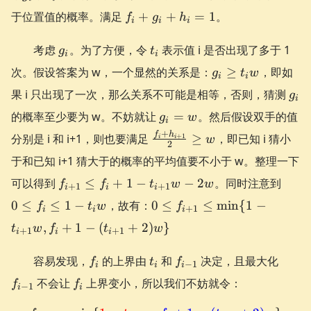
f_{i}+g_{i}+h_{i}
于位置值的概率。满足
+
+
=
1
。
f
g
h
i
i
i
=1
g_{i}
t_{i}
考虑
。为了方便，令
表示值 i 是否出现了多于 1
g
t
i
i
g_{i}
次。假设答案为 w，一个显然的关系是：
≥
，即如
g
t
w
i
i
\ge
g_{
果 i 只出现了一次，那么关系不可能是相等，否则，猜测
g
t_{i}w
i
g_{i}
的概率至少要为 w。不妨就让
=
。然后假设双手的值
g
w
i
= w
\frac{f_{i}+h_{i+1}}
+
f
h
分别是 i 和 i+1，则也要满足
≥
，即已知 i 猜小
+
1
w
i
i
2
{2} \ge w
于和已知 i+1 猜大于的概率的平均值要不小于 w。整理一下
f_{i+1}
0 \le
可以得到
≤
+
1
−
−
2
。同时注意到
f
f
t
w
w
+
1
+
1
i
i
i
\le f_{i}
f_{i}
0 \le f_{i+1} \le
0
≤
≤
1
−
，故有：
0
≤
≤
min
{
1
−
f
t
w
f
+
1
+1-
\le 1 
i
i
i
\min\{1 -
,
t_{i+1}w-
+
1
−
(
+
2
)
}
t_{i
t
w
f
t
w
+
1
+
1
t_{i+1}w,
i
i
i
2w
f_{i}+1-
f_{i}
t_{i}
f_{i-
f_{i-
容易发现，
的上界由
和
决定，且最大化
f
t
f
(t_{i+1}+2)w\}
−
1
i
i
i
1}
1}
f_{i}
不会让
上界变小，所以我们不妨就令：
f
f
−
1
i
i