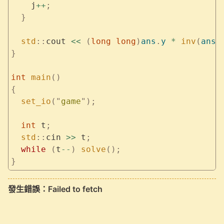
    j
++
;
  }
  std
::
cout 
<<
 (
long
 long
)
ans
.
y
 *
 inv
(
ans
.
}
int
 main
()
{
  set_io
(
"
game
"
);
  int
 t
;
  std
::
cin 
>>
 t
;
  while
 (
t
--
)
 solve
();
}