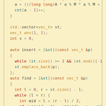
    a 
=
 (((
long
 long
)
A 
*
 a 
%
 M 
*
 a 
%
 M 
+
 (
    cnt
[
a 
-
 1
]
++
;
  }
  std
::
vector
<
vec_t
>
 st
;
  vec_t
 ans
(
1
,
 1
);
  int
 s 
=
 0
;
  auto
 insert 
=
 [
&
st
](
const
 vec_t
 &
p
)
  {
    while
 (
st
.
size
()
 >=
 2
 &&
 (
st
.
end
()[
-
1
]
    st
.
emplace_back
(
p
);
  };
  auto
 find 
=
 [
&
st
](
const
 vec_t
 &
p
)
  {
    int
 l 
=
 0
,
 r 
=
 st
.
size
()
 -
 1
;
    while
 (
l 
<
 r
)
 {
      int
 mid 
=
 l 
+
 (
r 
-
 l
)
 /
 2
;