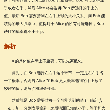
手或者右手，然后 Alice 将会告诉 Bob 所选择的手上的
值。最后 Bob 需要猜测左右手上球的大小关系。问 Bob 能
获得的最大胜率 p，使得对于 Alice 的所有可能选择，Bob
获胜的概率都不小于 p。
解析
a 的具体值实际上不重要，可以先离散化。
首先，在 Bob 选择左右手这个环节，一定是左右手各
一半概率，否则若 Alice 在 Bob 更大概率选到的手上放了
较难的值，则获胜概率会变低。
f_{i}
然后就是 Bob 需要对每一个可能选到的值 i，确定
f
i
g_{i}
h_{i}
，
，
，分别表示拿到 i 之后猜测已知值小于，等于和大
g
h
i
i