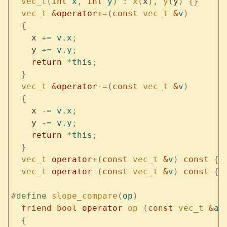
  vec_t
(
int
 x
,
 int
 y
)
 :
 x
(
x
),
 y
(
y
)
 {}
  vec_t
 &
operator
+=
(
const
 vec_t
 &
v
)
  {
    x 
+=
 v
.
x
;
    y 
+=
 v
.
y
;
    return
 *
this
;
  }
  vec_t
 &
operator
-=
(
const
 vec_t
 &
v
)
  {
    x 
-=
 v
.
x
;
    y 
-=
 v
.
y
;
    return
 *
this
;
  }
  vec_t
 operator
+
(
const
 vec_t
 &
v
)
 const
 {
 
  vec_t
 operator
-
(
const
 vec_t
 &
v
)
 const
 {
 
#
define
 slope_compare
(
op
)
                 
  friend bool 
operator
 op
 (
const 
vec_t
 &
a
,
  {
                                       