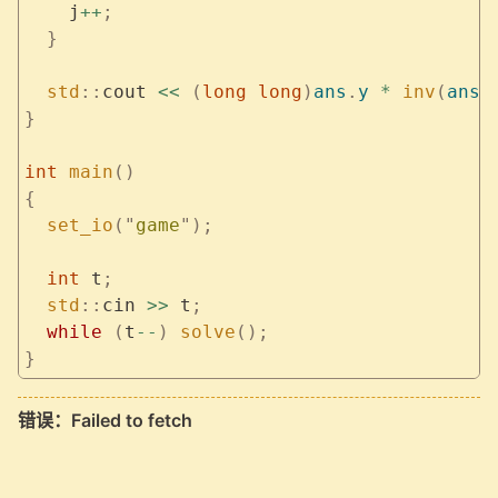
    j
++
;
  }
  std
::
cout 
<<
 (
long
 long
)
ans
.
y
 *
 inv
(
ans
.
}
int
 main
()
{
  set_io
(
"
game
"
);
  int
 t
;
  std
::
cin 
>>
 t
;
  while
 (
t
--
)
 solve
();
}