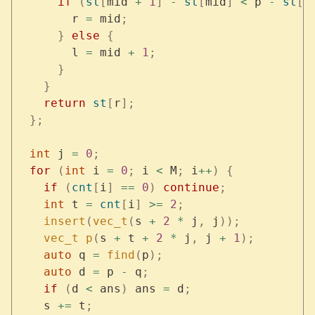
      if
 (
st
[
mid 
+
 1
]
 -
 st
[
mid
]
 <
 p 
-
 st
[
m
        r 
=
 mid
;
      }
 else
 {
        l 
=
 mid 
+
 1
;
      }
    }
    return
 st
[
r
];
  };
  int
 j 
=
 0
;
  for
 (
int
 i 
=
 0
;
 i 
<
 M
;
 i
++
)
 {
    if
 (
cnt
[
i
]
 ==
 0
)
 continue
;
    int
 t 
=
 cnt
[
i
]
 >=
 2
;
    insert
(
vec_t
(
s 
+
 2
 *
 j
,
 j
));
    vec_t
 p
(
s 
+
 t 
+
 2
 *
 j
,
 j 
+
 1
);
    auto
 q 
=
 find
(
p
);
    auto
 d 
=
 p 
-
 q
;
    if
 (
d 
<
 ans
)
 ans 
=
 d
;
    s 
+=
 t
;