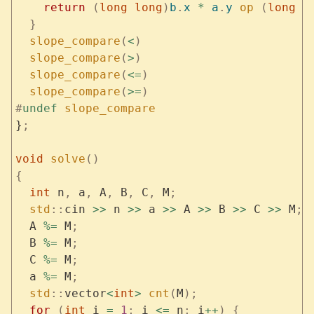
    return
 (
long long
)
b
.
x
 *
 a
.
y
 op
 (
long l
  }
  slope_compare
(
<
)
  slope_compare
(
>
)
  slope_compare
(
<=
)
  slope_compare
(
>=
)
#
undef
 slope_compare
}
;
void
 solve
()
{
  int
 n
,
 a
,
 A
,
 B
,
 C
,
 M
;
  std
::
cin 
>>
 n 
>>
 a 
>>
 A 
>>
 B 
>>
 C 
>>
 M
;
  A 
%=
 M
;
  B 
%=
 M
;
  C 
%=
 M
;
  a 
%=
 M
;
  std
::
vector
<
int
>
 cnt
(
M
);
  for
 (
int
 i 
=
 1
;
 i 
<=
 n
;
 i
++
)
 {