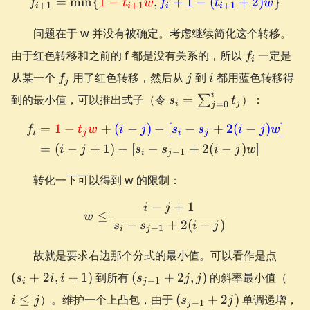
=
min
{
1
−
,
f_{i+1}=\min\{\textcolor
+
1
−
(
+
2
)
}
f
t
w
f
t
w
+
1
+
1
+
1
i
i
i
i
问题在于 w 并没有被确定。考虑继续简化这个转移。
f_{i}
由于红色转移和之前的 f 都是没有关系的，所以
一定是
f
i
f_{j}
j
i
从某一个
用了红色转移，然后从
到
都用蓝色转移得
f
j
i
j
s_{i}=\sum_{j=0}^{i}
i
到的最小值，可以推出式子（令
=
）：
∑
s
t
i
j
=
0
j
t_{j}
=
1
−
+
(
−
)
−
[
−
+
2
(
−
)
]
\begin{aligned} f_{i} &= \
f
t
w
i
j
s
s
i
j
w
i
j
i
j
=
(
−
+
1
)
−
[
−
+
2
(
−
)
]
i
j
s
s
i
j
w
−
1
i
j
转化一下可以得到 w 的限制：
−
+
1
i
j
w \le \frac{i - j + 1}{s_{i
≤
w
−
+
2
(
−
)
s
s
i
j
−
1
i
j
(s_{i
故就是要求右边那个分式的最小值。可以看作是点
+ 2i,
(s_{j-
i
(
+
2
,
+
1
)
到所有
(
+
2
,
)
的斜率最小值（
s
i
i
s
j
j
−
1
i+1)
i
j
1} +
\le
(s_{j-
≤
）。维护一个上凸包，由于
(
+
2
)
单调递增，
i
j
s
j
−
1
2j, j)
j
j