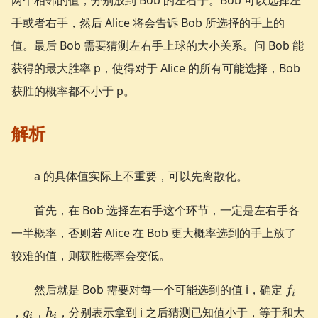
手或者右手，然后 Alice 将会告诉 Bob 所选择的手上的
值。最后 Bob 需要猜测左右手上球的大小关系。问 Bob 能
获得的最大胜率 p，使得对于 Alice 的所有可能选择，Bob
获胜的概率都不小于 p。
解析
a 的具体值实际上不重要，可以先离散化。
首先，在 Bob 选择左右手这个环节，一定是左右手各
一半概率，否则若 Alice 在 Bob 更大概率选到的手上放了
较难的值，则获胜概率会变低。
f_{i}
然后就是 Bob 需要对每一个可能选到的值 i，确定
f
i
g_{i}
h_{i}
，
，
，分别表示拿到 i 之后猜测已知值小于，等于和大
g
h
i
i