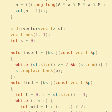
    a 
=
 (((
long
 long
)
A 
*
 a 
%
 M 
*
 a 
%
 M 
+
 (
    cnt
[
a 
-
 1
]
++
;
  }
  std
::
vector
<
vec_t
>
 st
;
  vec_t
 ans
(
1
,
 1
);
  int
 s 
=
 0
;
  auto
 insert 
=
 [
&
st
](
const
 vec_t
 &
p
)
  {
    while
 (
st
.
size
()
 >=
 2
 &&
 (
st
.
end
()[
-
1
]
    st
.
emplace_back
(
p
);
  };
  auto
 find 
=
 [
&
st
](
const
 vec_t
 &
p
)
  {
    int
 l 
=
 0
,
 r 
=
 st
.
size
()
 -
 1
;
    while
 (
l 
<
 r
)
 {
      int
 mid 
=
 l 
+
 (
r 
-
 l
)
 /
 2
;