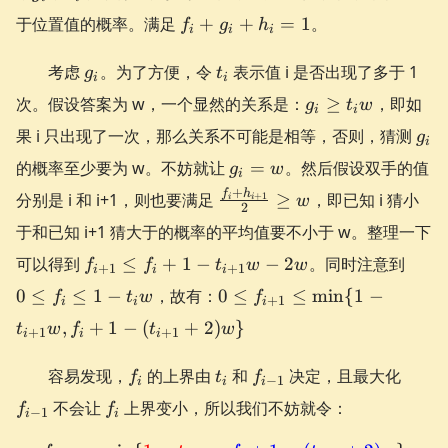
f_{i}+g_{i}+h_{i}
于位置值的概率。满足
+
+
=
1
。
f
g
h
i
i
i
=1
g_{i}
t_{i}
考虑
。为了方便，令
表示值 i 是否出现了多于 1
g
t
i
i
g_{i}
次。假设答案为 w，一个显然的关系是：
≥
，即如
g
t
w
i
i
\ge
g_{
果 i 只出现了一次，那么关系不可能是相等，否则，猜测
g
t_{i}w
i
g_{i}
的概率至少要为 w。不妨就让
=
。然后假设双手的值
g
w
i
= w
\frac{f_{i}+h_{i+1}}
+
f
h
分别是 i 和 i+1，则也要满足
≥
，即已知 i 猜小
+
1
w
i
i
2
{2} \ge w
于和已知 i+1 猜大于的概率的平均值要不小于 w。整理一下
f_{i+1}
0 \le
可以得到
≤
+
1
−
−
2
。同时注意到
f
f
t
w
w
+
1
+
1
i
i
i
\le f_{i}
f_{i}
0 \le f_{i+1} \le
0
≤
≤
1
−
，故有：
0
≤
≤
min
{
1
−
f
t
w
f
+
1
+1-
\le 1 
i
i
i
\min\{1 -
,
t_{i+1}w-
+
1
−
(
+
2
)
}
t_{i
t
w
f
t
w
+
1
+
1
t_{i+1}w,
i
i
i
2w
f_{i}+1-
f_{i}
t_{i}
f_{i-
f_{i-
容易发现，
的上界由
和
决定，且最大化
f
t
f
(t_{i+1}+2)w\}
−
1
i
i
i
1}
1}
f_{i}
不会让
上界变小，所以我们不妨就令：
f
f
−
1
i
i