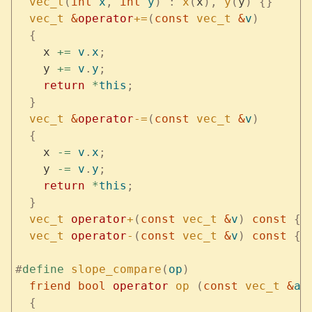
  vec_t
(
int
 x
,
 int
 y
)
 :
 x
(
x
),
 y
(
y
)
 {}
  vec_t
 &
operator
+=
(
const
 vec_t
 &
v
)
  {
    x 
+=
 v
.
x
;
    y 
+=
 v
.
y
;
    return
 *
this
;
  }
  vec_t
 &
operator
-=
(
const
 vec_t
 &
v
)
  {
    x 
-=
 v
.
x
;
    y 
-=
 v
.
y
;
    return
 *
this
;
  }
  vec_t
 operator
+
(
const
 vec_t
 &
v
)
 const
 {
 
  vec_t
 operator
-
(
const
 vec_t
 &
v
)
 const
 {
 
#
define
 slope_compare
(
op
)
                 
  friend bool 
operator
 op
 (
const 
vec_t
 &
a
,
  {
                                       