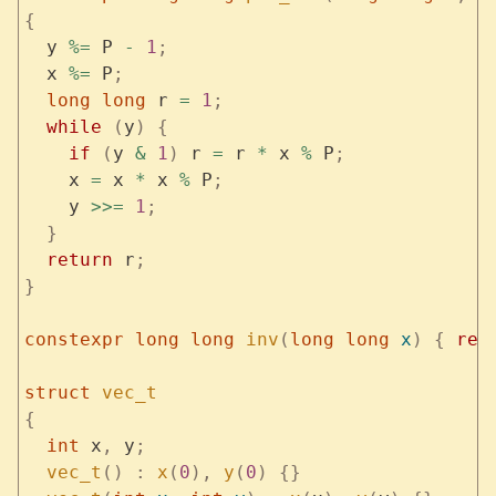
{
  y 
%=
 P 
-
 1
;
  x 
%=
 P
;
  long
 long
 r 
=
 1
;
  while
 (
y
)
 {
    if
 (
y 
&
 1
)
 r 
=
 r 
*
 x 
%
 P
;
    x 
=
 x 
*
 x 
%
 P
;
    y 
>>=
 1
;
  }
  return
 r
;
}
constexpr
 long
 long
 inv
(
long
 long
 x
)
 {
 ret
struct
 vec_t
{
  int
 x
,
 y
;
  vec_t
()
 :
 x
(
0
),
 y
(
0
)
 {}