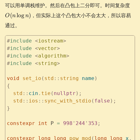
1}
O(n
可以用单调栈维护。然后在凸包上二分即可。时间复杂度
+2j)
n)
(
lo
g
)
，但实际上这个凸包大小不会太大，所以容易
O
n
n
通过。
#
include
 <
iostream
>
#
include
 <
vector
>
#
include
 <
algorithm
>
#
include
 <
string
>
void
 set_io
(
std
::
string
 name
)
{
  std
::
cin
.
tie
(
nullptr
);
  std
::
ios
::
sync_with_stdio
(
false
);
}
constexpr
 int
 P 
=
 998
'
244
'
353
;
constexpr
 long
 long
 pow_mod
(
long
 long
 x
,
 l