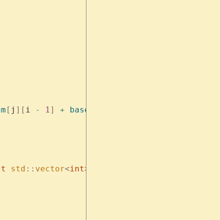
um
[
j
][
i 
-
 1
]
 +
 base2
[
cnt
[
j
]]
 -
 1
;
st
 std
::
vector
<
int
>
 &
p
,
 int
 l
,
 int
 r
)