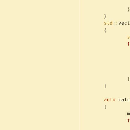
		}
	}
	std
::
vect
	{
	
	
		}
	}
	auto
 calc
	{
	
	