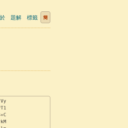
於
題解
標籤
簡
lVy
PT1
B+C
vkM