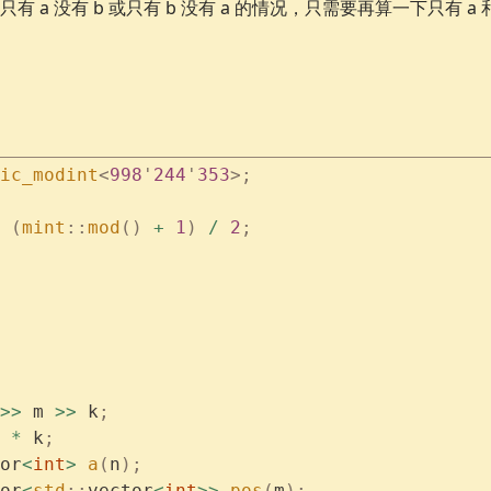
 a 没有 b 或只有 b 没有 a 的情况，只需要再算一下只有 a 
\right\} \times
g(r,b+1)]
\left\{2^{-l-
1}\times[f(l,a)-
f(l,b+1)]\right\}
ic_modint
<
998
'
244
'
353
>;
 (
mint
::
mod
()
 +
 1
)
 /
 2
;
>>
 m 
>>
 k
;
 
*
 k
;
or
<
int
>
 a
(
n
);
or
<
std
::
vector
<
int
>>
 pos
(
m
);