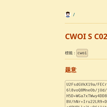
/
CWOI S C0
標籤：
cwoi
题意
U2FsdGVkX19a/FECr
6l8voQ8MneOb/jUd/
H5D+WGa7xTWwy4DD8
BV/hNr+Iru22LR9+D