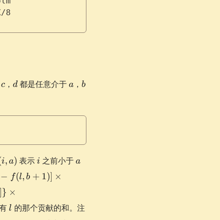
blm
X/8
c
d
a
b
，
，
都是任意介于
，
c
d
a
b
i,
i
a
(
,
)
表示
之前小于
i
a
i
a
)
−
(
,
+
1
)]
×
f
l
b
]
}
×
l
所有
的那个贡献的和。注
l