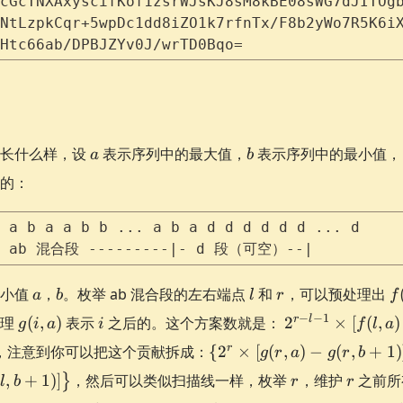
cGcTNXAxyscifKof1zsrWJsKJ8sM8kBE08sWG7dJITOg
NtLzpkCqr+5wpDc1dd8iZO1k7rfnTx/F8b2yWo7R5K6i
Htc66ab/DPBJZYv0J/wrTD0Bqo=
a
b
能长什么样，设
表示序列中的最大值，
表示序列中的最小值
a
b
的：
 a b a a b b ... a b a d d d d d d ... d
 ab 混合段 ---------|- d 段（可空）--| 
a
b
l
r
f(
最小值
，
。枚举 ab 混合段的左右端点
和
，可以预处理出
a
b
l
r
f
a
g(i,
i
2^{r-l-
−
−
1
r
l
同理
(
,
)
表示
之后的。这个方案数就是：
2
×
[
(
,
)
g
i
a
i
f
l
a
a)
1}\times
\left\
r
，注意到你可以把这个贡献拆成：
{
2
×
[
(
,
)
−
(
,
+
1
)
g
r
a
g
r
b
[f(l,a)-
{2^{r}\times
r
r
,
+
1
)]
，然后可以类似扫描线一样，枚举
f(l,b+1)]\times
，维护
之前
}
l
b
r
r
[g(r,a)-g(r,b+1)]
[g(r,a)-