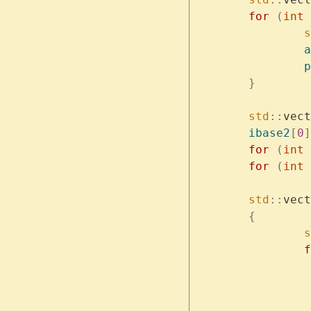
	for
 (
int
 
	
		a
	
	}
	std
::
vect
	ibase2
[
0
]
	for
 (
int
 
	for
 (
int
 
	std
::
vect
	{
	
	