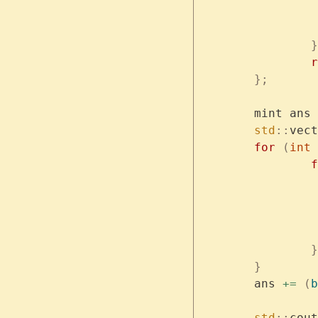
		}
	
	};
	mint ans 
	std
::
vect
	for
 (
int
 
	
		}
	}
	ans 
+=
 (
b
	std
::
cout