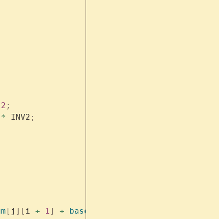
 2
;
 *
 INV2
;
um
[
j
][
i 
+
 1
]
 +
 base2
[
cnt
[
j
]]
 -
 1
;