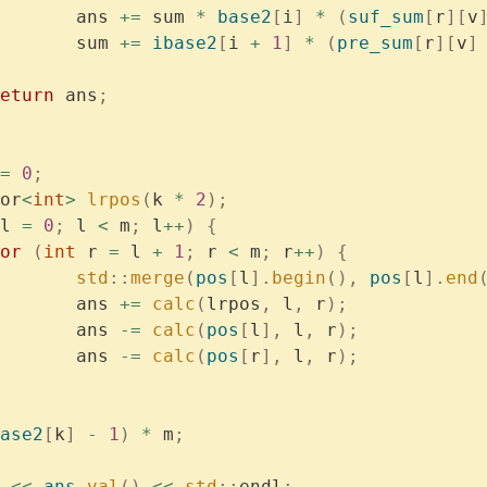
			ans 
+=
 sum 
*
 base2
[
i
]
 *
 (
suf_sum
[
r
][
v
			sum 
+=
 ibase2
[
i 
+
 1
]
 *
 (
pre_sum
[
r
][
v
]
	return
 ans
;
=
 0
;
or
<
int
>
 lrpos
(
k 
*
 2
);
l 
=
 0
;
 l 
<
 m
;
 l
++
)
 {
	for
 (
int
 r 
=
 l 
+
 1
;
 r 
<
 m
;
 r
++
)
 {
			std
::
merge
(
pos
[
l
].
begin
(),
 pos
[
l
].
end
			ans 
+=
 calc
(
lrpos
,
 l
,
 r
);
			ans 
-=
 calc
(
pos
[
l
],
 l
,
 r
);
			ans 
-=
 calc
(
pos
[
r
],
 l
,
 r
);
ase2
[
k
]
 -
 1
)
 *
 m
;
 
<<
 ans
.
val
()
 <<
 std
::
endl
;