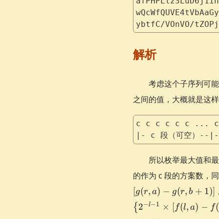
afPHPLlz3LuD6j1ih
wQcWfQUVE4tVbAaGy
ybtfC/VOnVO/tZOPj
解析
考虑这个子序列可
之间的值，大概就是这样
c c c c c c ... c
|- c 段（可空）--|-
所以枚举最大值和
的作为 c 段的方案数，
[
(
,
)
−
(
,
+
1
)]
g
r
a
g
r
b
−
−
1
l
2
×
[
(
,
)
−
(
{
f
l
a
f