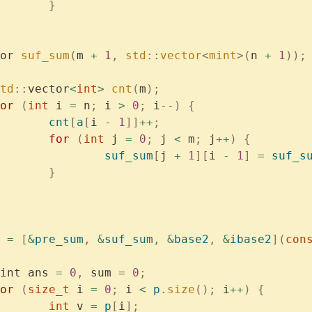
			}
or 
suf_sum
(
m 
+
 1
,
 std
::
vector
<
mint
>(
n 
+
 1
));
	std
::
vector
<
int
>
 cnt
(
m
);
	for
 (
int
 i 
=
 n
;
 i 
>
 0
;
 i
--
)
 {
			cnt
[
a
[
i 
-
 1
]]
++
;
			for
 (
int
 j 
=
 0
;
 j 
<
 m
;
 j
++
)
 {
				suf_sum
[
j 
+
 1
][
i 
-
 1
]
 =
 suf_s
			}
 
=
 [
&
pre_sum
,
 &
suf_sum
,
 &
base2
,
 &
ibase2
](
con
	mint ans 
=
 0
,
 sum 
=
 0
;
	for
 (
size_t
 i 
=
 0
;
 i 
<
 p
.
size
();
 i
++
)
 {
			int
 v 
=
 p
[
i
];