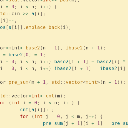
i 
=
 0
;
 i 
<
 n
;
 i
++
)
 {
	std
::
cin 
>>
 a
[
i
];
[
i
]
--
;
	pos
[
a
[
i
]].
emplace_back
(
i
);
or
<
mint
>
 base2
(
n 
+
 1
),
 ibase2
(
n 
+
 1
);
 =
 base2
[
0
]
 =
 1
;
i 
=
 0
;
 i 
<
 n
;
 i
++
)
 base2
[
i 
+
 1
]
 =
 base2
[
i
]
 *
i 
=
 0
;
 i 
<
 n
;
 i
++
)
 ibase2
[
i 
+
 1
]
 =
 ibase2
[
i
]
or 
pre_sum
(
m 
+
 1
,
 std
::
vector
<
mint
>(
n 
+
 1
));
	std
::
vector
<
int
>
 cnt
(
m
);
	for
 (
int
 i 
=
 0
;
 i 
<
 n
;
 i
++
)
 {
			cnt
[
a
[
i
]]
++
;
			for
 (
int
 j 
=
 0
;
 j 
<
 m
;
 j
++
)
 {
				pre_sum
[
j 
+
 1
][
i 
+
 1
]
 =
 pre_s