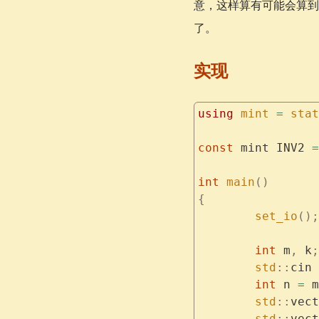
意，这样算有可能会算到只有
了。
实现
using
 mint
 =
 stat
const
 mint INV2 
=
int
 main
()
{
	set_io
();
	int
 m
,
 k
;
	std
::
cin 
	int
 n 
=
 m
	std
::
vect
	std
::
vect