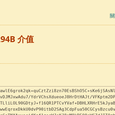
關
294B 介值
awlE6grok2qk+quCztZzi8zn70EsBShO5C+sKe6jSAsN
vDJMJxwAdu7/YdrVChsXdueoeJ8HrDtHAJt/VFKptm2D
TLliLOL90GDtyJ+f16QR1PTCvYVaf+DBHLXRHrE5kJya
wwEqroxDkkU0dvP90itbD2SAg3CdpFua50CGCysBzcu0