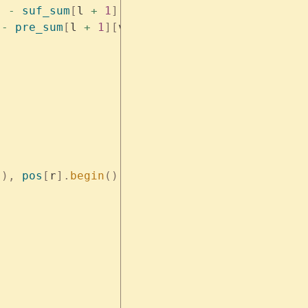
]
 -
 suf_sum
[
l 
+
 1
][
v
]
 +
 1
);
 -
 pre_sum
[
l 
+
 1
][
v
]
 +
 1
);
(),
 pos
[
r
].
begin
(),
 pos
[
r
].
end
(),
 lrpos
.
begin