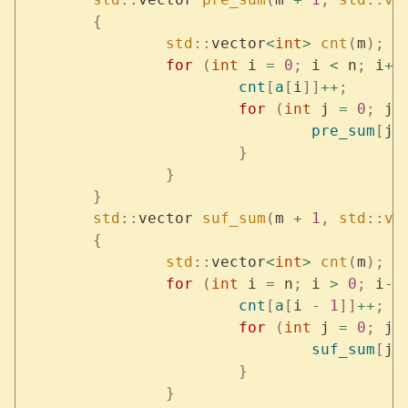
	{
		std
::
vector
<
int
>
 cnt
(
m
);
		for
 (
int
 i 
=
 0
;
 i 
<
 n
;
 i
++
			cnt
[
a
[
i
]]
++
;
			for
 (
int
 j 
=
 0
;
 j 
				pre_sum
[
j 
			}
		}
	}
	std
::
vector 
suf_sum
(
m 
+
 1
,
 std
::
ve
	{
		std
::
vector
<
int
>
 cnt
(
m
);
		for
 (
int
 i 
=
 n
;
 i 
>
 0
;
 i
--
			cnt
[
a
[
i 
-
 1
]]
++
;
			for
 (
int
 j 
=
 0
;
 j 
				suf_sum
[
j 
			}
		}