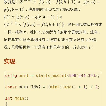
2^{r-l-
−
−
1
r
l
数就是：
2
×
[
(
,
)
−
(
,
+
1
)]
×
[
(
,
)
−
f
l
a
f
l
b
g
r
a
1}\times
\left\
(
,
+
1
)]
，注意到你可以把这个贡献拆成：
g
r
b
[f(l,a)-
{2^{r}\time
r
{
2
×
[
(
f(l,b+1)]\times
,
)
−
(
,
+
1
)]
}
×
g
r
a
g
r
b
[g(r,a)-g(r,b
[g(r,a)-
−
−
1
l
2
×
[
(
,
)
−
(
,
+
1
)]
，然后可以类似扫描线
\right\} \ti
{
}
f
l
a
f
l
b
g(r,b+1)]
\left\{2^{-l-
r
r
l
一样，枚举
，维护
之前所有
的那个贡献的和。注意，
r
r
l
1}\times[f(l,
这样算有可能会算到只有 a 没有 b 或只有 b 没有 a 的情
f(l,b+1)]\ri
况，只需要再算一下只有 a 和只有 b 的，减去就行了。
实现
using
 mint
 =
 static_modint
<
998
'
244
'
353
>;
const
 mint INV2 
=
 (
mint
::
mod
()
 +
 1
)
 /
 2
;
int
 main
()
{