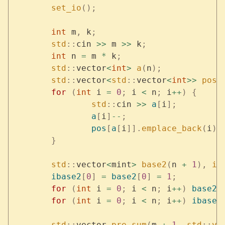
	set_io
();
	int
 m
,
 k
;
	std
::
cin 
>>
 m 
>>
 k
;
	int
 n 
=
 m 
*
 k
;
	std
::
vector
<
int
>
 a
(
n
);
	std
::
vector
<
std
::
vector
<
int
>>
 pos
(
	for
 (
int
 i 
=
 0
;
 i 
<
 n
;
 i
++
)
 {
		std
::
cin 
>>
 a
[
i
];
		a
[
i
]
--
;
		pos
[
a
[
i
]].
emplace_back
(
i
);
	}
	std
::
vector
<
mint
>
 base2
(
n 
+
 1
),
 ib
	ibase2
[
0
]
 =
 base2
[
0
]
 =
 1
;
	for
 (
int
 i 
=
 0
;
 i 
<
 n
;
 i
++
)
 base2
[
	for
 (
int
 i 
=
 0
;
 i 
<
 n
;
 i
++
)
 ibase2
	std
::
vector 
pre_sum
(
m 
+
 1
,
 std
::
ve