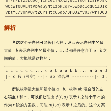
afPHPLlz3LuD6j1ihcGcTNXAxyscifKof1zsrWJsKJ
wQcWfQUVE4tVbAaGyNtLzpkCqr+5wpDc1dd8iZO1k7
ybtfC/VOnVO/tZOPjHtc66ab/DPBJZYv0J/wrTD0Bq
解析
a
考虑这个子序列可能长什么样，设
表示序列中的最
a
b
c
d
a
b
大值，
表示序列中的最小值，
，
都是任意介于
，
之
b
c
d
a
b
间的值，大概就是这样的：
c c c c c c ... c a b a a b b ... a b a d 
|- c 段（可空）--|- ab 混合段 ---------|- d 
a
b
所以枚举最大值和最小值
，
。枚举 ab 混合段的左
a
b
l
r
f(i,
i
a
右端点
和
，可以预处理出
(
,
)
表示
之前小于
的
l
r
f
i
a
i
a
a)
g(i,
i
作为 c 段的方案数，同理
(
,
)
表示
之后的。这个方案
g
i
a
i
a)