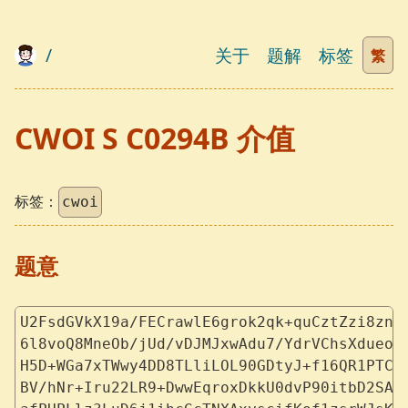
/
关于
题解
标签
繁
CWOI S C0294B 介值
标签：
cwoi
题意
U2FsdGVkX19a/FECrawlE6grok2qk+quCztZzi8zn7
6l8voQ8MneOb/jUd/vDJMJxwAdu7/YdrVChsXdueoe
H5D+WGa7xTWwy4DD8TLliLOL90GDtyJ+f16QR1PTCv
BV/hNr+Iru22LR9+DwwEqroxDkkU0dvP90itbD2SAg