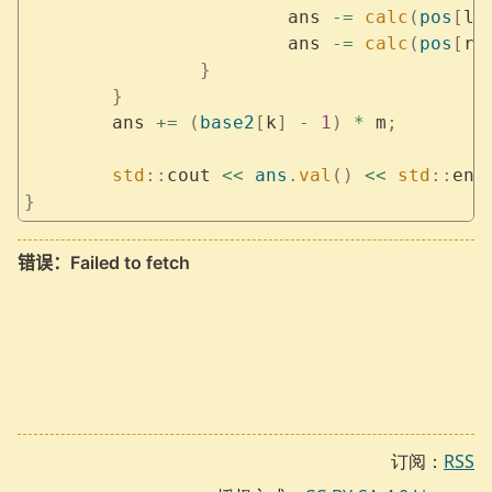
			ans 
-=
 calc
(
pos
[
l
]
			ans 
-=
 calc
(
pos
[
r
]
		}
	}
	ans 
+=
 (
base2
[
k
]
 -
 1
)
 *
 m
;
	std
::
cout 
<<
 ans
.
val
()
 <<
 std
::
end
}
订阅：
RSS