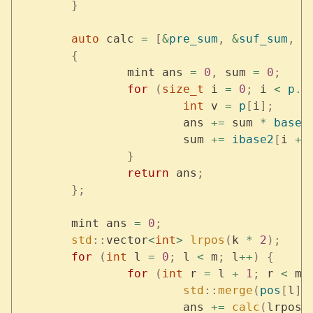
	}
	auto
 calc 
=
 [
&
pre_sum
,
 &
suf_sum
,
 &
	{
		mint ans 
=
 0
,
 sum 
=
 0
;
		for
 (
size_t
 i 
=
 0
;
 i 
<
 p
.
s
			int
 v 
=
 p
[
i
];
			ans 
+=
 sum 
*
 base2
			sum 
+=
 ibase2
[
i 
+
 
		}
		return
 ans
;
	};
	mint ans 
=
 0
;
	std
::
vector
<
int
>
 lrpos
(
k 
*
 2
);
	for
 (
int
 l 
=
 0
;
 l 
<
 m
;
 l
++
)
 {
		for
 (
int
 r 
=
 l 
+
 1
;
 r 
<
 m
;
			std
::
merge
(
pos
[
l
].
			ans 
+=
 calc
(
lrpos
,