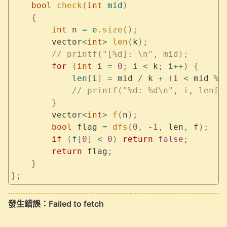
    bool
 check
(
int
 mid
)
    {
        int
 n 
=
 e
.
size
();
        vector
<
int
>
 len
(
k
);
        // printf("[%d]: \n", mid);
        for
 (
int
 i 
=
 0
;
 i 
<
 k
;
 i
++
)
 {
            len
[
i
]
 =
 mid 
/
 k 
+
 (
i 
<
 mid 
%
 
            // printf("%d: %d\n", i, len[i
        }
        vector
<
int
>
 f
(
n
);
        bool
 flag 
=
 dfs
(
0
,
 -
1
,
 len
,
 f
);
        if
 (
f
[
0
]
 <
 0
)
 return
 false
;
        return
 flag
;
    }
};