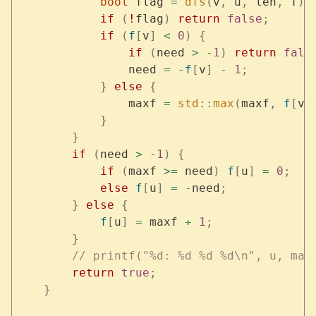
            bool
 flag 
=
 dfs
(
v
,
 u
,
 len
,
 f
);
            if
 (
!
flag
)
 return
 false
;
            if
 (
f
[
v
]
 <
 0
)
 {
                if
 (
need 
>
 -
1
)
 return
 fals
                need 
=
 -
f
[
v
]
 -
 1
;
            }
 else
 {
                maxf 
=
 std
::
max
(
maxf
,
 f
[
v
]
            }
        }
        if
 (
need 
>
 -
1
)
 {
            if
 (
maxf 
>=
 need
)
 f
[
u
]
 =
 0
;
            else
 f
[
u
]
 =
 -
need
;
        }
 else
 {
            f
[
u
]
 =
 maxf 
+
 1
;
        }
        // printf("%d: %d %d %d\n", u, max
        return
 true
;
    }