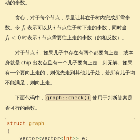
动的步数。
贪心，对于每个节点，尽量让其在子树内完成所需步
f_i
i
f_i
数。令
表示可以从
节点往子树下走的步数，同时当
f
i
i
<
i
<
0
时表示
节点需要往上走的步数（的相反数）。
f
i
0
i
i
对于节点
，如果儿子中存在有两个都要向上走，或本
i
身就是 chip 出发点且有一个儿子要向上走，则无解。如果
有一个要向上走的，则优先走到其他儿子处，若所有儿子均
不能满足，则向上走。
下面代码中，
使用于判断答案是
graph::check()
否可行的函数。
struct
 graph
{
    vector
<
vector
<
int
>>
 e
;