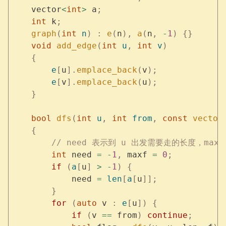
    vector
<
int
>
 a
;
    int
 k
;
    graph
(
int
 n
)
 :
 e
(
n
),
 a
(
n
,
 -
1
)
 {}
    void
 add_edge
(
int
 u
,
 int
 v
)
    {
        e
[
u
].
emplace_back
(
v
);
        e
[
v
].
emplace_back
(
u
);
    }
    bool
 dfs
(
int
 u
,
 int
 from
,
 const
 vector
    {
        // need 表示到 u 出发需要走的长度，ma
        int
 need 
=
 -
1
,
 maxf 
=
 0
;
        if
 (
a
[
u
]
 >
 -
1
)
 {
            need 
=
 len
[
a
[
u
]];
        }
        for
 (
auto
 v 
:
 e
[
u
])
 {
            if
 (
v 
==
 from
)
 continue
;