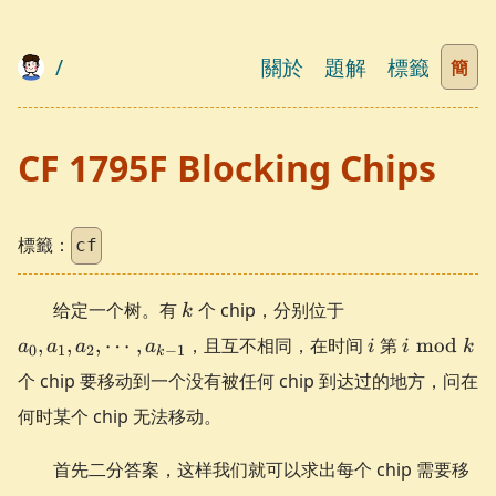
/
關於
題解
標籤
簡
CF 1795F Blocking Chips
標籤：
cf
k
a_0,
给定一个树。有
个 chip，分别位于
k
a_1,
i
i
,
,
,
⋯
,
，且互不相同，在时间
第
mod
a
a
a
a
i
i
k
0
1
2
−
1
a_2,
k
\bmod
个 chip 要移动到一个没有被任何 chip 到达过的地方，问在
\cdots,
k
a_{k-
何时某个 chip 无法移动。
1}
首先二分答案，这样我们就可以求出每个 chip 需要移