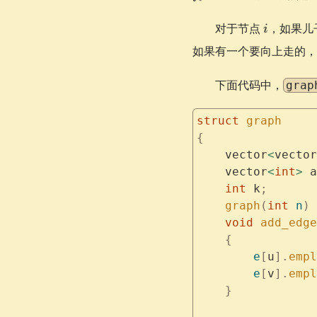
i
对于节点
，如果儿
i
如果有一个要向上走的，
下面代码中，
grap
struct
 graph
{
    vector
<
vector
    vector
<
int
>
 a
    int
 k
;
    graph
(
int
 n
)
 
    void
 add_edge
    {
        e
[
u
].
empl
        e
[
v
].
empl
    }