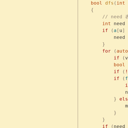
    bool
 dfs
(
int
 
    {
        // ne
        int
 need 
        if
 (
a
[
u
]
 
            need 
        }
        for
 (
auto
            if
 (
v
            bool
 
            if
 (
!
            if
 (
f
                i
                n
            }
 els
                m
            }
        }
        if
 (
need 