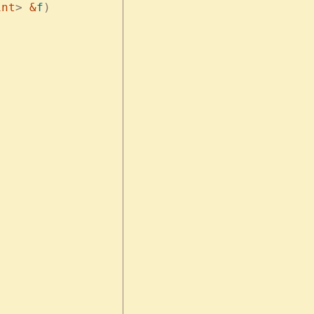
int
>
 &
f
)