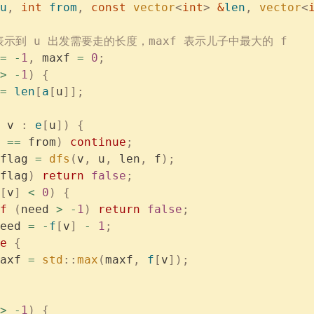
u
,
 int
 from
,
 const
 vector
<
int
>
 &
len
,
 vector
<
ed 表示到 u 出发需要走的长度，maxf 表示儿子中最大的 f
=
 -
1
,
 maxf 
=
 0
;
>
 -
1
)
 {
=
 len
[
a
[
u
]];
 v 
:
 e
[
u
])
 {
 
==
 from
)
 continue
;
flag 
=
 dfs
(
v
,
 u
,
 len
,
 f
);
flag
)
 return
 false
;
[
v
]
 <
 0
)
 {
f
 (
need 
>
 -
1
)
 return
 false
;
eed 
=
 -
f
[
v
]
 -
 1
;
e
 {
axf 
=
 std
::
max
(
maxf
,
 f
[
v
]);
>
 -
1
)
 {