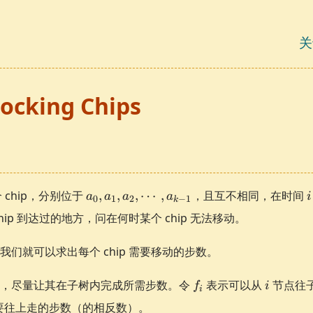
关
locking Chips
a_0,
i
 chip，分别位于
,
,
,
⋯
,
，且互不相同，在时间
a
a
a
a
i
0
1
2
−
1
k
a_1,
ip 到达过的地方，问在何时某个 chip 无法移动。
a_2,
\cdots,
们就可以求出每个 chip 需要移动的步数。
a_{k-
1}
f_i
i
点，尽量让其在子树内完成所需步数。令
表示可以从
节点往
f
i
i
要往上走的步数（的相反数）。