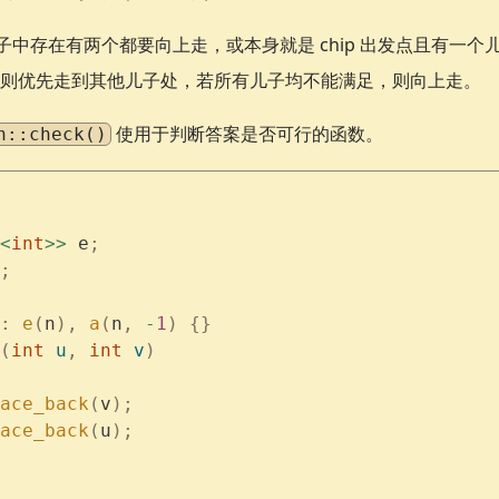
子中存在有两个都要向上走，或本身就是 chip 出发点且有一
则优先走到其他儿子处，若所有儿子均不能满足，则向上走。
使用于判断答案是否可行的函数。
h::check()
<
int
>>
 e
;
;
:
 e
(
n
),
 a
(
n
,
 -
1
)
 {}
(
int
 u
,
 int
 v
)
ace_back
(
v
);
ace_back
(
u
);