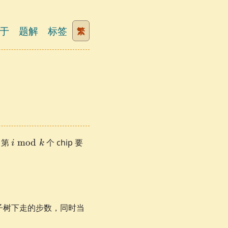
于
题解
标签
繁
i
第
mod
个 chip 要
i
k
\bmod
k
f_i
子树下走的步数，同时当
<