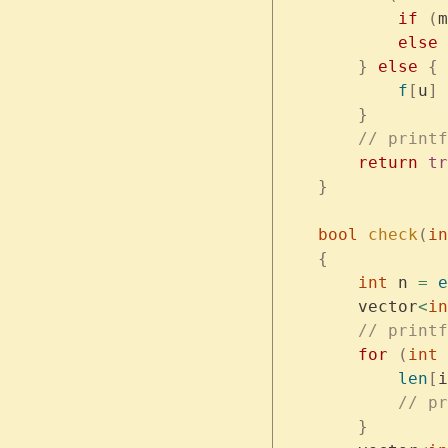
            if
 (
m
            else
 
        }
 else
 {
            f
[
u
]
 
        }
        // printf
        return
 tr
    }
    bool
 check
(
in
    {
        int
 n 
=
 e
        vector
<
in
        // printf
        for
 (
int
 
            len
[
i
            // pr
        }