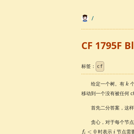
/
CF 1795F B
标签：
cf
k
给定一个树。有
个
k
移动到一个没有被任何 ch
首先二分答案，这样我
贪心，对于每个节
i
<
0
时表示
节点需
f
i
i