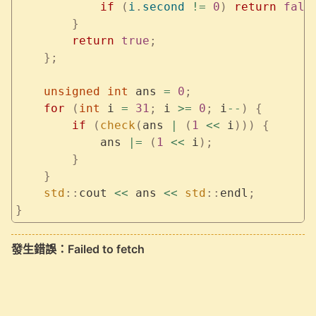
            if
 (
i
.
second
 !=
 0
)
 return
 fals
        }
        return
 true
;
    };
    unsigned
 int
 ans 
=
 0
;
    for
 (
int
 i 
=
 31
;
 i 
>=
 0
;
 i
--
)
 {
        if
 (
check
(
ans 
|
 (
1
 <<
 i
)))
 {
            ans 
|=
 (
1
 <<
 i
);
        }
    }
    std
::
cout 
<<
 ans 
<<
 std
::
endl
;
}