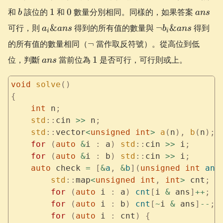
\&
b
1
0
ans
和
該位的
1
和
0
數量分別相同。同樣的，如果答案
b
an
s
c_3
a_i
\neg
\&
可行，則
&
得到的所有值的數量與
¬
&
得到
a
an
s
b
an
s
i
i
\&
b_i
\cdots
\neg
的所有值的數量相同（
¬
當作取反符號）。從高位到低
ans
\&
\&
ans
1
位，判斷
當前位為
1
是否可行，可行則或上。
ans
an
c_n
s
void
 solve
()
{
    int
 n
;
    std
::
cin 
>>
 n
;
    std
::
vector
<
unsigned
 int
>
 a
(
n
),
 b
(
n
);
    for
 (
auto
 &
i 
:
 a
)
 std
::
cin 
>>
 i
;
    for
 (
auto
 &
i 
:
 b
)
 std
::
cin 
>>
 i
;
    auto
 check 
=
 [
&
a
,
 &
b
](
unsigned
 int
 ans
        std
::
map
<
unsigned
 int
,
 int
>
 cnt
;
        for
 (
auto
 i 
:
 a
)
 cnt
[
i 
&
 ans
]
++
;
        for
 (
auto
 i 
:
 b
)
 cnt
[
~
i 
&
 ans
]
--
;
        for
 (
auto
 i 
:
 cnt
)
 {