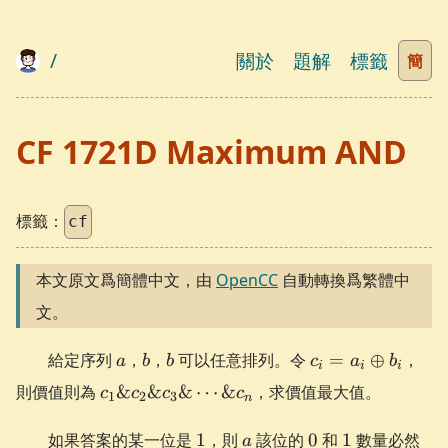
/
關於
題解
標籤
簡
CF 1721D Maximum AND
標籤：
cf
本文原文爲簡體中文，由
OpenCC
自動轉換爲繁體中
文。
a
b
b
c_i =
給定序列
，
，
可以任意排列。令
=
⊕
，
a
b
b
c
a
b
i
i
i
a_i
c_1
則價值則為
&
&
&
⋯
&
，求價值最大值。
c
c
c
c
1
2
3
\oplus
n
\&
b_i
c_2
1
a
0
1
如果答案的某一位是
1
，則
該位的
0
和
1
數量必然
a