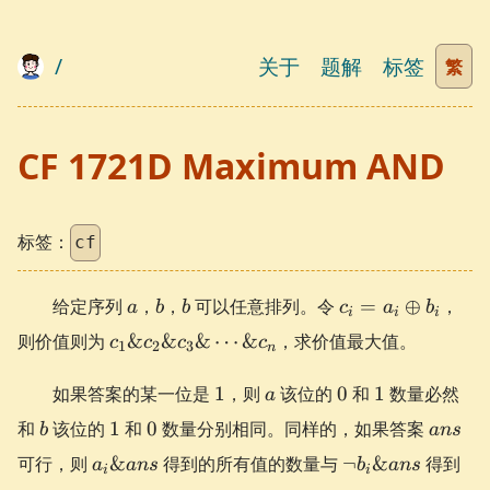
/
关于
题解
标签
繁
CF 1721D Maximum AND
标签：
cf
a
b
b
c_i =
给定序列
，
，
可以任意排列。令
=
⊕
，
a
b
b
c
a
b
i
i
i
a_i
c_1
则价值则为
&
&
&
⋯
&
，求价值最大值。
c
c
c
c
1
2
3
\oplus
n
\&
b_i
c_2
1
a
0
1
如果答案的某一位是
1
，则
该位的
0
和
1
数量必然
a
\&
b
1
0
ans
和
该位的
1
和
0
数量分别相同。同样的，如果答案
b
an
s
c_3
a_i
\neg
\&
可行，则
&
得到的所有值的数量与
¬
&
得到
a
an
s
b
an
s
i
i
\&
b_i
\cdots