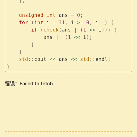
    };
    unsigned
 int
 ans 
=
 0
;
    for
 (
int
 i 
=
 31
;
 i 
>=
 0
;
 i
--
)
 {
        if
 (
check
(
ans 
|
 (
1
 <<
 i
)))
 {
            ans 
|=
 (
1
 <<
 i
);
        }
    }
    std
::
cout 
<<
 ans 
<<
 std
::
endl
;
}