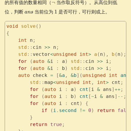
\neg
的所有值的数量相同（
¬
当作取反符号）。从高位到低
ans
\&
\&
ans
1
位，判断
当前位为
1
是否可行，可行则或上。
ans
an
c_n
s
void
 solve
()
{
    int
 n
;
    std
::
cin 
>>
 n
;
    std
::
vector
<
unsigned
 int
>
 a
(
n
),
 b
(
n
);
    for
 (
auto
 &
i 
:
 a
)
 std
::
cin 
>>
 i
;
    for
 (
auto
 &
i 
:
 b
)
 std
::
cin 
>>
 i
;
    auto
 check 
=
 [
&
a
,
 &
b
](
unsigned
 int
 ans
        std
::
map
<
unsigned
 int
,
 int
>
 cnt
;
        for
 (
auto
 i 
:
 a
)
 cnt
[
i 
&
 ans
]
++
;
        for
 (
auto
 i 
:
 b
)
 cnt
[
~
i 
&
 ans
]
--
;
        for
 (
auto
 i 
:
 cnt
)
 {
            if
 (
i
.
second
 !=
 0
)
 return
 fals
        }
        return
 true
;