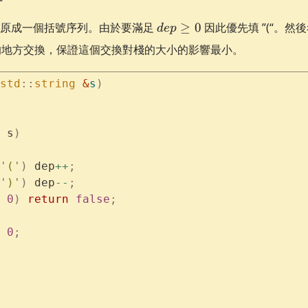
 0
dep
還原成一個括號序列。由於要滿足
≥
0
因此優先填 ”(“。
d
e
p
\ge
” 交界的地方交換，保證這個交換對棧的大小的影響最小。
0
std
::
string
 &
s
)
 s
)
'
(
'
)
 dep
++
;
'
)
'
)
 dep
--
;
 0
)
 return
 false
;
 0
;