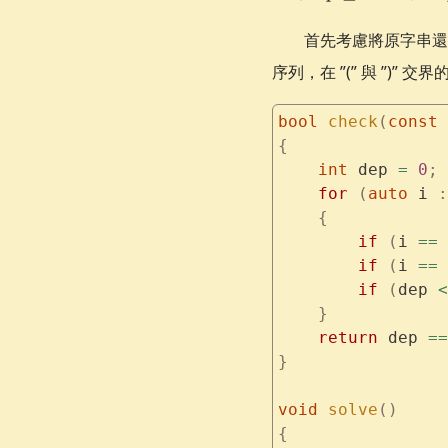
\ge
=
0
首先考慮將原字串
序列，在 ”(” 與 ”)
bool
 check
(
const
 
{
    int
 dep 
=
 0
;
    for
 (
auto
 i 
:
    {
        if
 (
i 
==
 
        if
 (
i 
==
 
        if
 (
dep 
<
    }
    return
 dep 
==
}
void
 solve
()
{