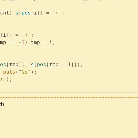
cnt
)
 s
[
pos
[
i
]]
 =
 '
(
'
;
[
i
]]
 =
 '
)
'
;
mp 
==
 -
1
)
 tmp 
=
 i
;
os
[
tmp
]],
 s
[
pos
[
tmp 
-
 1
]]);
 puts
(
"
No
"
);
s
"
);