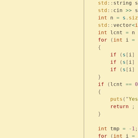
    std
::
string s
    std
::
cin 
>>
 s
    int
 n 
=
 s
.
siz
    std
::
vector
<
i
    int
 lcnt 
=
 n 
    for
 (
int
 i 
=
 
    {
        if
 (
s
[
i
]
 
        if
 (
s
[
i
]
 
        if
 (
s
[
i
]
 
    }
    if
 (
lcnt 
==
 0
    {
        puts
(
"
Yes
        return
 ;
    }
    int
 tmp 
=
 -
1
;
    for
 (
int
 i 
=
 