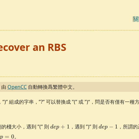
關
ecover an RBS
，由
OpenCC
自動轉換爲繁體中文。
”，”)” 組成的字串，”?” 可以替換成 ”(” 或 ”)“，問是否有僅
dep
dep
棧大小，遇到 ”(” 則
+
1
，遇到 ”)” 則
−
1
，所謂的
d
e
p
d
e
p
+ 1
- 1
ep
=
0
。
p