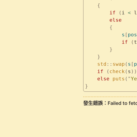
    {
        if
 (
i 
<
 l
        else
        {
            s
[
pos
            if
 (
t
        }
    }
    std
::
swap
(
s
[
p
    if
 (
check
(
s
))
    else
 puts
(
"
Ye
}