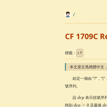
/
CF 1709C R
標籤：
cf
本文原文爲簡體中文
給定一個由 ”?”，”(
號序列。
dep
設
表示括號序列的
d
e
p
dep
d
時刻
≥
0
且最後
d
e
p
d
e