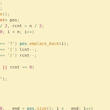
;
;
e
();
nt
>
 pos
;
/
 2
,
 rcnt 
=
 n 
/
 2
;
0
;
 i 
<
 n
;
 i
++
)
==
 '
?
'
)
 pos
.
emplace_back
(
i
);
==
 '
(
'
)
 lcnt
--
;
==
 '
)
'
)
 rcnt
--
;
 ||
 rcnt 
==
 0
)
"
);
0
,
 __end 
=
 pos
.
size
();
 i 
<
 __end
;
 i
++
)