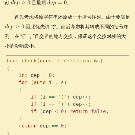
dep
dep
刻
≥
0
且最后
=
0
。
d
e
p
d
e
p
\ge
= 0
0
首先考虑将原字符串还原成一个括号序列。由于要满足
dep
≥
0
因此优先填 ”(“。然后考虑将其转成不同的括号序
d
e
p
\ge
列，在 ”(” 与 ”)” 交界的地方交换，保证这个交换对栈的大
0
小的影响最小。
bool
 check
(
const
 std
::
string
 &
s
)
{
    int
 dep 
=
 0
;
    for
 (
auto
 i 
:
 s
)
    {
        if
 (
i 
==
 '
(
'
)
 dep
++
;
        if
 (
i 
==
 '
)
'
)
 dep
--
;
        if
 (
dep 
<
 0
)
 return
 false
;
    }
    return
 dep 
==
 0
;
}