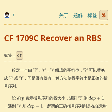
/
关于
题解
标签
繁
CF 1709C Recover an RBS
标签：
cf
给定一个由 ”?”，”(”，”)” 组成的字符串，”?” 可以替换
成 ”(” 或 ”)“，问是否有仅有一种方法使得字符串是正确的括
号序列。
dep
dep
设
表示括号序列的栈大小，遇到 ”(” 则
+
1
d
e
p
d
e
p
+ 1
dep
，遇到 ”)” 则
−
1
，所谓的正确括号序列则是在任意时
d
e
p
- 1