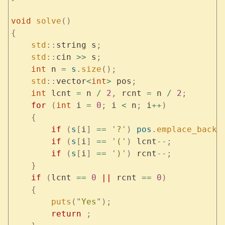
void
 solve
()
{
    std
::
string s
;
    std
::
cin 
>>
 s
;
    int
 n 
=
 s
.
size
();
    std
::
vector
<
int
>
 pos
;
    int
 lcnt 
=
 n 
/
 2
,
 rcnt 
=
 n 
/
 2
;
    for
 (
int
 i 
=
 0
;
 i 
<
 n
;
 i
++
)
    {
        if
 (
s
[
i
]
 ==
 '
?
'
)
 pos
.
emplace_back
(
        if
 (
s
[
i
]
 ==
 '
(
'
)
 lcnt
--
;
        if
 (
s
[
i
]
 ==
 '
)
'
)
 rcnt
--
;
    }
    if
 (
lcnt 
==
 0
 ||
 rcnt 
==
 0
)
    {
        puts
(
"
Yes
"
);
        return
 ;