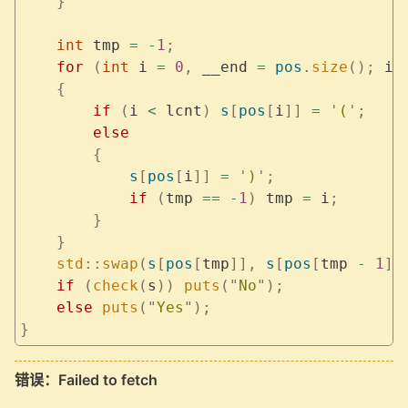
    }
    int
 tmp 
=
 -
1
;
    for
 (
int
 i 
=
 0
,
 __end 
=
 pos
.
size
();
 i 
    {
        if
 (
i 
<
 lcnt
)
 s
[
pos
[
i
]]
 =
 '
(
'
;
        else
        {
            s
[
pos
[
i
]]
 =
 '
)
'
;
            if
 (
tmp 
==
 -
1
)
 tmp 
=
 i
;
        }
    }
    std
::
swap
(
s
[
pos
[
tmp
]],
 s
[
pos
[
tmp 
-
 1
]]
    if
 (
check
(
s
))
 puts
(
"
No
"
);
    else
 puts
(
"
Yes
"
);
}