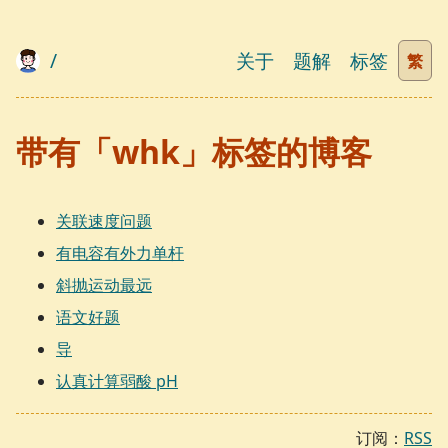
/
关于
题解
标签
繁
带有「whk」标签的博客
关联速度问题
有电容有外力单杆
斜抛运动最远
语文好题
导
认真计算弱酸 pH
订阅：
RSS