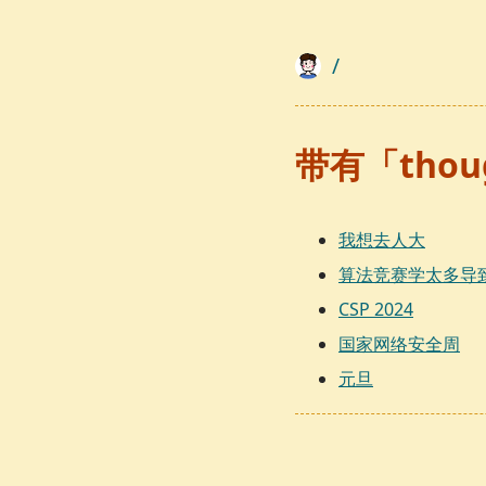
/
带有「tho
我想去人大
算法竞赛学太多导
CSP 2024
国家网络安全周
元旦