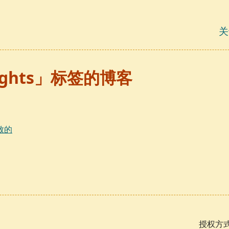
关
ughts」标签的博客
致的
授权方