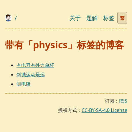
/
关于
题解
标签
繁
带有「physics」标签的博客
有电容有外力单杆
斜抛运动最远
测电阻
订阅：
RSS
授权方式：
CC-BY-SA-4.0 License