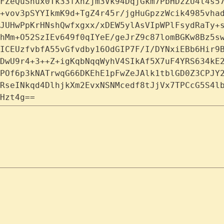
FZeQuSnux0Tk33fXnZjm3Vk94DqjGkm7PbHDzZU4l4s5
+vov3pSYYIkmK9d+TgZ4r45r/jgHuGpzzWcik4985vha
JUHwPpKrHNshQwfxgxx/xDEW5ylAsVIpWPlFsydRaTy+
hMm+O52SzIEv649f0qIYeE/geJrZ9c87lomBGKw8Bz5s
ICEUzfvbfA55vGfvdby16OdGIP7F/I/DYNxiEBb6Hir9
DwU9r4+3++Z+igKqbNqqWyhV4SIkAf5X7uF4YRS634kE
POf6p3kNATrwqG66DKEhE1pFwZeJAlk1tblGD0Z3CPJY
RseINkqd4DlhjkXm2EvxNSNMcedf8tJjVx7TPCcG5S4l
Hzt4g==