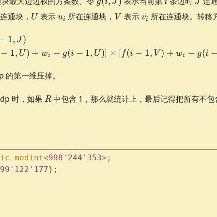
通块最大边边权的方案数。令
(
,
)
表示当前第
条边时
连
g
i
J
i
J
J)
U
u_i
V
v_i
连通块，
表示
所在连通块，
表示
所在连通块。转移
U
u
V
v
i
i
f(i, J) = \begin{cases} f(i -
−
1
,
)
J
−
1
,
)
+
−
(
−
1
,
)]
×
[
(
−
1
,
)
+
−
(
U
w
g
i
U
f
i
V
w
g
i
i
i
p 的第一维压掉。
R
dp 时，如果
中包含 1，那么就统计上，最后记得把所有不包含
R
ic_modint
<
998
'
244
'
353
>;
99
'
122
'
177
};