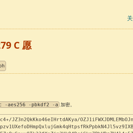
关
279 C 愿
ph
加密。
c -aes256 -pbkdf2 -a
c4+/JZ3n2QkKko46eIHrtdAKya/OZJ1iFWXJDMLEMbOJ
pzv1UXefoDHmpQxlujGmk4qHtpsfRkPpbkN4Jl5vz9IX