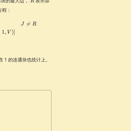
通块的最大边，
表示添
R
方程：
 1, J) & J \neq R \\ [f(i - 1, U) + w_i - g(i - 1, U)] \time

=
J
R
−
1
,
)]
V
 1 的连通块也统计上。