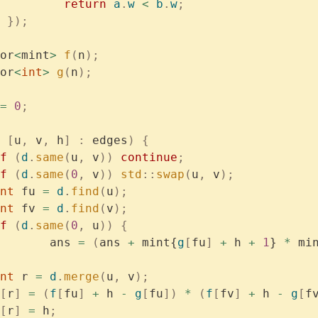
			  return
 a
.
w
 <
 b
.
w
;
	  });
or
<
mint
>
 f
(
n
);
or
<
int
>
 g
(
n
);
=
 0
;
 [
u
,
 v
,
 h
]
 :
 edges
)
 {
if
 (
d
.
same
(
u
,
 v
))
 continue
;
if
 (
d
.
same
(
0
,
 v
))
 std
::
swap
(
u
,
 v
);
	int
 fu 
=
 d
.
find
(
u
);
	int
 fv 
=
 d
.
find
(
v
);
if
 (
d
.
same
(
0
,
 u
))
 {
			ans 
=
 (
ans 
+
 mint{
g
[
fu
]
 +
 h 
+
 1
} 
*
 mi
	int
 r 
=
 d
.
merge
(
u
,
 v
);
[
r
]
 =
 (
f
[
fu
]
 +
 h 
-
 g
[
fu
])
 *
 (
f
[
fv
]
 +
 h 
-
 g
[
f
[
r
]
 =
 h
;