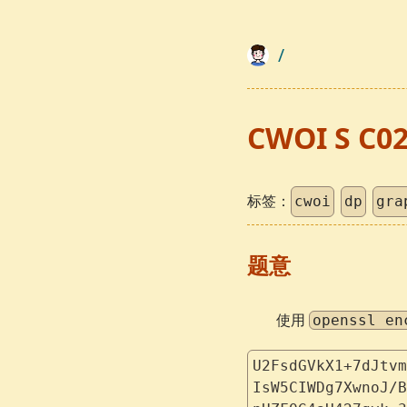
/
CWOI S C0
标签：
cwoi
dp
gra
题意
使用
openssl en
U2FsdGVkX1+7dJtvm
IsW5CIWDg7XwnoJ/B