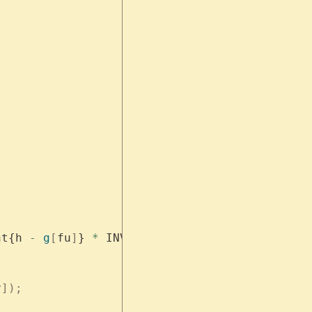
nt{h 
-
 g
[
fu
]
} 
*
 INV2
)
 *
 mint
{
f
[
fv
]
 +
 h 
-
 g
[
fv
v
]);