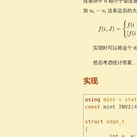
连通块中
都小于该连
h
u_i
加
−
这条边后的大
u
v
i
i
-
v_i
{
(
f
i
(
,
)
=
f
i
J
[
(
f
i
实现时可以将这个 d
然后考虑统计答案，
实现
using
 mint
 =
 stat
const
 mint INV2
{
4
struct
 edge_t
{
	int
 u
,
 v
;