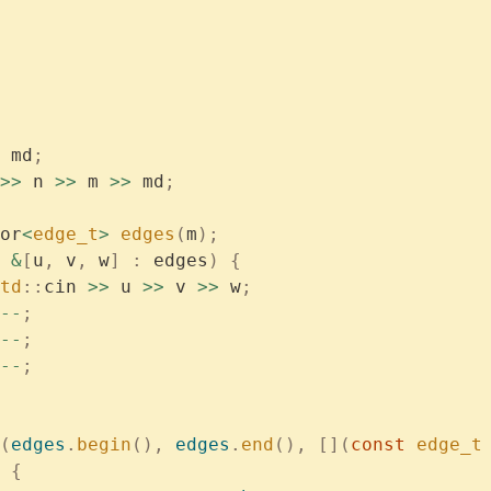
 md
;
>>
 n 
>>
 m 
>>
 md
;
or
<
edge_t
>
 edges
(
m
);
 &
[
u
,
 v
,
 w
]
 :
 edges
)
 {
	std
::
cin 
>>
 u 
>>
 v 
>>
 w
;
--
;
--
;
--
;
(
edges
.
begin
(),
 edges
.
end
(),
 [](
const
 edge_t
	  {