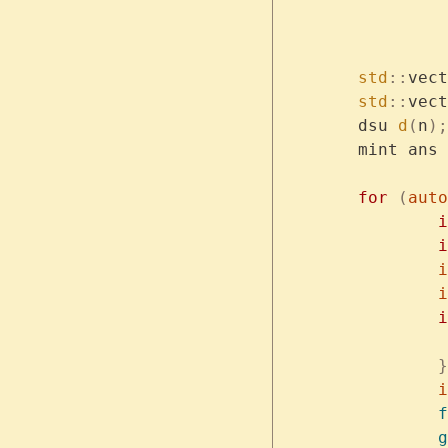
	
	std
::
vect
	std
::
vect
	dsu 
d
(
n
);
	mint ans 
	for
 (
auto
		
		
	
	
		
		}
	
		f
		g