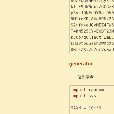
nUZFQG4aH427gyk+3
klTF9dW6qxrZGGGzK
p3ycJQNFnDY8a+QV0
RM1toKRj8kg8PD/ZS
S2mfm+eUQvMEZ4FW6
T+hN525CY+EcBT23M
k30o7q0Kja8tFwmLC
LH30tpu6sshZWXdXb
0RmsZX+7uZqrVsaxU
generator
仅作示意
import
 random
import
 sys
MAXN
 =
 10
**
9