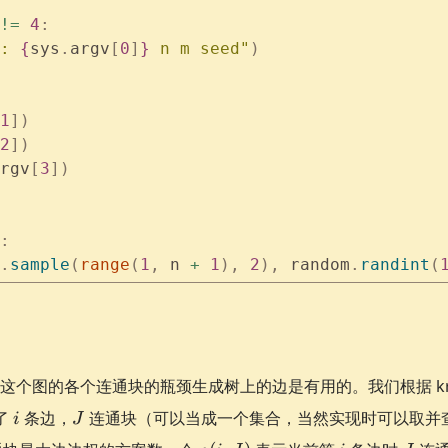
!=
 4
:
: 
{
sys
.
argv
[
0
]
}
 n m seed"
)
1
])
2
])
rgv
[
3
])
:
.
sample
(
range
(
1
,
 n 
+
 1
),
 2
),
 random
.
randint
(
这个图的各个连通块的瓶颈生成树上的边是有用的。我们根据 kru
i
J
了
条边，
连通块（可以当成一个集合，当然实现时可以取并
i
J
g(i,
i
J