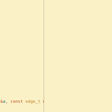
 &
a
,
 const
 edge_t
 &
b
)