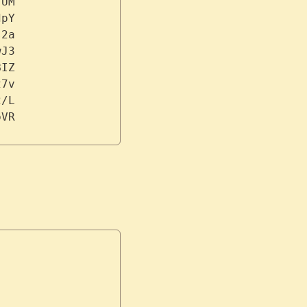
7UM
dpY
s2a
wJ3
BIZ
27v
2/L
bVR