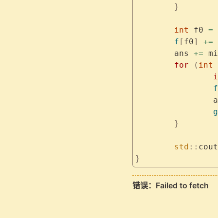
	}
	int
 f0 
=
 
	f
[
f0
]
 +=
 
	ans 
+=
 mi
	for
 (
int
 
		
		f
	
		g
	}
	std
::
cout
}