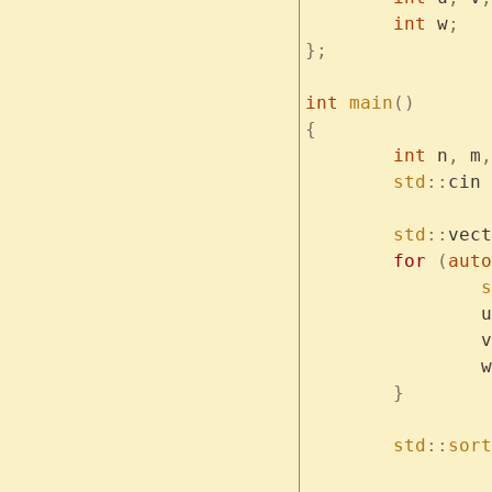
	int
 w
;
};
int
 main
()
{
	int
 n
,
 m
,
	std
::
cin 
	std
::
vect
	for
 (
auto
	
		u
		v
		w
	}
	std
::
sort
	