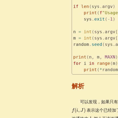
if
 len
(
sys
.
argv
)
 
    print
(
f
"Usage
    sys
.
exit
(
-
1
)
n 
=
 int
(
sys
.
argv
[
m 
=
 int
(
sys
.
argv
[
random
.
seed
(
sys
.
a
print
(
n
,
 m
,
 MAXN
)
for
 i 
in
 range
(
m
)
    print
(
*
random
解析
可以发现，如果只有
f(i,
(
,
)
表示这个已经加
f
i
J
J)
h