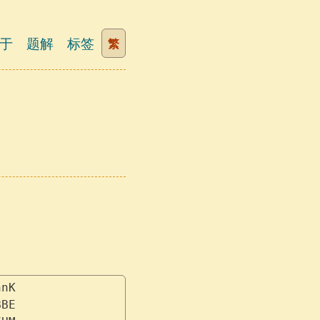
于
题解
标签
繁
nnK
BBE