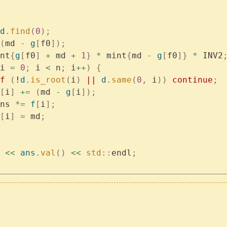
d
.
find
(
0
);
(
md 
-
 g
[
f0
]);
nt
{
g
[
f0
]
 +
 md 
+
 1
}
 *
 mint
{
md 
-
 g
[
f0
]}
 *
 INV2
i 
=
 0
;
 i 
<
 n
;
 i
++
)
 {
if
 (
!
d
.
is_root
(
i
)
 ||
 d
.
same
(
0
,
 i
))
 continue
;
[
i
]
 +=
 (
md 
-
 g
[
i
]);
	ans 
*=
 f
[
i
];
[
i
]
 =
 md
;
 
<<
 ans
.
val
()
 <<
 std
::
endl
;