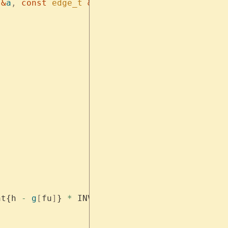
 &
a
,
 const
 edge_t
 &
b
)
nt{h 
-
 g
[
fu
]
} 
*
 INV2
)
 *
 mint
{
f
[
fv
]
 +
 h 
-
 g
[
fv