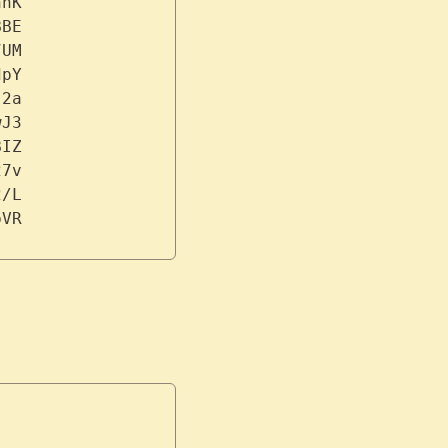
nnK
BBE
7UM
dpY
s2a
wJ3
BIZ
27v
2/L
bVR