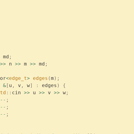
 md
;
>>
 n 
>>
 m 
>>
 md
;
or
<
edge_t
>
 edges
(
m
);
 &
[
u
,
 v
,
 w
]
 :
 edges
)
 {
	std
::
cin 
>>
 u 
>>
 v 
>>
 w
;
--
;
--
;
--
;