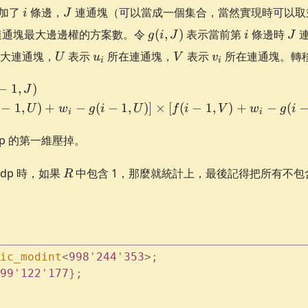
i
J
加了
條邊，
連通塊（可以當成一個集合，當然實現時可以取
i
J
g(i,
i
J
連通塊最大邊邊權的方案數。令
(
,
)
表示當前第
條邊時
連
g
i
J
i
J
J)
U
u_i
V
v_i
大連通塊，
表示
所在連通塊，
表示
所在連通塊。轉
U
u
V
v
i
i
f(i, J) = \begin{cases} f(i -
−
1
,
)
J
−
1
,
)
+
−
(
−
1
,
)]
×
[
(
−
1
,
)
+
−
(
U
w
g
i
U
f
i
V
w
g
i
i
i
p 的第一維壓掉。
R
dp 時，如果
中包含 1，那麼就統計上，最後記得把所有不包含
R
ic_modint
<
998
'
244
'
353
>;
99
'
122
'
177
};