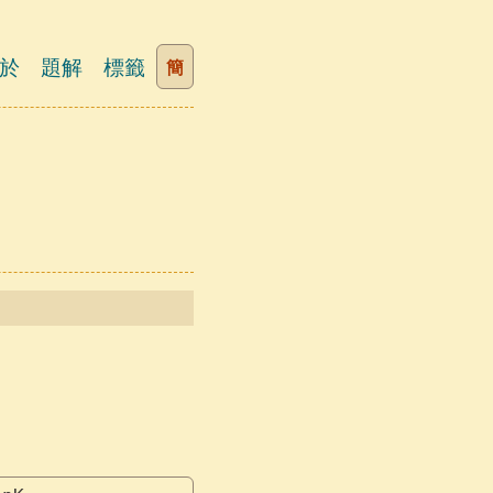
於
題解
標籤
簡