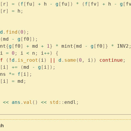
[
r
]
 =
 (
f
[
fu
]
 +
 h 
-
 g
[
fu
])
 *
 (
f
[
fv
]
 +
 h 
-
 g
[
f
[
r
]
 =
 h
;
d
.
find
(
0
);
(
md 
-
 g
[
f0
]);
nt
{
g
[
f0
]
 +
 md 
+
 1
}
 *
 mint
{
md 
-
 g
[
f0
]}
 *
 INV2
i 
=
 0
;
 i 
<
 n
;
 i
++
)
 {
if
 (
!
d
.
is_root
(
i
)
 ||
 d
.
same
(
0
,
 i
))
 continue
;
[
i
]
 +=
 (
md 
-
 g
[
i
]);
	ans 
*=
 f
[
i
];
[
i
]
 =
 md
;
 
<<
 ans
.
val
()
 <<
 std
::
endl
;