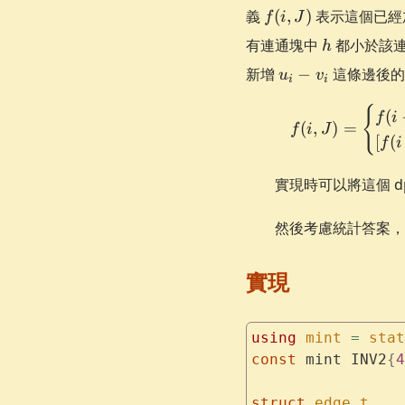
f(i,
義
(
,
)
表示這個已經
f
i
J
J)
h
有連通塊中
都小於該
h
u_i
新增
−
這條邊後的
u
v
i
i
-
v_i
{
(
f
i
(
,
)
=
f
i
J
[
(
f
i
實現時可以將這個 d
然後考慮統計答案，
實現
using
 mint
 =
 stat
const
 mint INV2
{
4
struct
 edge_t