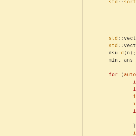
	std
::
sort
	
	
	std
::
vect
	std
::
vect
	dsu 
d
(
n
);
	mint ans 
	for
 (
auto
		
		
	
	
		
		}
	