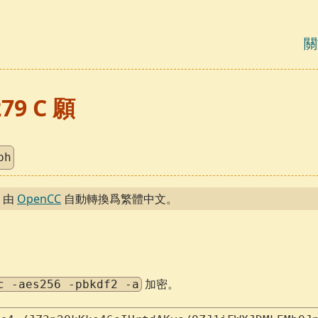
關
279 C 願
ph
，由
OpenCC
自動轉換爲繁體中文。
加密。
c -aes256 -pbkdf2 -a