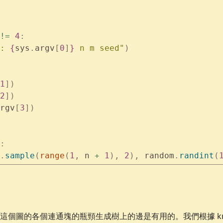
!=
 4
:
: 
{
sys
.
argv
[
0
]
}
 n m seed"
)
1
])
2
])
rgv
[
3
])
:
.
sample
(
range
(
1
,
 n 
+
 1
),
 2
),
 random
.
randint
(
這個圖的各個連通塊的瓶頸生成樹上的邊是有用的。我們根據 kru