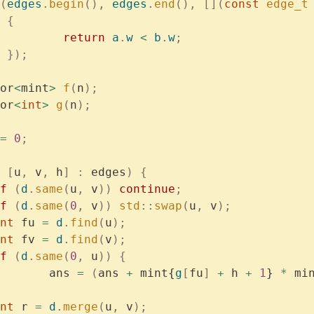
(
edges
.
begin
(),
 edges
.
end
(),
 [](
const
 edge_t
	  {
			  return
 a
.
w
 <
 b
.
w
;
	  });
or
<
mint
>
 f
(
n
);
or
<
int
>
 g
(
n
);
=
 0
;
 [
u
,
 v
,
 h
]
 :
 edges
)
 {
if
 (
d
.
same
(
u
,
 v
))
 continue
;
if
 (
d
.
same
(
0
,
 v
))
 std
::
swap
(
u
,
 v
);
	int
 fu 
=
 d
.
find
(
u
);
	int
 fv 
=
 d
.
find
(
v
);
if
 (
d
.
same
(
0
,
 u
))
 {
			ans 
=
 (
ans 
+
 mint{
g
[
fu
]
 +
 h 
+
 1
} 
*
 mi
	int
 r 
=
 d
.
merge
(
u
,
 v
);