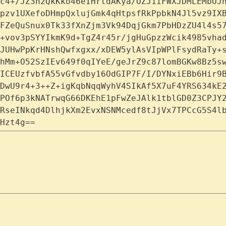
c4+/JZ3n2QkKko46eIHrtdAKya/OZJ1iFWXJDMLEMbOJ
pzv1UXefoDHmpQxlujGmk4qHtpsfRkPpbkN4Jl5vz9IX
FZeQuSnux0Tk33fXnZjm3Vk94DqjGkm7PbHDzZU4l4s5
+vov3pSYYIkmK9d+TgZ4r45r/jgHuGpzzWcik4985vha
JUHwPpKrHNshQwfxgxx/xDEW5ylAsVIpWPlFsydRaTy+
hMm+O52SzIEv649f0qIYeE/geJrZ9c87lomBGKw8Bz5s
ICEUzfvbfA55vGfvdby16OdGIP7F/I/DYNxiEBb6Hir9
DwU9r4+3++Z+igKqbNqqWyhV4SIkAf5X7uF4YRS634kE
POf6p3kNATrwqG66DKEhE1pFwZeJAlk1tblGD0Z3CPJY
RseINkqd4DlhjkXm2EvxNSNMcedf8tJjVx7TPCcG5S4l
Hzt4g==