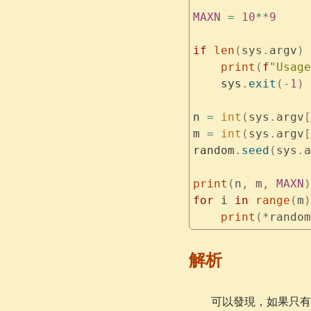
MAXN
 =
 10
**
9
if
 len
(
sys
.
argv
)
 
    print
(
f
"Usage
    sys
.
exit
(
-
1
)
n 
=
 int
(
sys
.
argv
[
m 
=
 int
(
sys
.
argv
[
random
.
seed
(
sys
.
a
print
(
n
,
 m
,
 MAXN
)
for
 i 
in
 range
(
m
)
    print
(
*
random
解析
可以發現，如果只有