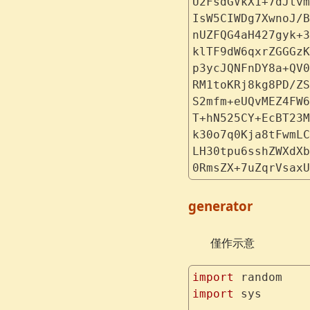
U2FsdGVkX1+7dJtvm
IsW5CIWDg7XwnoJ/B
nUZFQG4aH427gyk+3
klTF9dW6qxrZGGGzK
p3ycJQNFnDY8a+QV0
RM1toKRj8kg8PD/ZS
S2mfm+eUQvMEZ4FW6
T+hN525CY+EcBT23M
k30o7q0Kja8tFwmLC
LH30tpu6sshZWXdXb
0RmsZX+7uZqrVsaxU
generator
僅作示意
import
 random
import
 sys