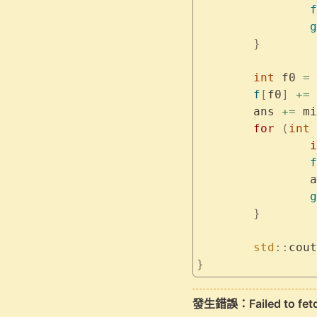
		f
		g
	}
	int
 f0 
=
 
	f
[
f0
]
 +=
 
	ans 
+=
 mi
	for
 (
int
 
		
		f
	
		g
	}
	std
::
cout
}