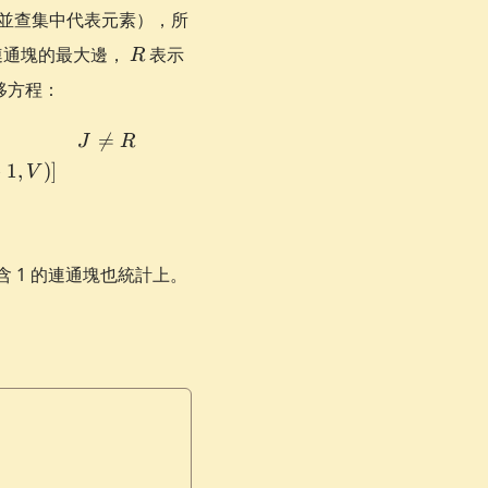
並查集中代表元素），所
R
通塊的最大邊，
表示
R
移方程：
 1, J) & J \neq R \\ [f(i - 1, U) + w_i - g(i - 1, U)] \time

=
J
R
−
1
,
)]
V
 1 的連通塊也統計上。