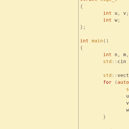
{
	int
 u
,
 v
;
	int
 w
;
};
int
 main
()
{
	int
 n
,
 m
,
	std
::
cin 
	std
::
vect
	for
 (
auto
	
		u
		v
		w
	}