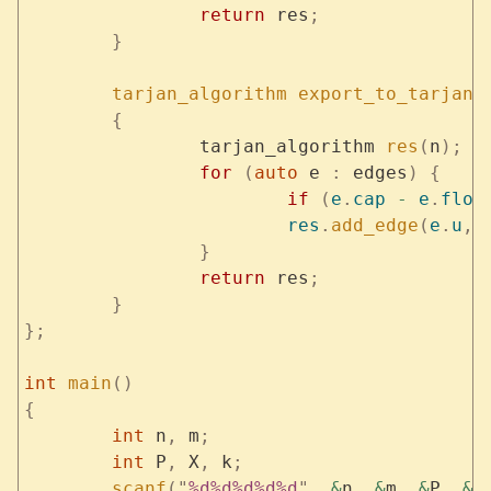
		return
 res
;
	}
	tarjan_algorithm
 export_to_tarjan
(
	{
		tarjan_algorithm 
res
(
n
);
		for
 (
auto
 e 
:
 edges
)
 {
			if
 (
e
.
cap
 -
 e
.
flow
			res
.
add_edge
(
e
.
u
,
 
		}
		return
 res
;
	}
};
int
 main
()
{
	int
 n
,
 m
;
	int
 P
,
 X
,
 k
;
	scanf
(
"
%d%d%d%d%d
"
,
 &
n
,
 &
m
,
 &
P
,
 &
X