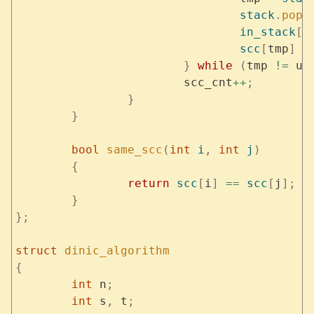
				stack
.
pop
(
				in_stack
[
t
				scc
[
tmp
]
 =
			}
 while
 (
tmp 
!=
 u
)
			scc_cnt
++
;
		}
	}
	bool
 same_scc
(
int
 i
,
 int
 j
)
	{
		return
 scc
[
i
]
 ==
 scc
[
j
];
	}
};
struct
 dinic_algorithm
{
	int
 n
;
	int
 s
,
 t
;