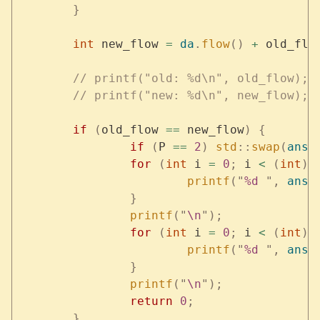
	}
	int
 new_flow 
=
 da
.
flow
()
 +
 old_flo
	// printf("old: %d\n", old_flow);
	// printf("new: %d\n", new_flow);
	if
 (
old_flow 
==
 new_flow
)
 {
		if
 (
P 
==
 2
)
 std
::
swap
(
ans
[
		for
 (
int
 i 
=
 0
;
 i 
<
 (
int
)
a
			printf
(
"
%d
 "
,
 ans
[
		}
		printf
(
"
\n
"
);
		for
 (
int
 i 
=
 0
;
 i 
<
 (
int
)
a
			printf
(
"
%d
 "
,
 ans
[
		}
		printf
(
"
\n
"
);
		return
 0
;
	}