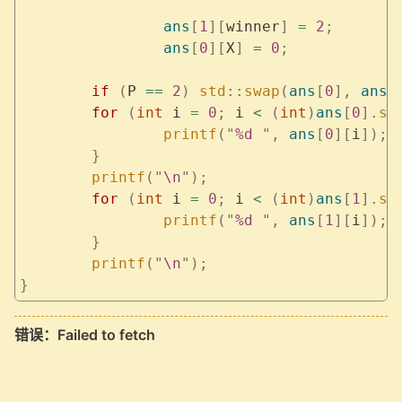
		ans
[
1
][
winner
]
 =
 2
;
		ans
[
0
][
X
]
 =
 0
;
	if
 (
P 
==
 2
)
 std
::
swap
(
ans
[
0
],
 ans
[
	for
 (
int
 i 
=
 0
;
 i 
<
 (
int
)
ans
[
0
].
si
		printf
(
"
%d
 "
,
 ans
[
0
][
i
]);
	}
	printf
(
"
\n
"
);
	for
 (
int
 i 
=
 0
;
 i 
<
 (
int
)
ans
[
1
].
si
		printf
(
"
%d
 "
,
 ans
[
1
][
i
]);
	}
	printf
(
"
\n
"
);
}