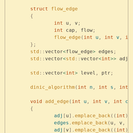
	struct
 flow_edge
	{
		int
 u
,
 v
;
		int
 cap
,
 flow
;
		flow_edge
(
int
 u
,
 int
 v
,
 in
	};
	std
::
vector
<
flow_edge
>
 edges
;
	std
::
vector
<
std
::
vector
<
int
>>
 adj
;
	std
::
vector
<
int
>
 level
,
 ptr
;
	dinic_algorithm
(
int
 n
,
 int
 s
,
 int
 
	void
 add_edge
(
int
 u
,
 int
 v
,
 int
 ca
	{
		adj
[
u
].
emplace_back
((
int
)
e
		edges
.
emplace_back
(
u
,
 v
,
 c
		adj
[
v
].
emplace_back
((
int
)
e