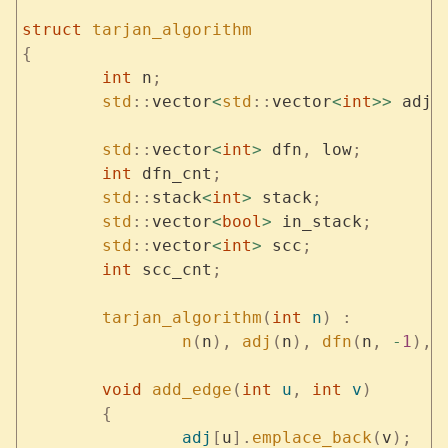
struct
 tarjan_algorithm
{
	int
 n
;
	std
::
vector
<
std
::
vector
<
int
>>
 adj
;
	std
::
vector
<
int
>
 dfn
,
 low
;
	int
 dfn_cnt
;
	std
::
stack
<
int
>
 stack
;
	std
::
vector
<
bool
>
 in_stack
;
	std
::
vector
<
int
>
 scc
;
	int
 scc_cnt
;
	tarjan_algorithm
(
int
 n
)
 :
		n
(
n
),
 adj
(
n
),
 dfn
(
n
,
 -
1
),
 
	void
 add_edge
(
int
 u
,
 int
 v
)
	{
		adj
[
u
].
emplace_back
(
v
);