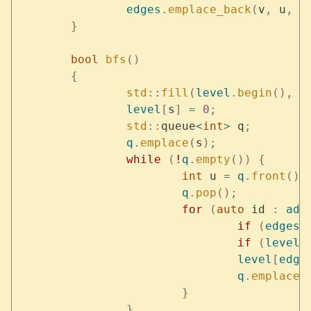
		edges
.
emplace_back
(
v
,
 u
,
 0
	}
	bool
 bfs
()
	{
		std
::
fill
(
level
.
begin
(),
 l
		level
[
s
]
 =
 0
;
		std
::
queue
<
int
>
 q
;
		q
.
emplace
(
s
);
		while
 (
!
q
.
empty
())
 {
			int
 u 
=
 q
.
front
();
			q
.
pop
();
			for
 (
auto
 id 
:
 adj
				if
 (
edges
[
				if
 (
level
[
				level
[
edge
				q
.
emplace
(
			}
		}