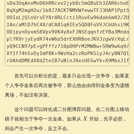
sDa3UqAnvMvD6hRRcvv2jyb8c5mQBuEh3ZAR6choEX
0qXgM2mgH2u/1k8J7ACKTNMVWfewwTFJ3HAP1PptS2
OOIoLjQlnUrsEY8r8RLCcti1RuvEw96dak6m02/ZUS
IAn/aMlD7hC48/dCA81q0IEx5QD8FoVVJCbUhsi9KW
ODjpynOyxm58Vpv9VK4y8xFJNSEqqnfzEYBa3MndoH
pl7R9rjyEydR74vW6o5drEXHRBoeJKVJzgwVrXqLrc
yQ9CCN97pE+gPFffz710pDHPrM2MWBw+SRW9w6q9/S
XfIf74hSvDyImP8K+9WzHa2czRoPKSiyJ4cyBN7Ql/
rUAhdDMEdX8dZteIB7uNlnJ0xsUEGwYk+X9MbxJ1fk
首先可以分析出的是，最多只会出现一次争夺，如果某
个人争夺金条后再次被争夺，那么他会由得到金条变为遗憾
离场，不如没有决策。
这个问题可以转化成二分图博弈问题。在二分图上移动
X
棋子就相当于争夺一次金条。如果从
开始，先手必胜，
X
则会产生一次争夺，反之不会。