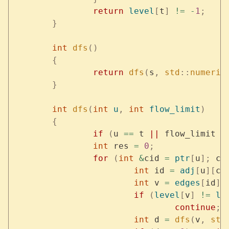
		return
 level
[
t
]
 !=
 -
1
;
	}
	int
 dfs
()
	{
		return
 dfs
(
s
,
 std
::
numeric
	}
	int
 dfs
(
int
 u
,
 int
 flow_limit
)
	{
		if
 (
u 
==
 t 
||
 flow_limit 
=
		int
 res 
=
 0
;
		for
 (
int
 &
cid 
=
 ptr
[
u
];
 ci
			int
 id 
=
 adj
[
u
][
ci
			int
 v 
=
 edges
[
id
].
			if
 (
level
[
v
]
 !=
 le
				continue
;
			int
 d 
=
 dfs
(
v
,
 std