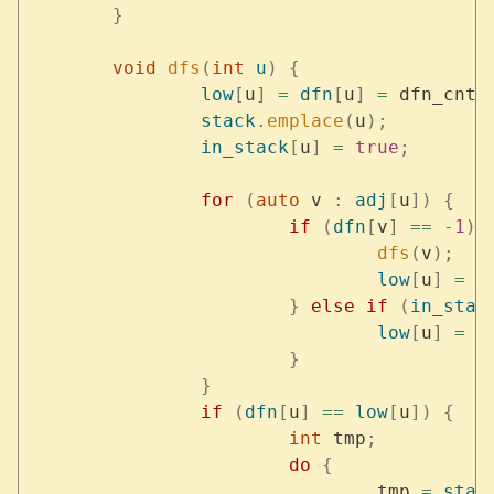
	}
	void
 dfs
(
int
 u
)
 {
		low
[
u
]
 =
 dfn
[
u
]
 =
 dfn_cnt
+
		stack
.
emplace
(
u
);
		in_stack
[
u
]
 =
 true
;
		for
 (
auto
 v 
:
 adj
[
u
])
 {
			if
 (
dfn
[
v
]
 ==
 -
1
)
 
				dfs
(
v
);
				low
[
u
]
 =
 s
			}
 else
 if
 (
in_stac
				low
[
u
]
 =
 s
			}
		}
		if
 (
dfn
[
u
]
 ==
 low
[
u
])
 {
			int
 tmp
;
			do
 {
				tmp 
=
 stac