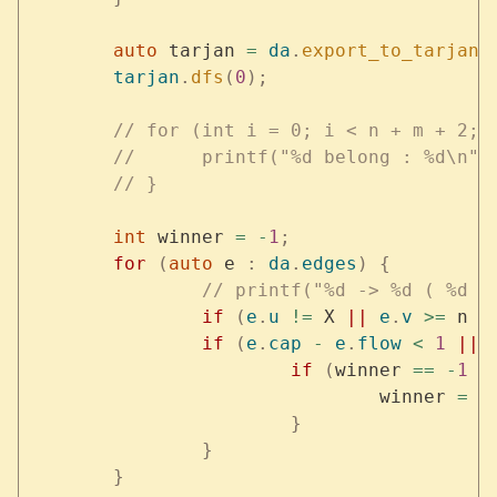
	auto
 tarjan 
=
 da
.
export_to_tarjan
(
	tarjan
.
dfs
(
0
);
	// for (int i = 0; i < n + m + 2; 
	// 	printf("%d belong : %d\n
	// }
	int
 winner 
=
 -
1
;
	for
 (
auto
 e 
:
 da
.
edges
)
 {
		// printf("%d -> %d ( %d 
		if
 (
e
.
u
 !=
 X 
||
 e
.
v
 >=
 n 
+
		if
 (
e
.
cap
 -
 e
.
flow
 <
 1
 ||
 
			if
 (
winner 
==
 -
1
 |
				winner 
=
 e
			}
		}
	}