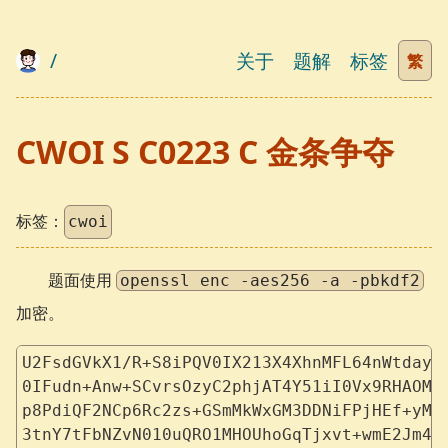
/
关于
题解
标签
繁
CWOI S C0223 C 金条争夺
标签：
cwoi
题面使用
openssl enc -aes256 -a -pbkdf2
加密。
U2FsdGVkX1/R+S8iPQV0IX213X4XhnMFL64nWtdayg
0IFudn+Anw+SCvrsOzyC2phjAT4Y51iI0Vx9RHAOMv
p8PdiQF2NCp6Rc2zs+GSmMkWxGM3DDNiFPjHEf+yMk
3tnY7tFbNZvN010uQRO1MHOUhoGqTjxvt+wmE2Jm4i