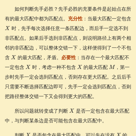
如何判断先手必胜？先手必胜的充要条件是起始点在所
有的最大匹配中都为匹配点。
充分性
：当最大匹配一定包含
X
时，先手每次选择任意一条匹配边，而后手一定选不到
X
非匹配点。如果后手选到非匹配点，则说明路径上有两个相
邻的非匹配边，可以整体交错一下，这样便得到了一个不包
X
含
的最大匹配，矛盾。
必要性
：当存在一个最大匹配不
X
X
X
M
一定包含
时，考虑一种不包含
的最大匹配
，第一
X
X
M
步时先手一定会选到匹配点，否则存在更大匹配。之后后手
只需要不断选择匹配边即可，先手一定会选到匹配点，否则
把路径整体交错一下又会得到更大的匹配。
X
所以问题就转变成了判断
是否一定包含在最大匹配
X
中，与判断某条边是否可能包含在最大匹配中。
X
X
判断
是否包含在最大匹配中，可以先在没有
的
X
X