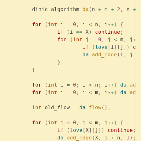
	dinic_algorithm 
da
(
n 
+
 m 
+
 2
,
 n 
+
 
	for
 (
int
 i 
=
 0
;
 i 
<
 n
;
 i
++
)
 {
		if
 (
i 
==
 X
)
 continue
;
		for
 (
int
 j 
=
 0
;
 j 
<
 m
;
 j
++
			if
 (
love
[
i
][
j
])
 co
			da
.
add_edge
(
i
,
 j 
+
		}
	}
	for
 (
int
 i 
=
 0
;
 i 
<
 n
;
 i
++
)
 da
.
add
	for
 (
int
 i 
=
 0
;
 i 
<
 m
;
 i
++
)
 da
.
add
	int
 old_flow 
=
 da
.
flow
();
	for
 (
int
 j 
=
 0
;
 j 
<
 m
;
 j
++
)
 {
		if
 (
love
[
X
][
j
])
 continue
;
		da
.
add_edge
(
X
,
 j 
+
 n
,
 1
);