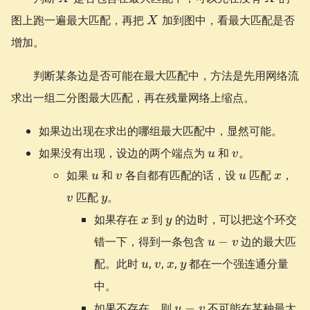
X
图上跑一遍最大匹配，再把
加到图中，看最大匹配是否
X
增加。
判断某条边是否可能在最大匹配中，方法是先用网络流
求出一组二分图最大匹配，再在残量网络上缩点。
如果边出现在求出的哪组最大匹配中，显然可能。
u
v
如果没有出现，设边的两个端点为
和
。
u
v
u
v
u
x
v
如果
和
各自都有匹配的话，设
匹配
，
u
v
u
x
y
匹配
。
v
y
x
y
如果存在
到
的边时，可以把这个环交
x
y
u-
错一下，得到一条包含
−
边的最大匹
u
v
v
u
v
x
y
配。此时
,
,
,
都在一个强连通分量
u
v
x
y
中。
u-
如果不存在，则
−
不可能在某种最大
u
v