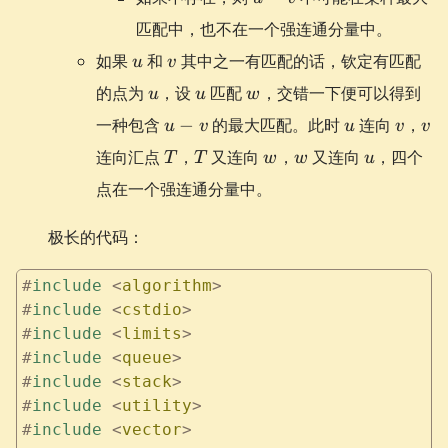
v
匹配中，也不在一个强连通分量中。
u
v
如果
和
其中之一有匹配的话，钦定有匹配
u
v
u
u
w
的点为
，设
匹配
，交错一下便可以得到
u
u
w
u-
u
v
v
一种包含
−
的最大匹配。此时
连向
，
u
v
u
v
v
v
T
T
w
w
u
连向汇点
，
又连向
，
又连向
，四个
T
T
w
w
u
点在一个强连通分量中。
极长的代码：
#
include
 <
algorithm
>
#
include
 <
cstdio
>
#
include
 <
limits
>
#
include
 <
queue
>
#
include
 <
stack
>
#
include
 <
utility
>
#
include
 <
vector
>