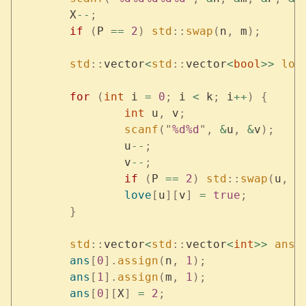
	X
--
;
	if
 (
P 
==
 2
)
 std
::
swap
(
n
,
 m
);
	std
::
vector
<
std
::
vector
<
bool
>>
 lov
	for
 (
int
 i 
=
 0
;
 i 
<
 k
;
 i
++
)
 {
		int
 u
,
 v
;
		scanf
(
"
%d%d
"
,
 &
u
,
 &
v
);
		u
--
;
		v
--
;
		if
 (
P 
==
 2
)
 std
::
swap
(
u
,
 v
		love
[
u
][
v
]
 =
 true
;
	}
	std
::
vector
<
std
::
vector
<
int
>>
 ans
(
	ans
[
0
].
assign
(
n
,
 1
);
	ans
[
1
].
assign
(
m
,
 1
);
	ans
[
0
][
X
]
 =
 2
;