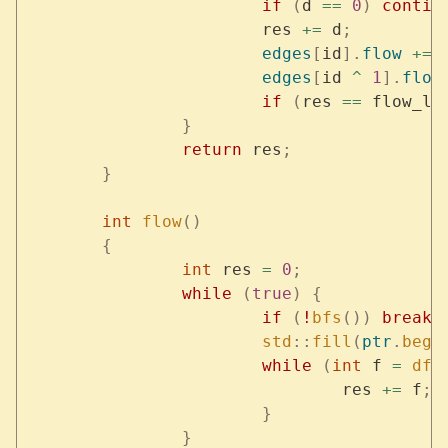
			if
 (
d 
==
 0
)
 contin
			res 
+=
 d
;
			edges
[
id
].
flow
 +=
 
			edges
[
id 
^
 1
].
flow
			if
 (
res 
==
 flow_li
		}
		return
 res
;
	}
	int
 flow
()
	{
		int
 res 
=
 0
;
		while
 (
true
)
 {
			if
 (
!
bfs
())
 break
;
			std
::
fill
(
ptr
.
begi
			while
 (
int
 f 
=
 dfs
				res 
+=
 f
;
			}
		}