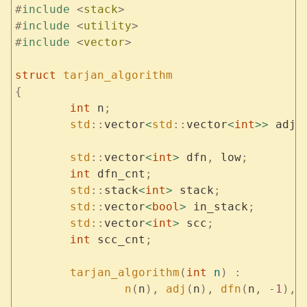
#
include
 <
stack
>
#
include
 <
utility
>
#
include
 <
vector
>
struct
 tarjan_algorithm
{
	int
 n
;
	std
::
vector
<
std
::
vector
<
int
>>
 adj
;
	std
::
vector
<
int
>
 dfn
,
 low
;
	int
 dfn_cnt
;
	std
::
stack
<
int
>
 stack
;
	std
::
vector
<
bool
>
 in_stack
;
	std
::
vector
<
int
>
 scc
;
	int
 scc_cnt
;
	tarjan_algorithm
(
int
 n
)
 :
		n
(
n
),
 adj
(
n
),
 dfn
(
n
,
 -
1
),
 