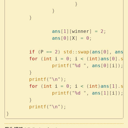
			}
		}
	}
		ans
[
1
][
winner
]
 =
 2
;
		ans
[
0
][
X
]
 =
 0
;
	if
 (
P 
==
 2
)
 std
::
swap
(
ans
[
0
],
 ans
[
	for
 (
int
 i 
=
 0
;
 i 
<
 (
int
)
ans
[
0
].
si
		printf
(
"
%d
 "
,
 ans
[
0
][
i
]);
	}
	printf
(
"
\n
"
);
	for
 (
int
 i 
=
 0
;
 i 
<
 (
int
)
ans
[
1
].
si
		printf
(
"
%d
 "
,
 ans
[
1
][
i
]);
	}
	printf
(
"
\n
"
);
}