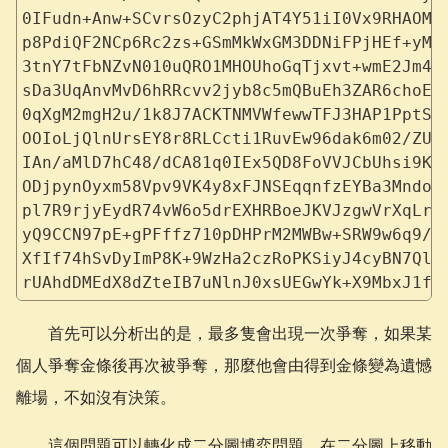
0IFudn+Anw+SCvrsOzyC2phjAT4Y51iI0Vx9RHAOMv
p8PdiQF2NCp6Rc2zs+GSmMkWxGM3DDNiFPjHEf+yMk
3tnY7tFbNZvN010uQRO1MHOUhoGqTjxvt+wmE2Jm4i
sDa3UqAnvMvD6hRRcvv2jyb8c5mQBuEh3ZAR6choEX
0qXgM2mgH2u/1k8J7ACKTNMVWfewwTFJ3HAP1PptS2
OOIoLjQlnUrsEY8r8RLCcti1RuvEw96dak6m02/ZUS
IAn/aMlD7hC48/dCA81q0IEx5QD8FoVVJCbUhsi9KW
ODjpynOyxm58Vpv9VK4y8xFJNSEqqnfzEYBa3MndoH
pl7R9rjyEydR74vW6o5drEXHRBoeJKVJzgwVrXqLrc
yQ9CCN97pE+gPFffz710pDHPrM2MWBw+SRW9w6q9/S
XfIf74hSvDyImP8K+9WzHa2czRoPKSiyJ4cyBN7Ql/
rUAhdDMEdX8dZteIB7uNlnJ0xsUEGwYk+X9MbxJ1fk
首先可以分析出的是，最多隻會出現一次爭奪，如果某
個人爭奪金條後再次被爭奪，那麼他會由得到金條變為遺憾
離場，不如沒有決策。
這個問題可以轉化成二分圖博弈問題。在二分圖上移動