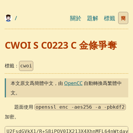
/
關於
題解
標籤
簡
CWOI S C0223 C 金條爭奪
標籤：
cwoi
本文原文爲簡體中文，由
OpenCC
自動轉換爲繁體中
文。
題面使用
openssl enc -aes256 -a -pbkdf2
加密。
U2FsdGVkX1/R+S8iPQV0IX213X4XhnMFL64nWtdayg