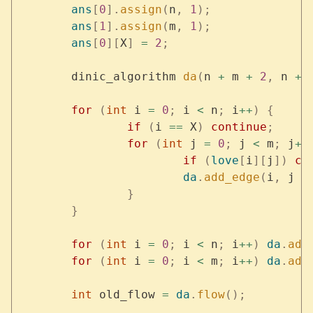
	ans
[
0
].
assign
(
n
,
 1
);
	ans
[
1
].
assign
(
m
,
 1
);
	ans
[
0
][
X
]
 =
 2
;
	dinic_algorithm 
da
(
n 
+
 m 
+
 2
,
 n 
+
 
	for
 (
int
 i 
=
 0
;
 i 
<
 n
;
 i
++
)
 {
		if
 (
i 
==
 X
)
 continue
;
		for
 (
int
 j 
=
 0
;
 j 
<
 m
;
 j
++
			if
 (
love
[
i
][
j
])
 co
			da
.
add_edge
(
i
,
 j 
+
		}
	}
	for
 (
int
 i 
=
 0
;
 i 
<
 n
;
 i
++
)
 da
.
add
	for
 (
int
 i 
=
 0
;
 i 
<
 m
;
 i
++
)
 da
.
add
	int
 old_flow 
=
 da
.
flow
();