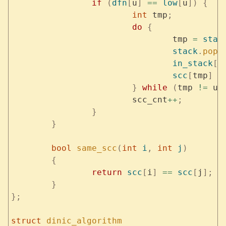
		if
 (
dfn
[
u
]
 ==
 low
[
u
])
 {
			int
 tmp
;
			do
 {
				tmp 
=
 stac
				stack
.
pop
(
				in_stack
[
t
				scc
[
tmp
]
 =
			}
 while
 (
tmp 
!=
 u
)
			scc_cnt
++
;
		}
	}
	bool
 same_scc
(
int
 i
,
 int
 j
)
	{
		return
 scc
[
i
]
 ==
 scc
[
j
];
	}
};
struct
 dinic_algorithm