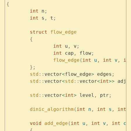
{
	int
 n
;
	int
 s
,
 t
;
	struct
 flow_edge
	{
		int
 u
,
 v
;
		int
 cap
,
 flow
;
		flow_edge
(
int
 u
,
 int
 v
,
 in
	};
	std
::
vector
<
flow_edge
>
 edges
;
	std
::
vector
<
std
::
vector
<
int
>>
 adj
;
	std
::
vector
<
int
>
 level
,
 ptr
;
	dinic_algorithm
(
int
 n
,
 int
 s
,
 int
 
	void
 add_edge
(
int
 u
,
 int
 v
,
 int
 ca
	{