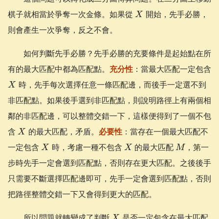
X
棋子就相當於爭奪一次金條。如果從
開始，先手必勝，
X
則會產生一次爭奪，反之不會。
如何判斷先手必勝？先手必勝的充要條件是起始點在所
有的最大匹配中都為匹配點。
充分性
：當最大匹配一定包含
X
時，先手每次選擇任意一條匹配邊，而後手一定選不到
X
非匹配點。如果後手選到非匹配點，則說明路徑上有兩個相
鄰的非匹配邊，可以整體交錯一下，這樣便得到了一個不包
X
含
的最大匹配，矛盾。
必要性
：當存在一個最大匹配不
X
X
X
M
一定包含
時，考慮一種不包含
的最大匹配
，第一
X
X
M
步時先手一定會選到匹配點，否則存在更大匹配。之後後手
只需要不斷選擇匹配邊即可，先手一定會選到匹配點，否則
把路徑整體交錯一下又會得到更大的匹配。
X
所以問題就轉變成了判斷
是否一定包含在最大匹配
X