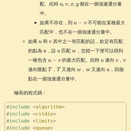
u
v
x
y
配。此時
,
,
,
都在一個強連通分量
u
v
x
y
中。
u-
如果不存在，則
−
不可能在某種最大
u
v
v
匹配中，也不在一個強連通分量中。
u
v
如果
和
其中之一有匹配的話，欽定有匹配
u
v
u
u
w
的點為
，設
匹配
，交錯一下便可以得到
u
u
w
u-
u
v
v
一種包含
−
的最大匹配。此時
連向
，
u
v
u
v
v
v
T
T
w
w
u
連向匯點
，
又連向
，
又連向
，四個
T
T
w
w
u
點在一個強連通分量中。
極長的程式碼：
#
include
 <
algorithm
>
#
include
 <
cstdio
>
#
include
 <
limits
>
#
include
 <
queue
>