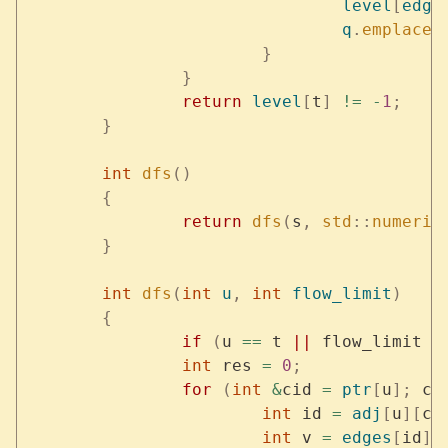
				level
[
edge
				q
.
emplace
(
			}
		}
		return
 level
[
t
]
 !=
 -
1
;
	}
	int
 dfs
()
	{
		return
 dfs
(
s
,
 std
::
numeric
	}
	int
 dfs
(
int
 u
,
 int
 flow_limit
)
	{
		if
 (
u 
==
 t 
||
 flow_limit 
=
		int
 res 
=
 0
;
		for
 (
int
 &
cid 
=
 ptr
[
u
];
 ci
			int
 id 
=
 adj
[
u
][
ci
			int
 v 
=
 edges
[
id
].