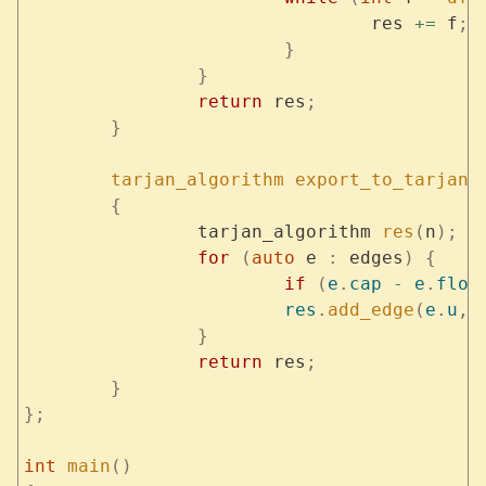
				res 
+=
 f
;
			}
		}
		return
 res
;
	}
	tarjan_algorithm
 export_to_tarjan
(
	{
		tarjan_algorithm 
res
(
n
);
		for
 (
auto
 e 
:
 edges
)
 {
			if
 (
e
.
cap
 -
 e
.
flow
			res
.
add_edge
(
e
.
u
,
 
		}
		return
 res
;
	}
};
int
 main
()