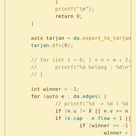
		}
		printf
(
"
\n
"
);
		return
 0
;
	}
	auto
 tarjan 
=
 da
.
export_to_tarjan
(
	tarjan
.
dfs
(
0
);
	// for (int i = 0; i < n + m + 2; 
	// 	printf("%d belong : %d\n
	// }
	int
 winner 
=
 -
1
;
	for
 (
auto
 e 
:
 da
.
edges
)
 {
		// printf("%d -> %d ( %d 
		if
 (
e
.
u
 !=
 X 
||
 e
.
v
 >=
 n 
+
		if
 (
e
.
cap
 -
 e
.
flow
 <
 1
 ||
 
			if
 (
winner 
==
 -
1
 |
				winner 
=
 e