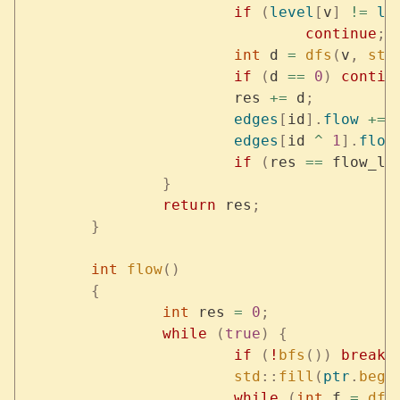
			if
 (
level
[
v
]
 !=
 le
				continue
;
			int
 d 
=
 dfs
(
v
,
 std
			if
 (
d 
==
 0
)
 contin
			res 
+=
 d
;
			edges
[
id
].
flow
 +=
 
			edges
[
id 
^
 1
].
flow
			if
 (
res 
==
 flow_li
		}
		return
 res
;
	}
	int
 flow
()
	{
		int
 res 
=
 0
;
		while
 (
true
)
 {
			if
 (
!
bfs
())
 break
;
			std
::
fill
(
ptr
.
begi
			while
 (
int
 f 
=
 dfs