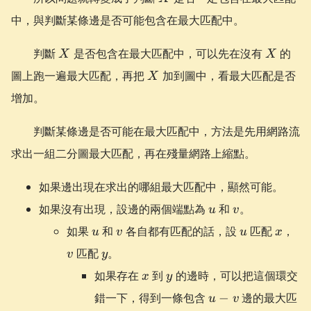
中，與判斷某條邊是否可能包含在最大匹配中。
X
X
判斷
是否包含在最大匹配中，可以先在沒有
的
X
X
X
圖上跑一遍最大匹配，再把
加到圖中，看最大匹配是否
X
增加。
判斷某條邊是否可能在最大匹配中，方法是先用網路流
求出一組二分圖最大匹配，再在殘量網路上縮點。
如果邊出現在求出的哪組最大匹配中，顯然可能。
u
v
如果沒有出現，設邊的兩個端點為
和
。
u
v
u
v
u
x
v
如果
和
各自都有匹配的話，設
匹配
，
u
v
u
x
y
匹配
。
v
y
x
y
如果存在
到
的邊時，可以把這個環交
x
y
u-
錯一下，得到一條包含
−
邊的最大匹
u
v
v