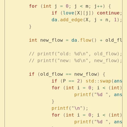
	for
 (
int
 j 
=
 0
;
 j 
<
 m
;
 j
++
)
 {
		if
 (
love
[
X
][
j
])
 continue
;
		da
.
add_edge
(
X
,
 j 
+
 n
,
 1
);
	}
	int
 new_flow 
=
 da
.
flow
()
 +
 old_flo
	// printf("old: %d\n", old_flow);
	// printf("new: %d\n", new_flow);
	if
 (
old_flow 
==
 new_flow
)
 {
		if
 (
P 
==
 2
)
 std
::
swap
(
ans
[
		for
 (
int
 i 
=
 0
;
 i 
<
 (
int
)
a
			printf
(
"
%d
 "
,
 ans
[
		}
		printf
(
"
\n
"
);
		for
 (
int
 i 
=
 0
;
 i 
<
 (
int
)
a
			printf
(
"
%d
 "
,
 ans
[