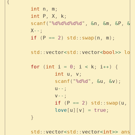
{
	int
 n
,
 m
;
	int
 P
,
 X
,
 k
;
	scanf
(
"
%d%d%d%d%d
"
,
 &
n
,
 &
m
,
 &
P
,
 &
X
	X
--
;
	if
 (
P 
==
 2
)
 std
::
swap
(
n
,
 m
);
	std
::
vector
<
std
::
vector
<
bool
>>
 lov
	for
 (
int
 i 
=
 0
;
 i 
<
 k
;
 i
++
)
 {
		int
 u
,
 v
;
		scanf
(
"
%d%d
"
,
 &
u
,
 &
v
);
		u
--
;
		v
--
;
		if
 (
P 
==
 2
)
 std
::
swap
(
u
,
 v
		love
[
u
][
v
]
 =
 true
;
	}
	std
::
vector
<
std
::
vector
<
int
>>
 ans
(