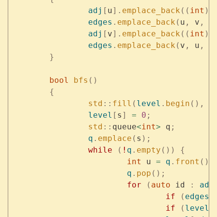
		adj
[
u
].
emplace_back
((
int
)
e
		edges
.
emplace_back
(
u
,
 v
,
 c
		adj
[
v
].
emplace_back
((
int
)
e
		edges
.
emplace_back
(
v
,
 u
,
 0
	}
	bool
 bfs
()
	{
		std
::
fill
(
level
.
begin
(),
 l
		level
[
s
]
 =
 0
;
		std
::
queue
<
int
>
 q
;
		q
.
emplace
(
s
);
		while
 (
!
q
.
empty
())
 {
			int
 u 
=
 q
.
front
();
			q
.
pop
();
			for
 (
auto
 id 
:
 adj
				if
 (
edges
[
				if
 (
level
[