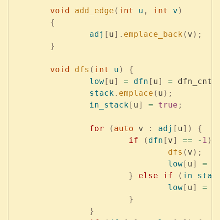
	void
 add_edge
(
int
 u
,
 int
 v
)
	{
		adj
[
u
].
emplace_back
(
v
);
	}
	void
 dfs
(
int
 u
)
 {
		low
[
u
]
 =
 dfn
[
u
]
 =
 dfn_cnt
+
		stack
.
emplace
(
u
);
		in_stack
[
u
]
 =
 true
;
		for
 (
auto
 v 
:
 adj
[
u
])
 {
			if
 (
dfn
[
v
]
 ==
 -
1
)
 
				dfs
(
v
);
				low
[
u
]
 =
 s
			}
 else
 if
 (
in_stac
				low
[
u
]
 =
 s
			}
		}