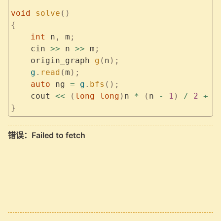
void
 solve
()
{
    int
 n
,
 m
;
    cin 
>>
 n 
>>
 m
;
    origin_graph 
g
(
n
);
    g
.
read
(
m
);
    auto
 ng 
=
 g
.
bfs
();
    cout 
<<
 (
long
 long
)
n 
*
 (
n 
-
 1
)
 /
 2
 +
 n
}