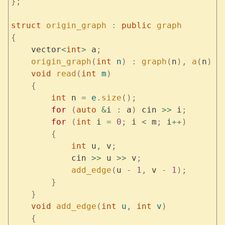
};
struct
 origin_graph
 :
 public
 graph
{
    vector
<
int
>
 a
;
    origin_graph
(
int
 n
)
 :
 graph
(
n
),
 a
(
n
)
 {
    void
 read
(
int
 m
)
    {
        int
 n 
=
 e
.
size
();
        for
 (
auto
 &
i 
:
 a
)
 cin 
>>
 i
;
        for
 (
int
 i 
=
 0
;
 i 
<
 m
;
 i
++
)
        {
            int
 u
,
 v
;
            cin 
>>
 u 
>>
 v
;
            add_edge
(
u 
-
 1
,
 v 
-
 1
);
        }
    }
    void
 add_edge
(
int
 u
,
 int
 v
)
    {