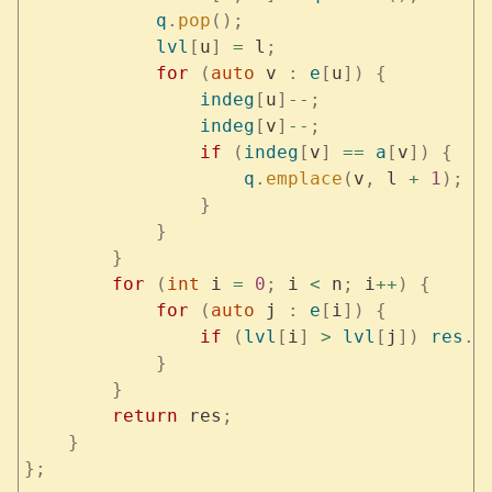
            q
.
pop
();
            lvl
[
u
]
 =
 l
;
            for
 (
auto
 v 
:
 e
[
u
])
 {
                indeg
[
u
]
--
;
                indeg
[
v
]
--
;
                if
 (
indeg
[
v
]
 ==
 a
[
v
])
 {
                    q
.
emplace
(
v
,
 l 
+
 1
);
                }
            }
        }
        for
 (
int
 i 
=
 0
;
 i 
<
 n
;
 i
++
)
 {
            for
 (
auto
 j 
:
 e
[
i
])
 {
                if
 (
lvl
[
i
]
 >
 lvl
[
j
])
 res
.
a
            }
        }
        return
 res
;
    }
};