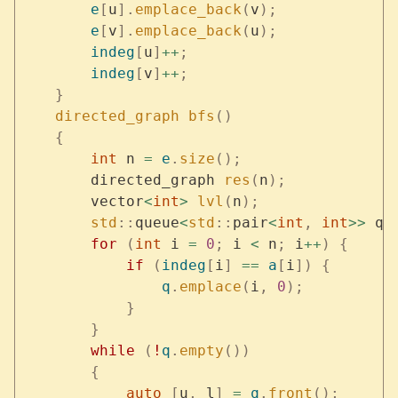
        e
[
u
].
emplace_back
(
v
);
        e
[
v
].
emplace_back
(
u
);
        indeg
[
u
]
++
;
        indeg
[
v
]
++
;
    }
    directed_graph
 bfs
()
    {
        int
 n 
=
 e
.
size
();
        directed_graph 
res
(
n
);
        vector
<
int
>
 lvl
(
n
);
        std
::
queue
<
std
::
pair
<
int
,
 int
>>
 q
;
        for
 (
int
 i 
=
 0
;
 i 
<
 n
;
 i
++
)
 {
            if
 (
indeg
[
i
]
 ==
 a
[
i
])
 {
                q
.
emplace
(
i
,
 0
);
            }
        }
        while
 (
!
q
.
empty
())
        {
            auto
 [
u
,
 l
]
 =
 q
.
front
();