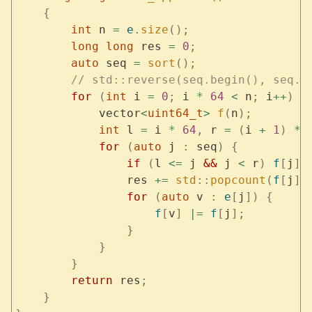
    {
        int
 n 
=
 e
.
size
();
        long
 long
 res 
=
 0
;
        auto
 seq 
=
 sort
();
        // std::reverse(seq.begin(), seq.e
        for
 (
int
 i 
=
 0
;
 i 
*
 64
 <
 n
;
 i
++
)
 {
            vector
<
uint64_t
>
 f
(
n
);
            int
 l 
=
 i 
*
 64
,
 r 
=
 (
i 
+
 1
)
 *
 
            for
 (
auto
 j 
:
 seq
)
 {
                if
 (
l 
<=
 j 
&&
 j 
<
 r
)
 f
[
j
]
 
                res 
+=
 std
::
popcount
(
f
[
j
])
                for
 (
auto
 v 
:
 e
[
j
])
 {
                    f
[
v
]
 |=
 f
[
j
];
                }
            }
        }
        return
 res
;
    }