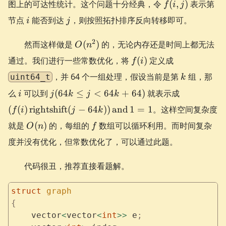
f(i,
图上的可达性统计。这个问题十分经典，令
(
,
)
表示第
f
i
j
j)
i
j
节点
能否到达
，则按照拓扑排序反向转移即可。
i
j
O(n^2)
2
然而这样做是
(
)
的，无论内存还是时间上都无法
O
n
f(i)
通过。我们进行一些常数优化，将
(
)
定义成
f
i
k
，并 64 个一组处理，假设当前是第
组，那
uint64_t
k
i
j
(f(i)
么
可以到
(
64
≤
<
64
+
64
)
就表示成
i
j
k
j
k
(64k
\operatorn
(
(
)
rightshift
(
−
64
))
and
1
=
1
。这样空间复杂度
f
i
j
k
\le j
(j - 64k))
O(n)
f
就是
(
)
的，每组的
<
数组可以循环利用。而时间复杂
\operator
O
n
f
64k
1
度并没有优化，但常数优化了，可以通过此题。
+
64)
代码很丑，推荐直接看题解。
struct
 graph
{
    vector
<
vector
<
int
>>
 e
;