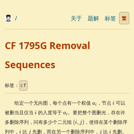
/
关于
题解
标签
繁
CF 1795G Removal
Sequences
标签：
cf
a_i
i
给定一个无向图，每个点有一个权值
，节点
可以
a
i
i
i
a_i
被删当且仅当
的入度等于
。要把整个图删光，存在许
i
a
i
(i,
多删除序列，问有多少个二元组
(
,
)
，使得在某个删除序
i
j
j)
i
j
j
i
列中，
比
先删，而在另一个删除序列中，
比
先删。
i
j
j
i