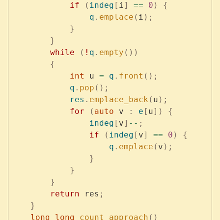
            if
 (
indeg
[
i
]
 ==
 0
)
 {
                q
.
emplace
(
i
);
            }
        }
        while
 (
!
q
.
empty
())
        {
            int
 u 
=
 q
.
front
();
            q
.
pop
();
            res
.
emplace_back
(
u
);
            for
 (
auto
 v 
:
 e
[
u
])
 {
                indeg
[
v
]
--
;
                if
 (
indeg
[
v
]
 ==
 0
)
 {
                    q
.
emplace
(
v
);
                }
            }
        }
        return
 res
;
    }
    long
 long
 count_approach
()