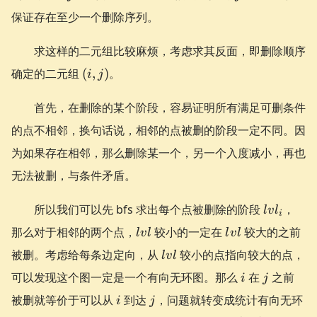
保证存在至少一个删除序列。
求这样的二元组比较麻烦，考虑求其反面，即删除顺序
(i,
确定的二元组
(
,
)
。
i
j
j)
首先，在删除的某个阶段，容易证明所有满足可删条件
的点不相邻，换句话说，相邻的点被删的阶段一定不同。因
为如果存在相邻，那么删除某一个，另一个入度减小，再也
无法被删，与条件矛盾。
lvl_i
所以我们可以先 bfs 求出每个点被删除的阶段
，
l
v
l
i
lvl
lvl
那么对于相邻的两个点，
较小的一定在
较大的之前
l
v
l
l
v
l
lvl
被删。考虑给每条边定向，从
较小的点指向较大的点，
l
v
l
i
j
可以发现这个图一定是一个有向无环图。那么
在
之前
i
j
i
j
被删就等价于可以从
到达
，问题就转变成统计有向无环
i
j