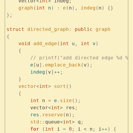
    vector
<
int
>
 indeg
;
    graph
(
int
 n
)
 :
 e
(
n
),
 indeg
(
n
)
 {}
};
struct
 directed_graph
:
 public
 graph
{
    void
 add_edge
(
int
 u
,
 int
 v
)
    {
        // printf("add directed edge %d %d
        e
[
u
].
emplace_back
(
v
);
        indeg
[
v
]
++
;
    }
    vector
<
int
>
 sort
()
    {
        int
 n 
=
 e
.
size
();
        vector
<
int
>
 res
;
        res
.
reserve
(
n
);
        std
::
queue
<
int
>
 q
;
        for
 (
int
 i 
=
 0
;
 i 
<
 n
;
 i
++
)
 {