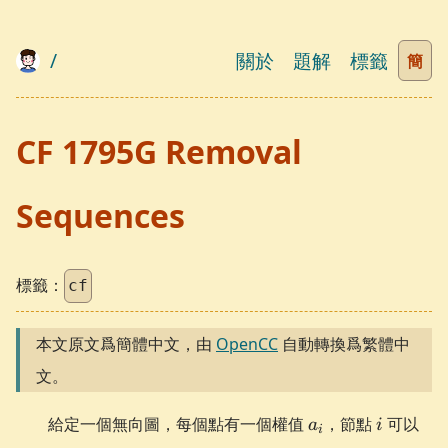
/
關於
題解
標籤
簡
CF 1795G Removal
Sequences
標籤：
cf
本文原文爲簡體中文，由
OpenCC
自動轉換爲繁體中
文。
a_i
i
給定一個無向圖，每個點有一個權值
，節點
可以
a
i
i