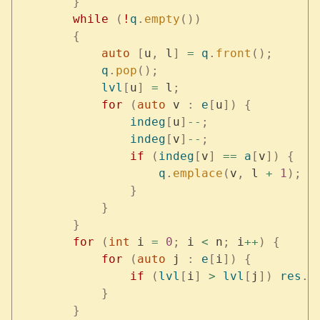
        }
        while
 (
!
q
.
empty
())
        {
            auto
 [
u
,
 l
]
 =
 q
.
front
();
            q
.
pop
();
            lvl
[
u
]
 =
 l
;
            for
 (
auto
 v 
:
 e
[
u
])
 {
                indeg
[
u
]
--
;
                indeg
[
v
]
--
;
                if
 (
indeg
[
v
]
 ==
 a
[
v
])
 {
                    q
.
emplace
(
v
,
 l 
+
 1
);
                }
            }
        }
        for
 (
int
 i 
=
 0
;
 i 
<
 n
;
 i
++
)
 {
            for
 (
auto
 j 
:
 e
[
i
])
 {
                if
 (
lvl
[
i
]
 >
 lvl
[
j
])
 res
.
a
            }
        }