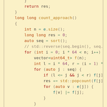
        }
        return
 res
;
    }
    long
 long
 count_approach
()
    {
        int
 n 
=
 e
.
size
();
        long
 long
 res 
=
 0
;
        auto
 seq 
=
 sort
();
        // std::reverse(seq.begin(), seq.e
        for
 (
int
 i 
=
 0
;
 i 
*
 64
 <
 n
;
 i
++
)
 {
            vector
<
uint64_t
>
 f
(
n
);
            int
 l 
=
 i 
*
 64
,
 r 
=
 (
i 
+
 1
)
 *
 
            for
 (
auto
 j 
:
 seq
)
 {
                if
 (
l 
<=
 j 
&&
 j 
<
 r
)
 f
[
j
]
 
                res 
+=
 std
::
popcount
(
f
[
j
])
                for
 (
auto
 v 
:
 e
[
j
])
 {
                    f
[
v
]
 |=
 f
[
j
];
                }
            }