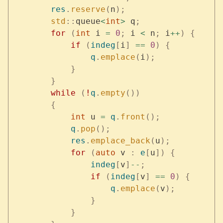
        res
.
reserve
(
n
);
        std
::
queue
<
int
>
 q
;
        for
 (
int
 i 
=
 0
;
 i 
<
 n
;
 i
++
)
 {
            if
 (
indeg
[
i
]
 ==
 0
)
 {
                q
.
emplace
(
i
);
            }
        }
        while
 (
!
q
.
empty
())
        {
            int
 u 
=
 q
.
front
();
            q
.
pop
();
            res
.
emplace_back
(
u
);
            for
 (
auto
 v 
:
 e
[
u
])
 {
                indeg
[
v
]
--
;
                if
 (
indeg
[
v
]
 ==
 0
)
 {
                    q
.
emplace
(
v
);
                }
            }