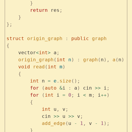
        }
        return
 res
;
    }
};
struct
 origin_graph
 :
 public
 graph
{
    vector
<
int
>
 a
;
    origin_graph
(
int
 n
)
 :
 graph
(
n
),
 a
(
n
)
 {
    void
 read
(
int
 m
)
    {
        int
 n 
=
 e
.
size
();
        for
 (
auto
 &
i 
:
 a
)
 cin 
>>
 i
;
        for
 (
int
 i 
=
 0
;
 i 
<
 m
;
 i
++
)
        {
            int
 u
,
 v
;
            cin 
>>
 u 
>>
 v
;
            add_edge
(
u 
-
 1
,
 v 
-
 1
);
        }