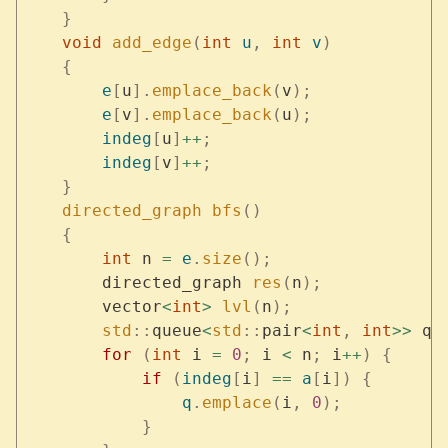
    }
    void
 add_edge
(
int
 u
,
 int
 v
)
    {
        e
[
u
].
emplace_back
(
v
);
        e
[
v
].
emplace_back
(
u
);
        indeg
[
u
]
++
;
        indeg
[
v
]
++
;
    }
    directed_graph
 bfs
()
    {
        int
 n 
=
 e
.
size
();
        directed_graph 
res
(
n
);
        vector
<
int
>
 lvl
(
n
);
        std
::
queue
<
std
::
pair
<
int
,
 int
>>
 q
;
        for
 (
int
 i 
=
 0
;
 i 
<
 n
;
 i
++
)
 {
            if
 (
indeg
[
i
]
 ==
 a
[
i
])
 {
                q
.
emplace
(
i
,
 0
);
            }