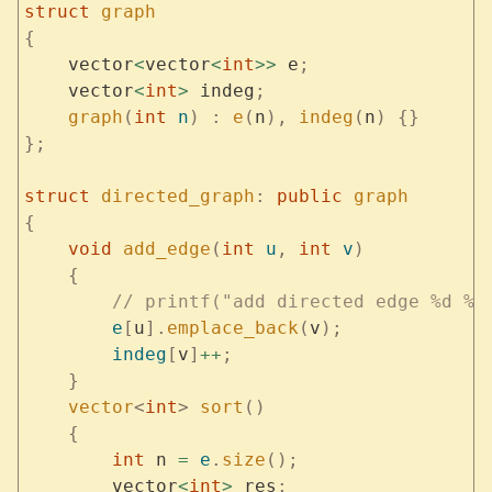
struct
 graph
{
    vector
<
vector
<
int
>>
 e
;
    vector
<
int
>
 indeg
;
    graph
(
int
 n
)
 :
 e
(
n
),
 indeg
(
n
)
 {}
};
struct
 directed_graph
:
 public
 graph
{
    void
 add_edge
(
int
 u
,
 int
 v
)
    {
        // printf("add directed edge %d %d
        e
[
u
].
emplace_back
(
v
);
        indeg
[
v
]
++
;
    }
    vector
<
int
>
 sort
()
    {
        int
 n 
=
 e
.
size
();
        vector
<
int
>
 res
;