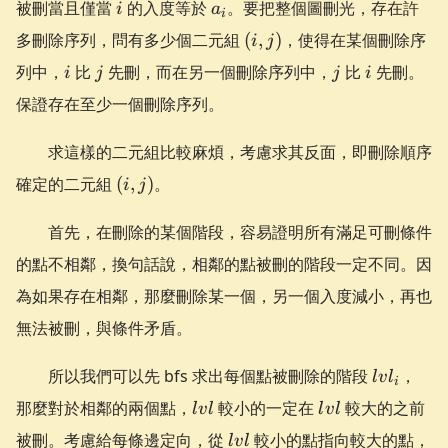
i
a_i
被刪當且僅當
的入度等於
。要把整個圖刪光，存在許
i
a
i
(i,
多刪除序列，問有多少個二元組
(
,
)
，使得在某個刪除序
i
j
j)
i
j
j
i
列中，
比
先刪，而在另一個刪除序列中，
比
先刪。
i
j
j
i
保證存在至少一個刪除序列。
求這樣的二元組比較麻煩，考慮求其反面，即刪除順序
(i,
確定的二元組
(
,
)
。
i
j
j)
首先，在刪除的某個階段，容易證明所有滿足可刪條件
的點不相鄰，換句話說，相鄰的點被刪的階段一定不同。因
為如果存在相鄰，那麼刪除某一個，另一個入度減小，再也
無法被刪，與條件矛盾。
lvl_i
所以我們可以先 bfs 求出每個點被刪除的階段
，
l
v
l
i
lvl
lvl
那麼對於相鄰的兩個點，
較小的一定在
較大的之前
l
v
l
l
v
l
lvl
被刪。考慮給每條邊定向，從
較小的點指向較大的點，
l
v
l