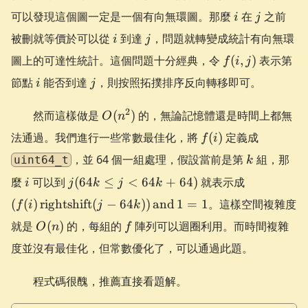
i
j
可以發現這個圖一定是一個有向無環圖。那麼
在
之前
i
j
i
j
被刪就等價於可以從
到達
，問題就轉變成統計有向無環
i
j
f(i,
圖上的可達性統計。這個問題十分經典，令
(
,
)
表示第
f
i
j
j)
i
j
節點
能否到達
，則按照拓撲排序反向轉移即可。
i
j
O(n^2)
2
然而這樣做是
(
)
的，無論記憶體還是時間上都無
O
n
f(i)
法通過。我們進行一些常數最佳化，將
(
)
定義成
f
i
k
，並 64 個一組處理，假設當前是第
組，那
uint64_t
k
i
j
(f(i)
麼
可以到
(
64
≤
<
64
+
64
)
就表示成
i
j
k
j
k
(64k
\operatorn
(
(
)
rightshift
(
−
64
))
and
1
=
1
。這樣空間複雜度
f
i
j
k
\le j
(j - 64k))
O(n)
f
就是
(
)
的，每組的
<
陣列可以迴圈利用。而時間複雜
\operator
O
n
f
64k
1
度並沒有最佳化，但常數優化了，可以通過此題。
+
64)
程式碼很醜，推薦直接看題解。