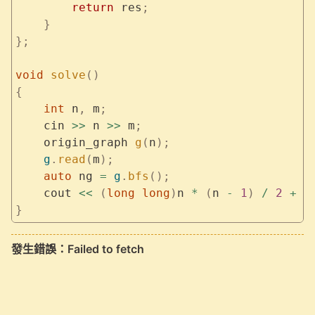
        return
 res
;
    }
};
void
 solve
()
{
    int
 n
,
 m
;
    cin 
>>
 n 
>>
 m
;
    origin_graph 
g
(
n
);
    g
.
read
(
m
);
    auto
 ng 
=
 g
.
bfs
();
    cout 
<<
 (
long
 long
)
n 
*
 (
n 
-
 1
)
 /
 2
 +
 n
}