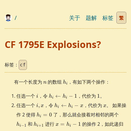
/
关于
题解
标签
繁
CF 1795E Explosions?
标签：
cf
n
h_i
有一个长度为
的数组
，有如下两个操作：
n
h
i
i
h_i
1
任选一个
，令
←
−
1
，代价为
1
。
i
h
h
i
i
\gets
i,
h_i
x
任选一个
,
，令
←
−
，代价为
。 如果操
i
x
h
h
x
x
h_i -
i
i
x
\gets
h_i
h_{i-
作 2 使得
=
1
0
了，那么就会接着对相邻的两个
h
h_i -
i
=
1}
h_{i+1}
x
和
进行
x
=
−
1
的操作 2，如此递归
h
h
x
h
−
1
+
1
0
i
i
i
=