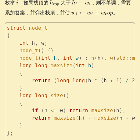
i
h_{top}
h_i
枚举
，如果栈顶的
大于
−
，则不单调，需要
i
h
h
w
t
o
p
i
i
-
w_i
累加答案，并弹出栈顶，并使
←
+
。
w
w
w
o
p
w_i
i
i
t
\gets
w_i +
struct
 node_t
w_top
{
    int
 h
,
 w
;
    node_t
()
 {}
    node_t
(
int
 h
,
 int
 w
)
 :
 h
(
h
),
 w
(
std
::
mi
    long
 long
 maxsize
(
int
 h
)
    {
        return
 (
long
 long
)
h 
*
 (
h 
+
 1
)
 /
 2
;
    }
    long
 long
 size
()
    {
        if
 (
h 
<=
 w
)
 return
 maxsize
(
h
);
        return
 maxsize
(
h
)
 -
 maxsize
(
h 
-
 w
)
    }
};