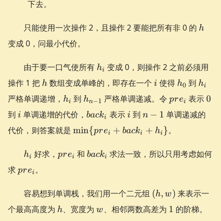
下去。
h_i
- 1
h
只能使用一次操作 2，且操作 2 要能把所有非 0 的
h
变成 0，问最小代价。
h_i
由于要一口气使所有
变成 0，则操作 2 之前必须用
h
i
h
i
h_0
h_i
操作 1 把
数组变成单峰的，即存在一个
使得
到
h
i
h
h
0
i
h_i
h_{n-
pre_i
0
严格单调递增，
到
严格单调递减。令
表示
0
h
h
p
r
e
−
1
i
n
i
1}
i
back_i
i
n-
到
单调递增的代价，
表示
到
−
1
单调递减的
i
ba
c
k
i
n
i
1
\min\
代价，则答案就是
min
{
+
+
}
。
p
r
e
ba
c
k
h
i
i
i
{pre_i
+
h_i
pre_i
back_i
好求，
和
求法一致，所以只用考虑如何
h
p
r
e
ba
c
k
i
i
i
back_i
pre_i
求
。
p
r
e
+
i
h_i\}
(h,
容易想到单调栈，我们用一个二元组
(
,
)
来表示一
h
w
w)
h
w
1
个最高高度为
、宽度为
、相邻两数高差为
1
的阶梯。
h
w