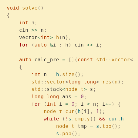
void
 solve
()
{
    int
 n
;
    cin 
>>
 n
;
    vector
<
int
>
 h
(
n
);
    for
 (
auto
 &
i 
:
 h
)
 cin 
>>
 i
;
    auto
 calc_pre 
=
 [](
const
 std
::
vector
<
i
    {
        int
 n 
=
 h
.
size
();
        std
::
vector
<
long
 long
>
 res
(
n
);
        std
::
stack
<
node_t
>
 s
;
        long
 long
 ans 
=
 0
;
        for
 (
int
 i 
=
 0
;
 i 
<
 n
;
 i
++
)
 {
            node_t
 cur
(
h
[
i
],
 1
);
            while
 (
!
s
.
empty
()
 &&
 cur
.
h
 -
 c
                node_t
 tmp 
=
 s
.
top
();
                s
.
pop
();