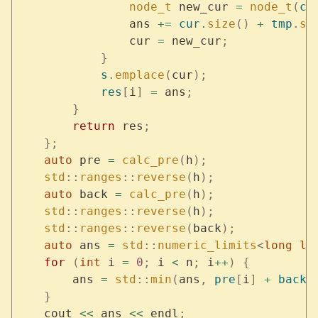
                node_t
 new_cur 
=
 node_t
(
cu
                ans 
+=
 cur
.
size
()
 +
 tmp
.
si
                cur 
=
 new_cur
;
            }
            s
.
emplace
(
cur
);
            res
[
i
]
 =
 ans
;
        }
        return
 res
;
    };
    auto
 pre 
=
 calc_pre
(
h
);
    std
::
ranges
::
reverse
(
h
);
    auto
 back 
=
 calc_pre
(
h
);
    std
::
ranges
::
reverse
(
h
);
    std
::
ranges
::
reverse
(
back
);
    auto
 ans 
=
 std
::
numeric_limits
<
long
 lo
    for
 (
int
 i 
=
 0
;
 i 
<
 n
;
 i
++
)
 {
        ans 
=
 std
::
min
(
ans
,
 pre
[
i
]
 +
 back
[
    }
    cout 
<<
 ans 
<<
 endl
;