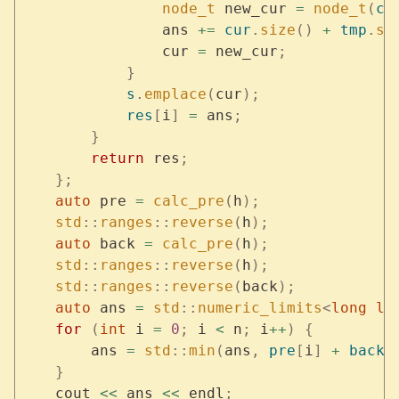
                node_t
 new_cur 
=
 node_t
(
cu
                ans 
+=
 cur
.
size
()
 +
 tmp
.
si
                cur 
=
 new_cur
;
            }
            s
.
emplace
(
cur
);
            res
[
i
]
 =
 ans
;
        }
        return
 res
;
    };
    auto
 pre 
=
 calc_pre
(
h
);
    std
::
ranges
::
reverse
(
h
);
    auto
 back 
=
 calc_pre
(
h
);
    std
::
ranges
::
reverse
(
h
);
    std
::
ranges
::
reverse
(
back
);
    auto
 ans 
=
 std
::
numeric_limits
<
long
 lo
    for
 (
int
 i 
=
 0
;
 i 
<
 n
;
 i
++
)
 {
        ans 
=
 std
::
min
(
ans
,
 pre
[
i
]
 +
 back
[
    }
    cout 
<<
 ans 
<<
 endl
;