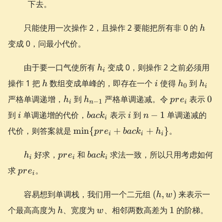
下去。
h_i
- 1
h
只能使用一次操作 2，且操作 2 要能把所有非 0 的
h
变成 0，问最小代价。
h_i
由于要一口气使所有
变成 0，则操作 2 之前必须用
h
i
h
i
h_0
h_i
操作 1 把
数组变成单峰的，即存在一个
使得
到
h
i
h
h
0
i
h_i
h_{n-
pre_i
0
严格单调递增，
到
严格单调递减。令
表示
0
h
h
p
r
e
−
1
i
n
i
1}
i
back_i
i
n-
到
单调递增的代价，
表示
到
−
1
单调递减的
i
ba
c
k
i
n
i
1
\min\
代价，则答案就是
min
{
+
+
}
。
p
r
e
ba
c
k
h
i
i
i
{pre_i
+
h_i
pre_i
back_i
好求，
和
求法一致，所以只用考虑如何
h
p
r
e
ba
c
k
i
i
i
back_i
pre_i
求
。
p
r
e
+
i
h_i\}
(h,
容易想到单调栈，我们用一个二元组
(
,
)
来表示一
h
w
w)
h
w
1
个最高高度为
、宽度为
、相邻两数高差为
1
的阶梯。
h
w