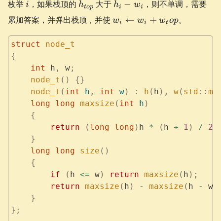
i
h_{top}
h_i
枚举
，如果栈顶的
大于
−
，则不单调，需要
i
h
h
w
t
o
p
i
i
-
w_i
累加答案，并弹出栈顶，并使
←
+
。
w
w
w
o
p
w_i
i
i
t
\gets
w_i +
struct
 node_t
w_top
{
    int
 h
,
 w
;
    node_t
()
 {}
    node_t
(
int
 h
,
 int
 w
)
 :
 h
(
h
),
 w
(
std
::
mi
    long
 long
 maxsize
(
int
 h
)
    {
        return
 (
long
 long
)
h 
*
 (
h 
+
 1
)
 /
 2
;
    }
    long
 long
 size
()
    {
        if
 (
h 
<=
 w
)
 return
 maxsize
(
h
);
        return
 maxsize
(
h
)
 -
 maxsize
(
h 
-
 w
)
    }
};