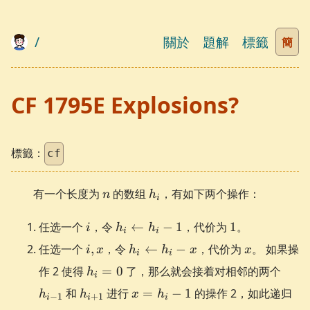
/
關於
題解
標籤
簡
CF 1795E Explosions?
標籤：
cf
n
h_i
有一个长度为
的数组
，有如下两个操作：
n
h
i
i
h_i
1
任选一个
，令
←
−
1
，代价为
1
。
i
h
h
i
i
\gets
i,
h_i
x
任选一个
,
，令
←
−
，代价为
。 如果操
i
x
h
h
x
x
h_i -
i
i
x
\gets
h_i
h_{i-
作 2 使得
=
1
0
了，那么就会接着对相邻的两个
h
h_i -
i
=
1}
h_{i+1}
x
和
进行
x
=
−
1
的操作 2，如此递归
h
h
x
h
−
1
+
1
0
i
i
i
=