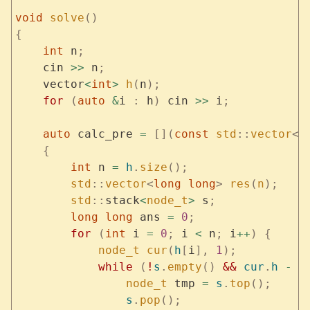
void
 solve
()
{
    int
 n
;
    cin 
>>
 n
;
    vector
<
int
>
 h
(
n
);
    for
 (
auto
 &
i 
:
 h
)
 cin 
>>
 i
;
    auto
 calc_pre 
=
 [](
const
 std
::
vector
<
i
    {
        int
 n 
=
 h
.
size
();
        std
::
vector
<
long
 long
>
 res
(
n
);
        std
::
stack
<
node_t
>
 s
;
        long
 long
 ans 
=
 0
;
        for
 (
int
 i 
=
 0
;
 i 
<
 n
;
 i
++
)
 {
            node_t
 cur
(
h
[
i
],
 1
);
            while
 (
!
s
.
empty
()
 &&
 cur
.
h
 -
 c
                node_t
 tmp 
=
 s
.
top
();
                s
.
pop
();