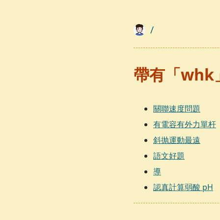
/
帶有「wh
關聯速度問題
有電容有外力單杆
斜抛運動最遠
語文好題
導
認真計算弱酸 pH