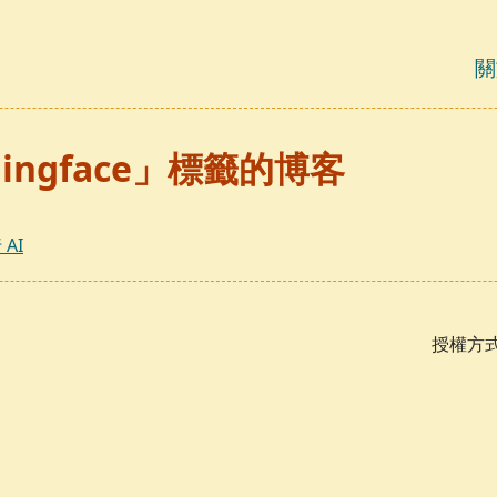
關
ingface」標籤的博客
 AI
授權方