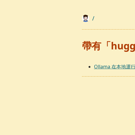
/
帶有「hugg
Ollama 在本地運行