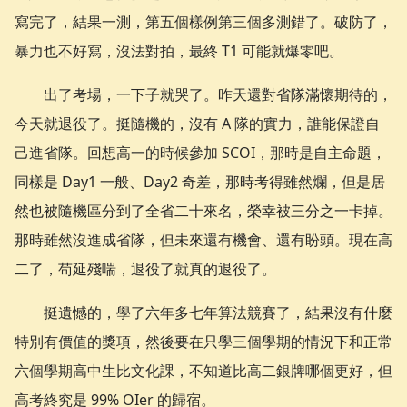
寫完了，結果一測，第五個樣例第三個多測錯了。破防了，
暴力也不好寫，沒法對拍，最終 T1 可能就爆零吧。
出了考場，一下子就哭了。昨天還對省隊滿懷期待的，
今天就退役了。挺隨機的，沒有 A 隊的實力，誰能保證自
己進省隊。回想高一的時候參加 SCOI，那時是自主命題，
同樣是 Day1 一般、Day2 奇差，那時考得雖然爛，但是居
然也被隨機區分到了全省二十來名，榮幸被三分之一卡掉。
那時雖然沒進成省隊，但未來還有機會、還有盼頭。現在高
二了，苟延殘喘，退役了就真的退役了。
挺遺憾的，學了六年多七年算法競賽了，結果沒有什麼
特別有價值的獎項，然後要在只學三個學期的情況下和正常
六個學期高中生比文化課，不知道比高二銀牌哪個更好，但
高考終究是 99% OIer 的歸宿。