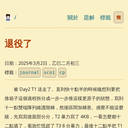
/
關於
題解
標籤
簡
退役了
日期：
2025年3月2日，乙巳二月初三
標籤：
journal
scoi
cp
被 Day2 T1 送走了。直到快十點半的時候纔想到要把
推箱子這個過程拆分成一步一步推這樣更原子的狀態，寫到
十一點雙端隊列維護階梯，然後區間加梯形。感覺不能這麼
賭，先寫寫後面部分分，T2 暴力寫了 4KB，一看怎麼都十
二點過了，着急忙慌趕了 T3 8 分暴力，最後十二點半把 T1