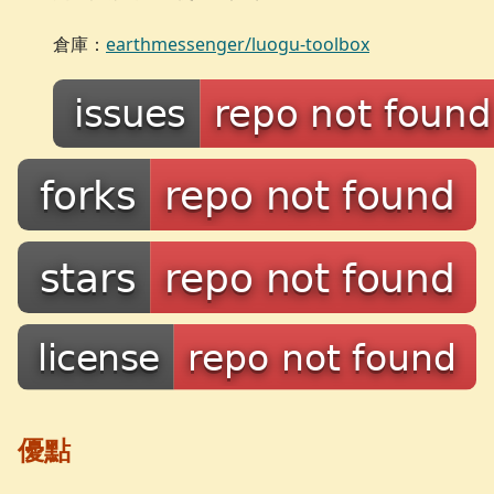
倉庫：
earthmessenger/luogu-toolbox
優點