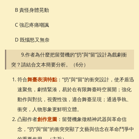
B 責怪身體晃動
C 強忍疼痛嘲諷
D 既惱怒又無奈
9.作者為什麼把留聲機的“扔”與“留”設計為戲劇衝
突？請結合文本簡要分析。（6分）
符合
舞臺表演特點
：“扔”與“留”的衝突設計，使矛盾迅
速聚焦，劇情緊湊，易於在有限舞臺時空展開；強化
動作與對抗，視覺性強，適合舞臺呈現；通過爭執、
衝突，人物形象更鮮明立體。
凸顯作者
創作意圖
：留聲機象徵精神武器與革命信
念，“扔”與“留”的衝突突顯了文藝與信念在革命鬥爭中
的重要作用。（主旨）