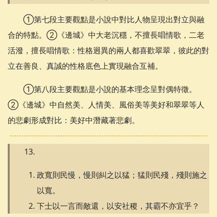
①第七段主要觀點是小說中對比人物呈現出對立與融
合的特點。②《邊城》中大老沉穩，不擅長唱情歌，二老
活潑，擅長唱情歌：性格迥異的兩人都喜歡翠翠，彼此的對
立在善良、真誠的性格底色上實現融合互補。
①第八段主要觀點是小說的基本理念呈對偶特徵。
②《邊城》中自然美、人情美、風俗美等美好和翠翠等人
的悲劇形成對比：美好中潛藏著悲劇。
政寬則民慢，慢則糾之以猛；猛則民殘，殘則施之
以寬。
下士以一言而敵還，以安社稷，其霸不亦宜乎？