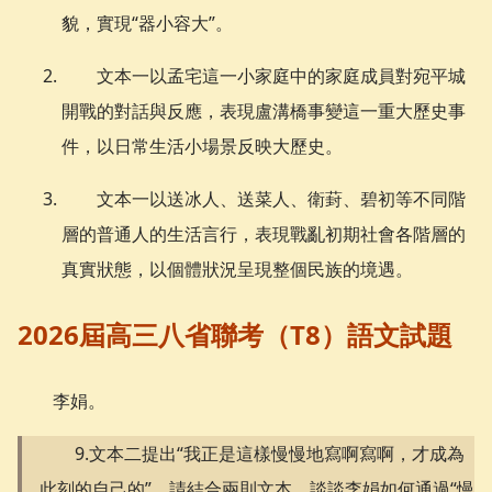
貌，實現“器小容大”。
文本一以孟宅這一小家庭中的家庭成員對宛平城
開戰的對話與反應，表現盧溝橋事變這一重大歷史事
件，以日常生活小場景反映大歷史。
文本一以送冰人、送菜人、衛葑、碧初等不同階
層的普通人的生活言行，表現戰亂初期社會各階層的
真實狀態，以個體狀況呈現整個民族的境遇。
2026屆高三八省聯考（T8）語文試題
李娟。
9.文本二提出“我正是這樣慢慢地寫啊寫啊，才成為
此刻的自己的”，請結合兩則文本，談談李娟如何通過“慢