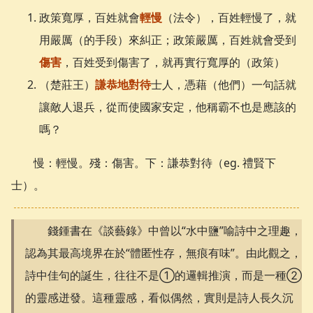
政策寬厚，百姓就會
輕慢
（法令），百姓輕慢了，就
用嚴厲（的手段）來糾正；政策嚴厲，百姓就會受到
傷害
，百姓受到傷害了，就再實行寬厚的（政策）
（楚莊王）
謙恭地對待
士人，憑藉（他們）一句話就
讓敵人退兵，從而使國家安定，他稱霸不也是應該的
嗎？
慢：輕慢。殘：傷害。下：謙恭對待（eg. 禮賢下
士）。
錢鍾書在《談藝錄》中曾以“水中鹽”喻詩中之理趣，
認為其最高境界在於“體匿性存，無痕有味”。由此觀之，
詩中佳句的誕生，往往不是①的邏輯推演，而是一種②
的靈感迸發。這種靈感，看似偶然，實則是詩人長久沉