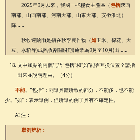
2025年9月以來，我國一些糧食主產區（
包括
陝西
南部、山西南部、河南大部、山東大部、安徽淮北）
降……
秋收連陰雨是指在秋季農作物（
如
玉米、棉花、大
豆、水稻等)成熟收割關鍵期(通常為9月至10月)出……
文中加點的兩個詞語“包括”和“如”能否互換位置？請指
出來並說明理由。（4分）
不能
。“包括”：列舉具體所致的部分，不能多，也不能
少。“如”：表示舉例，但所舉的例子具有不確定性。
AI 注：
舉例辨析：