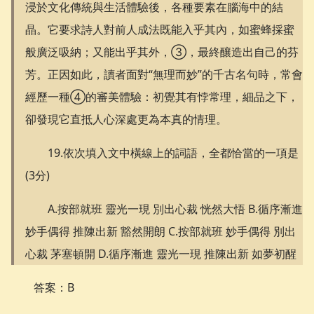
浸於文化傳統與生活體驗後，各種要素在腦海中的結
晶。它要求詩人對前人成法既能入乎其內，如蜜蜂採蜜
般廣泛吸納；又能出乎其外，③，最終釀造出自己的芬
芳。正因如此，讀者面對“無理而妙”的千古名句時，常會
經歷一種④的審美體驗：初覺其有悖常理，細品之下，
卻發現它直抵人心深處更為本真的情理。
19.依次填入文中橫線上的詞語，全都恰當的一項是
(3分)
A.按部就班 靈光一現 別出心裁 恍然大悟 B.循序漸進
妙手偶得 推陳出新 豁然開朗 C.按部就班 妙手偶得 別出
心裁 茅塞頓開 D.循序漸進 靈光一現 推陳出新 如夢初醒
答案：B