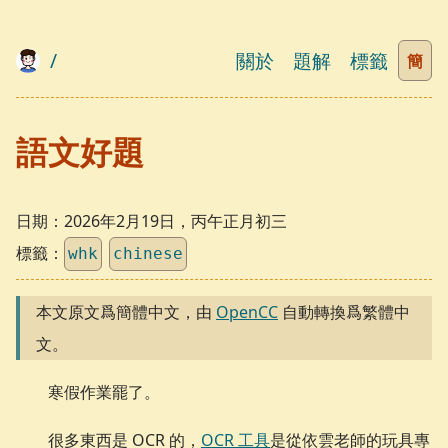
/
關於
題解
標籤
簡
語文好題
日期：
2026年2月19日，丙午正月初三
標籤：
whk
chinese
本文原文爲簡體中文，由
OpenCC
自動轉換爲繁體中
文。
寒假作業罷了。
很多東西是 OCR 的，
OCR 工具
是從依雲老師的玩具專