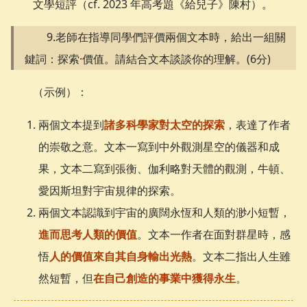
文學短評（cf. 2023 年高考題《給兒子》陳村）。
9.老師在指導同學們評價兩個文本時，給出一組關
鍵詞：探索·價值。請結合文本談談你的理解。(6分)
（示例）：
兩個文本提到
諸多科學家對太空的探索
，表達了作者
的崇敬之意。文本一寫到中外觀測星空的儀器和成
果，文本二寫到張衡、伽利略對天體的觀測，牛頓、
愛因斯坦對宇宙規律的探索。
兩個文本認識到宇宙的廣闊永恆和人類的渺小短暫，
進而思考人類的價值
。文本一作者在面對群星時，感
悟
人的價值來自其自身輸出光熱
。文本二指出人生雖
然短暫，但
在自己創造的事業中獲得永生
。