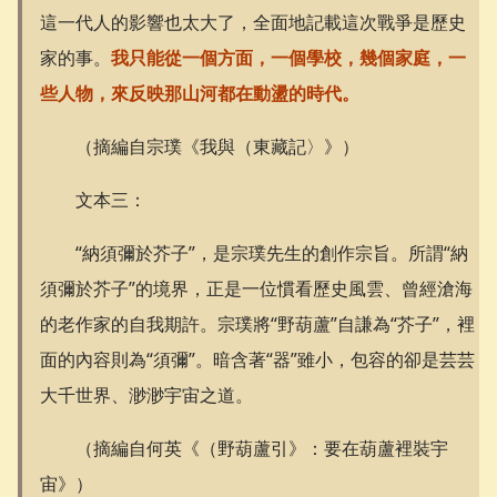
這一代人的影響也太大了，全面地記載這次戰爭是歷史
家的事。
我只能從一個方面，一個學校，幾個家庭，一
些人物，來反映那山河都在動盪的時代。
（摘編自宗璞《我與（東藏記〉》）
文本三：
“納須彌於芥子”，是宗璞先生的創作宗旨。所謂“納
須彌於芥子”的境界，正是一位慣看歷史風雲、曾經滄海
的老作家的自我期許。宗璞將“野葫蘆”自謙為“芥子”，裡
面的內容則為“須彌”。暗含著“器”雖小，包容的卻是芸芸
大千世界、渺渺宇宙之道。
（摘編自何英《（野葫蘆引》：要在葫蘆裡裝宇
宙》）