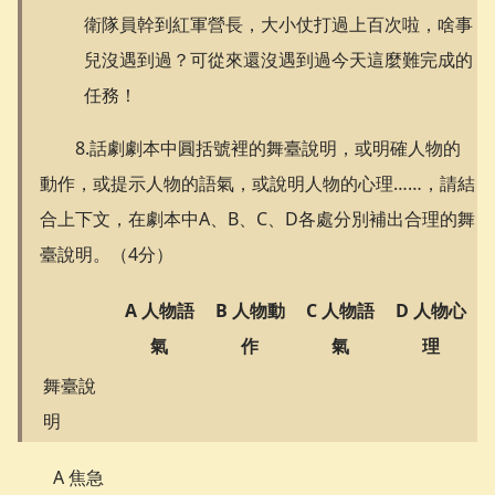
衛隊員幹到紅軍營長，大小仗打過上百次啦，啥事
兒沒遇到過？可從來還沒遇到過今天這麼難完成的
任務！
8.話劇劇本中圓括號裡的舞臺說明，或明確人物的
動作，或提示人物的語氣，或說明人物的心理……，請結
合上下文，在劇本中A、B、C、D各處分別補出合理的舞
臺說明。（4分）
A 人物語
B 人物動
C 人物語
D 人物心
氣
作
氣
理
舞臺說
明
A 焦急