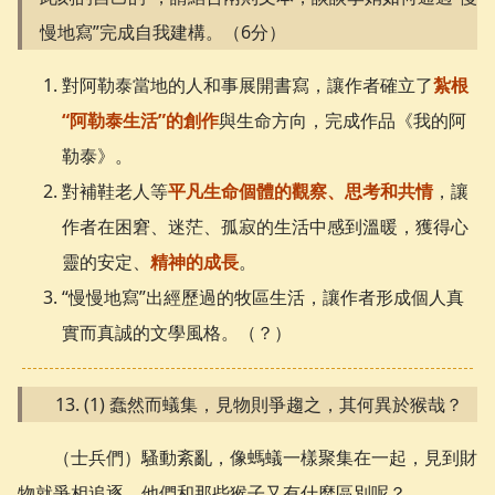
慢地寫”完成自我建構。（6分）
對阿勒泰當地的人和事展開書寫，讓作者確立了
紮根
“阿勒泰生活”的創作
與生命方向，完成作品《我的阿
勒泰》。
對補鞋老人等
平凡生命個體的觀察、思考和共情
，讓
作者在困窘、迷茫、孤寂的生活中感到溫暖，獲得心
靈的安定、
精神的成長
。
“慢慢地寫”出經歷過的牧區生活，讓作者形成個人真
實而真誠的文學風格。（？）
(1) 蠢然而蟻集，見物則爭趨之，其何異於猴哉？
（士兵們）騷動紊亂，像螞蟻一樣聚集在一起，見到財
物就爭相追逐，他們和那些猴子又有什麼區別呢？