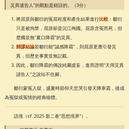
災異遺告人”的觀點是錯誤的。（3分）
將屈原與鄒衍的冤屈程度和產生結果進行
比較
：鄒衍
只是被拘禁，屈原卻是沉江殉國。屈原含冤而死，但
楚國並無“夏口降霜”的災異。
歸謬結論
若鄒衍能“誠感降霜”，則屈原更應引發災
異，但歷史事實並無記載。
因此，鄒衍降霜的傳說純屬虛妄，進而證明“天用災異
譴告人”之說站不住腳。
鄒衍蒙冤入獄，盛夏時節仰天悲哭引發天降寒霜，後成
為冤獄或冤情的經典喻體。
語境（cf. 2025 新二卷“思想境界”）。