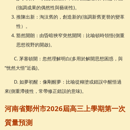
(強調成果的偶然性與藝術性)。
推陳出新：淘汰舊的，創造新的(強調新舊更替的變革
性）。
豁然開朗：由昏暗狹窄突然開闊：比喻頓時領悟(側重
思想視野的開啟)。
C. 茅塞頓開：忽然理解明白(多用於解開思想困惑，與
“恍然大悟”近義)。
D. 如夢初醒：像剛醒夢：比喻從糊塗或錯誤中醒悟過
來(側重滯後性，常帶修正錯誤的意味)。
河南省鄭州市2026屆高三上學期第一次
質量預測