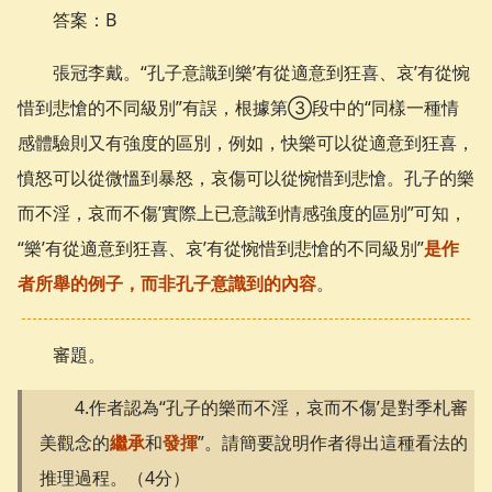
答案：B
張冠李戴。“孔子意識到樂’有從適意到狂喜、哀’有從惋
惜到悲愴的不同級別”有誤，根據第③段中的“同樣一種情
感體驗則又有強度的區別，例如，快樂可以從適意到狂喜，
憤怒可以從微慍到暴怒，哀傷可以從惋惜到悲愴。孔子的樂
而不淫，哀而不傷’實際上已意識到情感強度的區別”可知，
“樂’有從適意到狂喜、哀’有從惋惜到悲愴的不同級別”
是作
者所舉的例子，而非孔子意識到的內容
。
審題。
4.作者認為“孔子的樂而不淫，哀而不傷’是對季札審
美觀念的
繼承
和
發揮
”。請簡要說明作者得出這種看法的
推理過程。（4分）