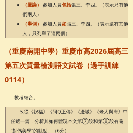
（嚴謹）
參加人員
包括
張三、李四。（表示只有他
們兩人）
（舉例）
參加人員
如
張三、李四。（表示還有其他
人，只列舉了這兩個）
（重慶南開中學）重慶市高2026屆高三
第五次質量檢測語文試卷（過手訓練
0114）
教考結合。
5.從《祝福》《阿Q正傳》《邊城》《老人與海》中
任選一篇，分析其如何體現本文第⑦段和第⑧段有關
“對偶美學”的觀點。（6分）