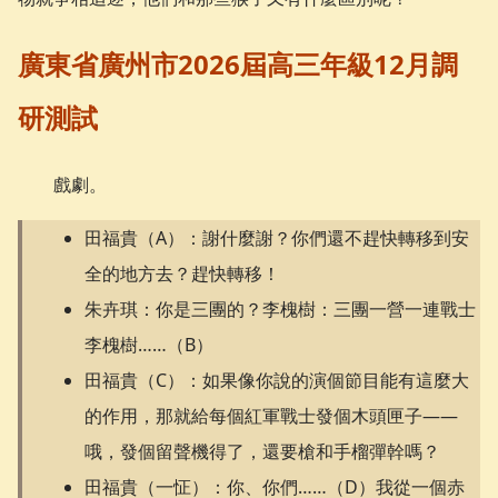
廣東省廣州市2026屆高三年級12月調
研測試
戲劇。
田福貴（A）：謝什麼謝？你們還不趕快轉移到安
全的地方去？趕快轉移！
朱卉琪：你是三團的？李槐樹：三團一營一連戰士
李槐樹……（B）
田福貴（C）：如果像你說的演個節目能有這麼大
的作用，那就給每個紅軍戰士發個木頭匣子——
哦，發個留聲機得了，還要槍和手榴彈幹嗎？
田福貴（一怔）：你、你們……（D）我從一個赤