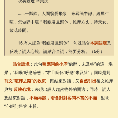
祝英臺近 辛棄疾
……一瓢飲。人問翁愛飛泉，來尋箇中靜。繞屋生
喧，怎做靜中境？我眠君且歸休，維摩方丈，待天女、
散花時問。
16.有人認為“我眠君且歸休”一句既貼合
本詞語境
又
反映了詞人心境。請結合全詞，簡要分析。（6分）
貼合語境
：此句
照應詞前小序
“餘醉，未及答”的這一場
景，“我眠”呼應醉態，“君且歸休”呼應“未及答”；同時是對
前文“喧靜之辯”的收束
，既結束對話，又
自然引出
後文維摩
典故
反映心境
：表現出詞人超然物外的閒適；同時，詞人
想結束對話，
不願再談，暗含對對客問不當的不滿
，點明
“心靜則靜”的主旨。