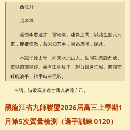
西江月
張孝祥
蘄體李君達才，當靖康、建炎之間，以諸生起兵河
東，屢摧強敵，蓋未知其事，重為感嘆，賦此。
不識平原太守，向來水北山人。世間功業謾虧成。
華髮蕭蕭滿鏡。幸有田園故里，聊分風月江城。西湖西
畔晚波平。袖手時來照影。
主語。詩歌寫李達才藉以表達自己。
黑龍江省九師聯盟2026屆高三上學期1
月第5次質量檢測（過手訓練 0120）