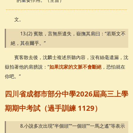
文。
13.(2) 賓散，言無所遺失，嶽撫其肩曰：“若斯文不
絕，其在爾乎。”
賓客散去後，沈麟士複述所聽內容，沒有絲毫遺漏，沈
嶽拍著他的肩膀說：“
如果沈家的文脈不會斷絕
，恐怕就在
你吧。”
四川省成都市部分中學2026屆高三上學
期期中考試（過手訓練 1129）
8.小說多次出現”半個頭”“一個頭”“一馬之遙”等表示