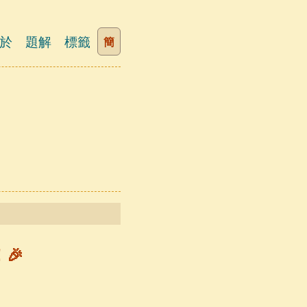
於
題解
標籤
簡
🎉