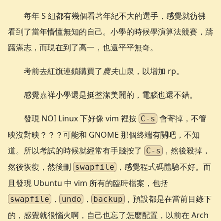
每年 S 組都有幾個看著年紀不大的選手，感覺就彷彿
看到了當年懵懂無知的自己。小學的時候學演算法競賽，躊
躇滿志，而現在到了高一，也還平平無奇。
考前去紅旗連鎖購買了
農夫
山泉，以增加 rp。
感覺嘉祥小學還是挺整潔美麗的，電腦也還不錯。
發現 NOI Linux 下好像 vim 裡按
會寄掉，不管
C-s
映沒對映？？？可能和 GNOME 那個終端有關吧，不知
道。所以考試的時候就經常有手賤按了
，然後殺掉，
C-s
然後恢復，然後刪
，感覺程式碼體驗不好。而
swapfile
且發現 Ubuntu 中 vim 所有的臨時檔案，包括
，
，
，預設都是在當前目錄下
swapfile
undo
backup
的，感覺就很惱火啊，自己也忘了怎麼配置，以前在 Arch