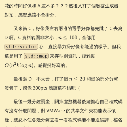
花的時間好像和 A 差不多？？？然後又打了個數據生成器
對拍，感覺應該不會掛分。
又來衝 C，好像我左右兩邊的選手好像都先跳了 C 去寫
n
D 啊。C 資料範圍非常小，
≤
100
，全部用
n
\le
存，直接暴力掃好像都能過的樣子。但我
std::vector
100
O(n^2k\log
還是用了
來存型別資訊，複雜度
std::map
n)
2
(
lo
g
)
。感覺挺好寫的。
O
n
k
n
n
最後寫 D，不太會，打了個
≤
20
和鏈的部分分就
n
\le
沒管了，感覺 300pts 應該還不錯吧（
20
最後十幾分鍾罰坐，關掉虛擬機器後總擔心自己程式碼
有沒有什麼問題，對 VMWare 的共享文件夾功能表示懷
疑，總忍不住各幾分鐘去看一看程式碼能不能過編譯，檔名