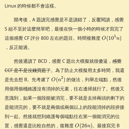
Linux 的時候都不會這樣。
開考後，A 題讀完感覺是不是讀錯了，反覆閱讀，感覺
S 組不至於這麼簡單吧，最後在快一個小時的時候才寫完了
O(10^5n)
5
這個感覺 CF 評分 800 左右的題目。時間複雜度
(
1
0
)
O
n
，反正能過。
然後通讀了 BCD，感覺 C 題出大模擬就很傻逼，
感覺
CCF 是不是沒錢買題了
。為了防止大模擬用太多時間，我還
O(n^2)
2
是先去想 B。先考慮了
(
)
的做法，列舉左端點，然後
O
n
用個用個棧維護沒有消掉的元素，往右邊掃就行了。然後又
意識到，如果一個段能被消完，要不就是去掉兩頭的剩下的
是能消完的，要不就是兩個或兩個以上的段能消掉的段拼接
到一起。然後就想到維護每個端點往右第一個能消完的位
O(26n)
置，感覺還是比較自然的，復雜度
(
26
)
。最後寫完 B
O
n