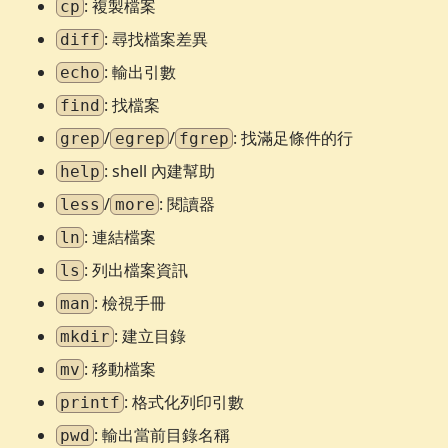
: 複製檔案
cp
: 尋找檔案差異
diff
: 輸出引數
echo
: 找檔案
find
/
/
: 找滿足條件的行
grep
egrep
fgrep
: shell 內建幫助
help
/
: 閱讀器
less
more
: 連結檔案
ln
: 列出檔案資訊
ls
: 檢視手冊
man
: 建立目錄
mkdir
: 移動檔案
mv
: 格式化列印引數
printf
: 輸出當前目錄名稱
pwd