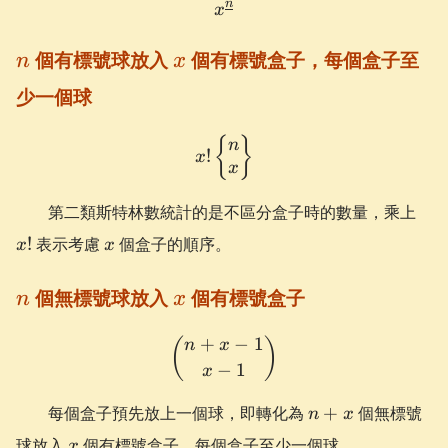
n
x^{\underline n}
x
n
x
個有標號球放入
個有標號盒子，每個盒子至
n
x
少一個球
x! \begin{Bmatrix} n \\ 
{
}
n
!
x
x
x!
第二類斯特林數統計的是不區分盒子時的數量，乘上
x
!
表示考慮
個盒子的順序。
x
x
n
x
個無標號球放入
個有標號盒子
n
x
+
−
1
\binom{n+x-1}{x-1}
(
)
n
x
−
1
x
n+x
每個盒子預先放上一個球，即轉化為
+
個無標號
n
x
x
球放入
個有標號盒子，每個盒子至少一個球。
x