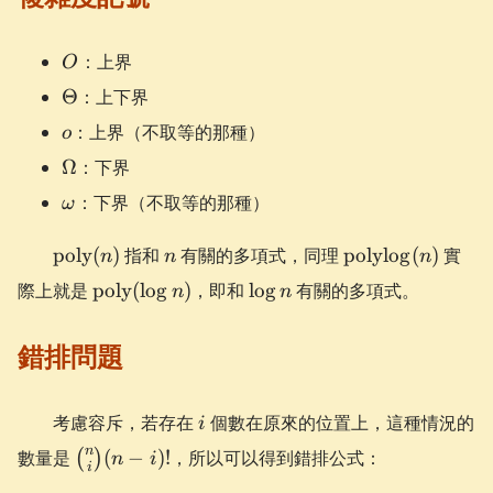
O
：上界
O
\Theta
Θ
：上下界
o
：上界（不取等的那種）
o
\Omega
Ω
：下界
\omega
：下界（不取等的那種）
ω
\mathrm{poly}
n
\mathrm{polyl
poly
(
)
指和
有關的多項式，同理
polylog
(
)
實
n
n
n
(n)
(n)
\mathrm{poly}
\log
際上就是
poly
(
lo
g
)
，即和
lo
g
有關的多項式。
n
n
(\log n)
n
錯排問題
i
考慮容斥，若存在
個數在原來的位置上，這種情況的
i
\binom{n}
n
數量是
(
−
)!
，所以可以得到錯排公式：
(
)
n
i
i
{i}(n-i)!