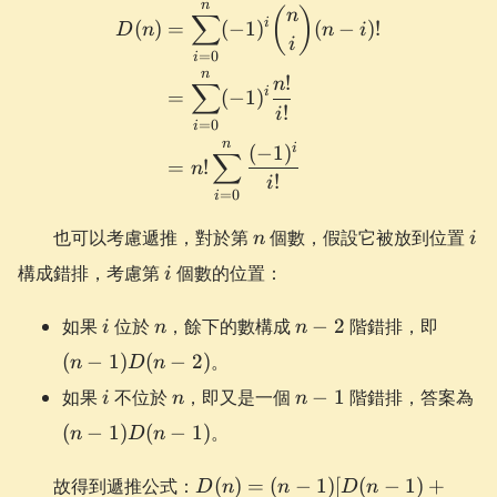
n
\begin{aligned} D(n) &= 
(
)
n
∑
i
(
)
=
(
−
1
)
(
−
)!
D
n
n
i
i
=
0
i
n
!
n
∑
i
=
(
−
1
)
!
i
=
0
i
n
i
(
−
1
)
∑
=
!
n
!
i
=
0
i
n
i
也可以考慮遞推，對於第
個數，假設它被放到位置
n
i
i
構成錯排，考慮第
個數的位置：
i
i
n
n-
(n-
如果
位於
，餘下的數構成
−
2
階錯排，即
i
n
n
2
1)D(n
(
−
1
)
(
−
2
)
。
n
D
n
2)
i
n
n-
(n
如果
不位於
，即又是一個
−
1
階錯排，答案為
i
n
n
1
1)
(
−
1
)
(
−
1
)
。
n
D
n
1)
D(n)=
故得到遞推公式：
(
)
=
(
−
1
)
[
(
−
1
)
+
D
n
n
D
n