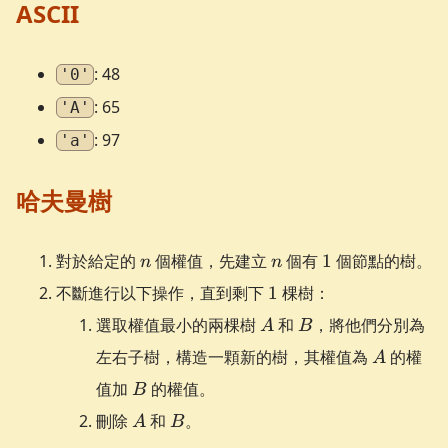
ASCII
: 48
'0'
: 65
'A'
: 97
'a'
哈夫曼樹
n
n
1
對於給定的
個權值，先建立
個有
1
個節點的樹。
n
n
1
不斷進行以下操作，直到剩下
1
棵樹：
A
B
選取權值最小的兩棵樹
和
，將他們分別為
A
B
A
左右子樹，構造一顆新的樹，其權值為
的權
A
B
值加
的權值。
B
A
B
刪除
和
。
A
B