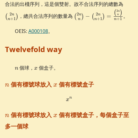
\bin
合法的出棧序列，這是個雙射。故不合法序列的總數為
{n+1
\binom{2n}{n} -
2
(
)
n
2
2
2
n
n
n
，總共合法序列的數量為
−
=
。
n
(
)
(
)
(
)
\binom{2n}{n+1}
+
1
+
1
+
1
n
n
n
n
=\frac{\binom{2n}
OEIS:
A000108
。
{n}}{n+1}
Twelvefold way
n
x
個球，
個盒子。
n
x
n
x
個有標號球放入
個有標號盒子
n
x
n
x^{n}
x
n
x
個有標號球放入
個有標號盒子，每個盒子至
n
x
多一個球