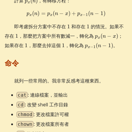
計算
(
)
，有轉移方程：
p
n
x
(n)
(
)
=
(
−
p_{x}(n) = p_{x}(n-x) + 
)
+
(
−
1
)
p
n
p
n
x
p
n
−
1
x
x
x
1
1
即考慮拆分方案中不存在
1
和存在
1
的情況。如果不
1
p_{x}
存在
1
，那麼把方案中所有數減一，轉化為
(
−
)
；
p
n
x
x
(n-x)
1
1
p_{x-
如果存在
1
，那麼去掉這個
1
，轉化為
(
−
1
)
。
p
n
−
1
x
1}
(n-1)
命令
就列一些常用的。我非常反感考這種東西。
: 連線檔案，並輸出
cat
: 改變 shell 工作目錄
cd
: 更改檔案許可權
chmod
: 更改檔案所有者
chown