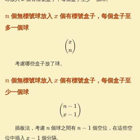
n
x
個無標號球放入
個有標號盒子，每個盒子至
n
x
多一個球
\binom{x}{n}
(
)
x
n
考慮哪些盒子放了球。
n
x
個無標號球放入
個有標號盒子，每個盒子至
n
x
少一個球
−
1
\binom{n-1}{x-1}
(
)
n
−
1
x
n
n-
插板法，考慮
個球之間有
−
1
個空位，在這些空
n
n
1
x-
位中插入
−
1
個分隔。
x