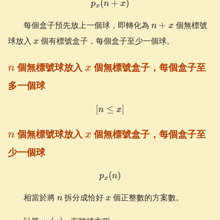
(
p_{x}(n+x)
+
)
p
n
x
x
n+x
每個盒子預先放上一個球，即轉化為
+
個無標號
n
x
x
球放入
個有標號盒子，每個盒子至少一個球。
x
n
x
個無標號球放入
個無標號盒子，每個盒子至
n
x
多一個球
[
≤
[n \le x]
]
n
x
n
x
個無標號球放入
個無標號盒子，每個盒子至
n
x
少一個球
(
p_{x}(n)
)
p
n
x
n
x
相當於將
拆分成恰好
個正整數的方案數。
n
x
p_{x}