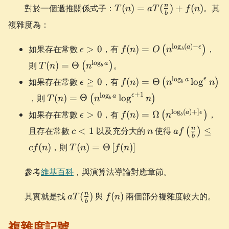
T(n) =
n
對於一個遞推關係式子：
(
)
=
(
)
+
(
)
。其
T
n
a
T
f
n
b
aT(\frac{n}
複雜度為：
{b}) + f(n)
\epsilon
f(n) =
l
o
g
(
)
−
a
ϵ
如果存在常數
>
0
，有
(
)
=
，
(
)
ϵ
f
n
O
n
b
> 0
O\left(n^{\log_{b}
T(n) =
l
o
g
a
則
(
)
=
Θ
。
(
)
T
n
n
b
(a) - \epsilon}
\Theta\left(n^{\log_{b}a}\right)
\epsilon
f(n) =
l
o
g
ϵ
a
如果存在常數
≥
0
，有
\right)
(
)
=
Θ
lo
g
(
)
ϵ
f
n
n
n
b
\ge 0
\Theta\left(n^{\log_{b}
T(n) =
+
1
l
o
g
ϵ
a
，則
(
)
=
Θ
lo
g
(
)
T
n
n
n
b
\log^{\epsilon}n\right)
\Theta\left(n^{\log_{b}a}
\epsilon
f(n) =
l
o
g
(
)
+
]
a
ϵ
如果存在常數
>
0
，有
(
)
=
Ω
，
(
)
ϵ
f
n
n
b
\log^{\epsilon+1}n\right)
> 0
\Omega\left(n^{\log_{b
c
n
af\left(\frac
n
且存在常數
<
1
以及充分大的
使得
≤
(
)
c
n
a
f
(a)+]\epsilon} \right)
b
<
{b} \right) \
T(n) =
(
)
，則
(
)
=
Θ
[
(
)
]
c
f
n
T
n
f
n
1
cf(n)
\Theta\left[f(n)\right]
參考
維基百科
，與演算法導論對應章節。
aT(\frac{n}
f(n)
n
其實就是找
(
)
與
(
)
兩個部分複雜度較大的。
a
T
f
n
b
{b})
複雜度記號