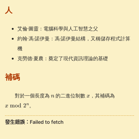
人
艾倫·圖靈：電腦科學與人工智慧之父
約翰·馮·諾伊曼：馮·諾伊曼結構，又稱儲存程式計算
機
克勞德·夏農：奠定了現代資訊理論的基礎
補碼
n
x
x
對於一個長度為
的二進位制數
，其補碼為
n
x
\bmod
n
mod
2
。
x
2^n