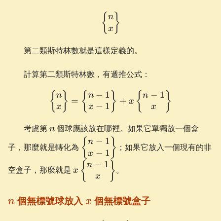
\begin{Bmatrix} n \\ x \
{
}
n
x
第二類斯特林數就是這樣定義的。
計算第二類斯特林數，有遞推公式：
−
1
−
1
\begin{Bmatrix} n \\ x \
{
}
{
}
{
}
n
n
n
=
+
x
−
1
x
x
x
n
考慮第
個球應該放在哪裡。如果它單獨放一個盒
n
−
1
\begin{Bmatrix}
{
}
n
子，那麼就是轉化為
；如果它放入一個現有的非
−
1
n-1 \\ x-
x
−
1
1\end{Bmatrix}
x\begin{Bmatrix}
{
}
n
空盒子，那麼就是
。
x
n-1 \\ x
x
\end{Bmatrix}
n
x
個無標號球放入
個無標號盒子
n
x