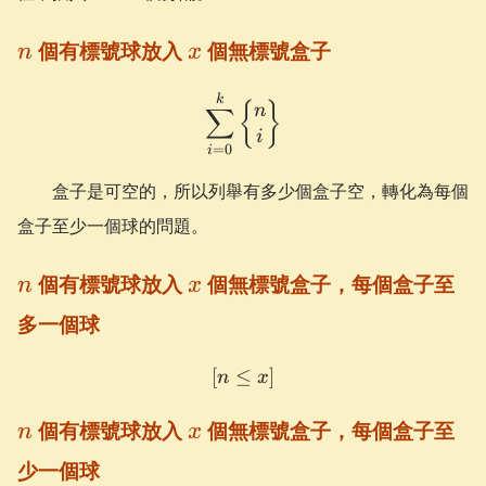
1
n
x
個有標號球放入
個無標號盒子
n
x
\sum_{i=0}^{k} \begin{Bm
k
{
}
∑
n
i
=
0
i
盒子是可空的，所以列舉有多少個盒子空，轉化為每個
盒子至少一個球的問題。
n
x
個有標號球放入
個無標號盒子，每個盒子至
n
x
多一個球
[
≤
[n \le x]
]
n
x
n
x
個有標號球放入
個無標號盒子，每個盒子至
n
x
少一個球