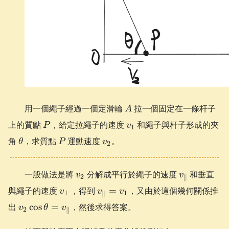
A
用一個繩子經過一個定滑輪
拉一個固定在一條杆子
A
P
v_{1}
上的質點
，給定拉繩子的速度
和繩子與杆子形成的夾
P
v
1
\theta
P
v_{2}
角
，求質點
運動速度
。
θ
P
v
2
v_{2}
v_{\paralle
一般做法是將
分解成平行於繩子的速度
和垂直
v
v
2
∥
v_{\bot}
v_{\parallel}
與繩子的速度
，得到
=
，又由於這個幾何關係推
v
v
v
⊥
1
∥
= v_{1}
v_{2}\cos
出
cos
=
，然後求得答案。
v
θ
v
2
∥
\theta=v_{\parallel}