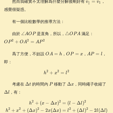
v_{\paralle
然而我確實不太理解爲什麼分解後剛好有
=
，
v
v
1
∥
感覺很疑惑。
有一個比較數學的推導方法：
\angle
\triangle
OP^2+O
由於
∠
是直角，所以，
△
滿足：
A
O
P
O
P
A
AOP
OPA
2
2
2
+
=
O
P
O
A
A
P
OA=h
OP=x
AP=l
爲了方便，不妨設
=
，
=
，
=
，
O
A
h
O
P
x
A
P
l
即：
2
2
2
+
h^2+x^2=l^2
=
h
x
l
\Delta
P
\Delta
\D
考慮在
Δ
的時間內
移動了
Δ
，同時繩子收縮了
t
P
x
t
x
l
Δ
，有：
l
2
2
2
+
(
−
Δ
)
=
(
−
Δ
)
\begin{aligned} h^2+(x-\D
h
x
x
l
l
2
2
2
2
2
+
+
(
Δ
)
−
2
(
Δ
)
=
+
(
Δ
)
−
2
(
Δ
)
h
x
x
x
x
l
l
l
l