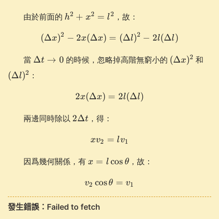
h^2+x^2=l^2
2
2
2
由於前面的
+
=
，故：
h
x
l
2
2
(
Δ
)
−
2
(
Δ
)
=
(\Delta x)^2-2x(\Delta x) =
(
Δ
)
−
2
(
Δ
)
x
x
x
l
l
l
\Delta
(\Delta
(\D
2
當
Δ
→
0
的時候，忽略掉高階無窮小的
(
Δ
)
和
t
x
t \to 0
x)^2
l)^2
2
(
Δ
)
：
l
2
(
Δ
)
=
2x(\Delta x) = 2l(\Delta l)
2
(
Δ
)
x
x
l
l
2\Delta
兩邊同時除以
2Δ
，得：
t
t
=
xv_{2} = lv_{1}
x
v
l
v
2
1
x=l\cos\theta
因爲幾何關係，有
=
cos
，故：
x
l
θ
cos
v_{2}\cos\theta = v_{1}
=
v
θ
v
2
1