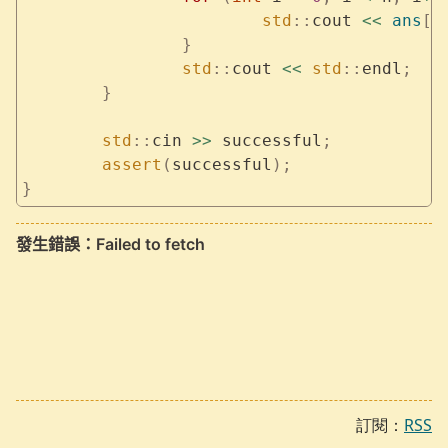
			std
::
cout 
<<
 ans
[
i
		}
		std
::
cout 
<<
 std
::
endl
;
	}
	std
::
cin 
>>
 successful
;
	assert
(
successful
);
}
訂閱：
RSS