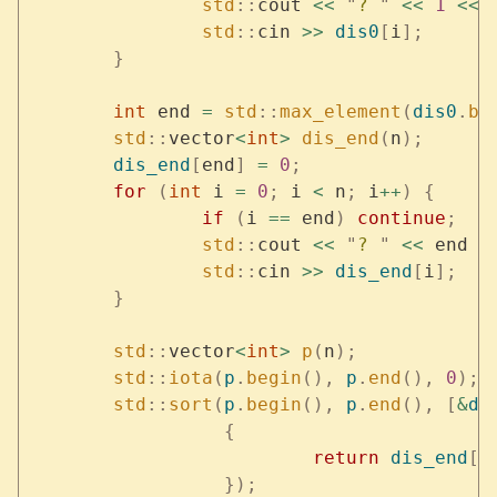
		std
::
cout 
<<
 "
? 
"
 <<
 1
 <<
 
		std
::
cin 
>>
 dis0
[
i
];
	}
	int
 end 
=
 std
::
max_element
(
dis0
.
be
	std
::
vector
<
int
>
 dis_end
(
n
);
	dis_end
[
end
]
 =
 0
;
	for
 (
int
 i 
=
 0
;
 i 
<
 n
;
 i
++
)
 {
		if
 (
i 
==
 end
)
 continue
;
		std
::
cout 
<<
 "
? 
"
 <<
 end 
+
		std
::
cin 
>>
 dis_end
[
i
];
	}
	std
::
vector
<
int
>
 p
(
n
);
	std
::
iota
(
p
.
begin
(),
 p
.
end
(),
 0
);
	std
::
sort
(
p
.
begin
(),
 p
.
end
(),
 [
&
di
		  {
			  return
 dis_end
[
a
		  });