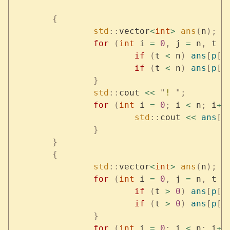
	{
		std
::
vector
<
int
>
 ans
(
n
);
		for
 (
int
 i 
=
 0
,
 j 
=
 n
,
 t 
=
			if
 (
t 
<
 n
)
 ans
[
p
[
t
			if
 (
t 
<
 n
)
 ans
[
p
[
t
		}
		std
::
cout 
<<
 "
! 
"
;
		for
 (
int
 i 
=
 0
;
 i 
<
 n
;
 i
++
			std
::
cout 
<<
 ans
[
i
		}
	}
	{
		std
::
vector
<
int
>
 ans
(
n
);
		for
 (
int
 i 
=
 0
,
 j 
=
 n
,
 t 
=
			if
 (
t 
>
 0
)
 ans
[
p
[
-
			if
 (
t 
>
 0
)
 ans
[
p
[
-
		}
		for
 (
int
 i 
=
 0
;
 i 
<
 n
;
 i
++