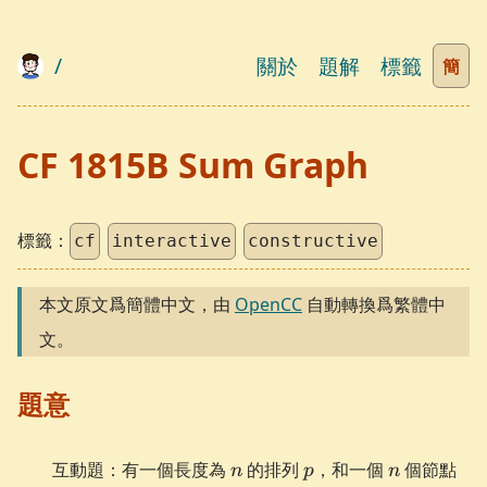
/
關於
題解
標籤
簡
CF 1815B Sum Graph
標籤：
cf
interactive
constructive
本文原文爲簡體中文，由
OpenCC
自動轉換爲繁體中
文。
題意
n
p
n
0
互動題：有一個長度為
的排列
，和一個
個節點
n
p
n