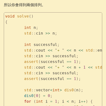
所以你會得到兩個排列。
void
 solve
()
{
	int
 n
;
	std
::
cin 
>>
 n
;
	int
 successful
;
	std
::
cout 
<<
 "
+ 
"
 <<
 n 
<<
 std
::
end
	std
::
cin 
>>
 successful
;
	assert
(
successful 
==
 1
);
	std
::
cout 
<<
 "
+ 
"
 <<
 n 
+
 1
 <<
 std
:
	std
::
cin 
>>
 successful
;
	assert
(
successful 
==
 1
);
	std
::
vector
<
int
>
 dis0
(
n
);
	dis0
[
0
]
 =
 0
;
	for
 (
int
 i 
=
 1
;
 i 
<
 n
;
 i
++
)
 {