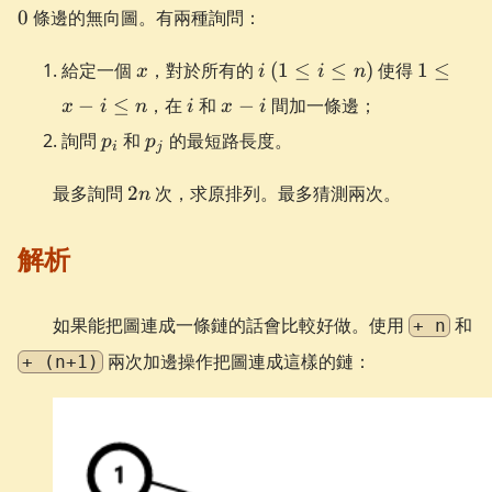
0
條邊的無向圖。有兩種詢問：
x
i
(1
1
給定一個
，對於所有的
(
1
≤
≤
)
使得
1
≤
x
i
i
n
\le
\le
i
x
−
≤
，在
和
−
間加一條邊；
x
i
n
i
x
i
i
x -
-
p_i
p_j
詢問
和
的最短路長度。
\le
i
p
p
i
i
j
n)
\le
2n
n
最多詢問
2
次，求原排列。最多猜測兩次。
n
解析
如果能把圖連成一條鏈的話會比較好做。使用
和
+ n
兩次加邊操作把圖連成這樣的鏈：
+ (n+1)