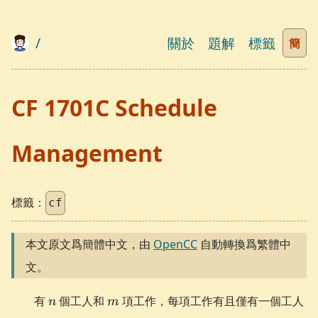
/
關於
題解
標籤
簡
CF 1701C Schedule
Management
標籤：
cf
本文原文爲簡體中文，由
OpenCC
自動轉換爲繁體中
文。
n
m
有
個工人和
項工作，每項工作有且僅有一個工人
n
m