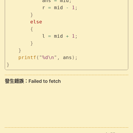
            ans 
=
 mid
;
            r 
=
 mid 
-
 1
;
        }
        else
        {
            l 
=
 mid 
+
 1
;
        }
    }
    printf
(
"
%d\n
"
,
 ans
);
}