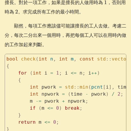
1
擅長。對於一項工作，如果是擅長的人做用時為
1
，否則用
2
時為
2
。求完成所有工作的最小時間。
顯然，每項工作應該儘可能讓擅長的工人去做。考慮二
分，每次二分出來一個用時，再把每個工人可以在用時內做
的工作加起來判斷。
bool
 check
(
int
 n
,
 int
 m
,
 const
 std
::
vector
{
    for
 (
int
 i 
=
 1
;
 i 
<=
 n
;
 i
++
)
    {
        int
 pwork 
=
 std
::
min
(
pcnt
[
i
],
 time
        int
 npwork 
=
 (
time 
-
 pwork
)
 /
 2
;
        m 
-=
 pwork 
+
 npwork
;
        if
 (
m 
<=
 0
)
 break
;
    }
    return
 m 
<=
 0
;
}