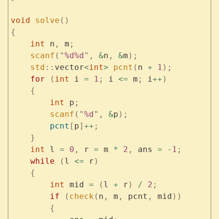
void
 solve
()
{
    int
 n
,
 m
;
    scanf
(
"
%d%d
"
,
 &
n
,
 &
m
);
    std
::
vector
<
int
>
 pcnt
(
n 
+
 1
);
    for
 (
int
 i 
=
 1
;
 i 
<=
 m
;
 i
++
)
    {
        int
 p
;
        scanf
(
"
%d
"
,
 &
p
);
        pcnt
[
p
]
++
;
    }
    int
 l 
=
 0
,
 r 
=
 m 
*
 2
,
 ans 
=
 -
1
;
    while
 (
l 
<=
 r
)
    {
        int
 mid 
=
 (
l 
+
 r
)
 /
 2
;
        if
 (
check
(
n
,
 m
,
 pcnt
,
 mid
))
        {