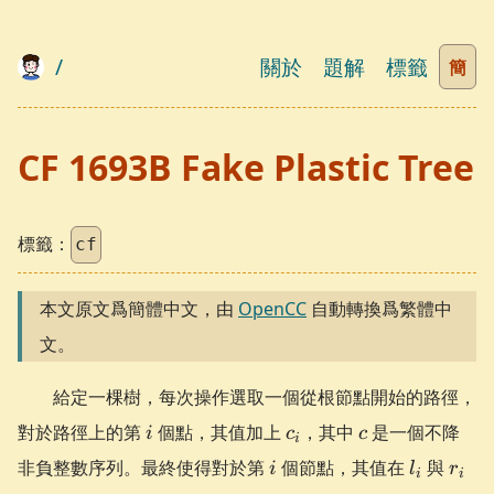
/
關於
題解
標籤
簡
CF 1693B Fake Plastic Tree
標籤：
cf
本文原文爲簡體中文，由
OpenCC
自動轉換爲繁體中
文。
給定一棵樹，每次操作選取一個從根節點開始的路徑，
i
c_i
c
對於路徑上的第
個點，其值加上
，其中
是一個不降
i
c
c
i
i
l_i
r_i
非負整數序列。最終使得對於第
個節點，其值在
與
i
l
r
i
i