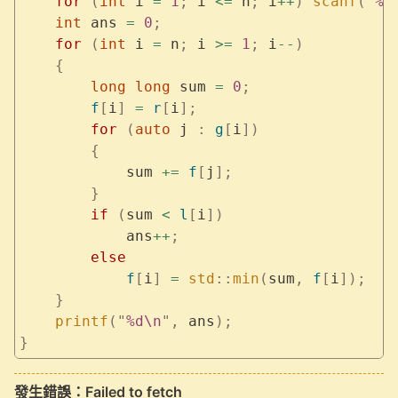
    for
 (
int
 i 
=
 1
;
 i 
<=
 n
;
 i
++
)
 scanf
(
"
%d
    int
 ans 
=
 0
;
    for
 (
int
 i 
=
 n
;
 i 
>=
 1
;
 i
--
)
    {
        long
 long
 sum 
=
 0
;
        f
[
i
]
 =
 r
[
i
];
        for
 (
auto
 j 
:
 g
[
i
])
        {
            sum 
+=
 f
[
j
];
        }
        if
 (
sum 
<
 l
[
i
])
            ans
++
;
        else
            f
[
i
]
 =
 std
::
min
(
sum
,
 f
[
i
]);
    }
    printf
(
"
%d\n
"
,
 ans
);
}