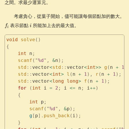
之間。求最少運算元。
f_
考慮貪心，從葉子開始，儘可能讓每個節點加的數大。
i
表示節點
所能加上去的最大值。
f
i
i
void
 solve
()
{
    int
 n
;
    scanf
(
"
%d
"
,
 &
n
);
    std
::
vector
<
std
::
vector
<
int
>>
 g
(
n 
+
 1
)
    std
::
vector
<
int
>
 l
(
n 
+
 1
),
 r
(
n 
+
 1
);
    std
::
vector
<
long
 long
>
 f
(
n 
+
 1
);
    for
 (
int
 i 
=
 2
;
 i 
<=
 n
;
 i
++
)
    {
        int
 p
;
        scanf
(
"
%d
"
,
 &
p
);
        g
[
p
].
push_back
(
i
);
    }