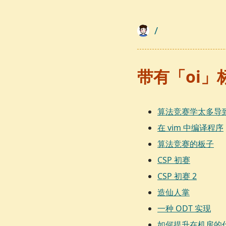
/
带有「oi」
算法竞赛学太多导
在 vim 中编译程序
算法竞赛的板子
CSP 初赛
CSP 初赛 2
造仙人掌
一种 ODT 实现
如何提升在机房的