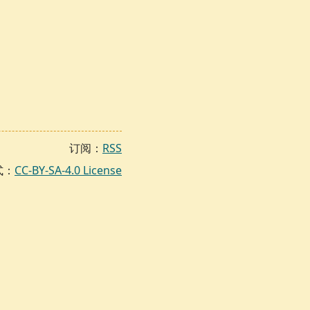
订阅：
RSS
式：
CC-BY-SA-4.0 License