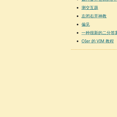
测交互题
左闭右开神教
偏见
一种很新的二分答
OIer 的 VIM 教程