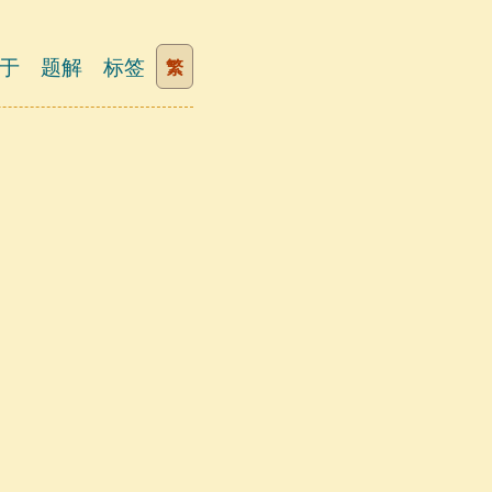
于
题解
标签
繁