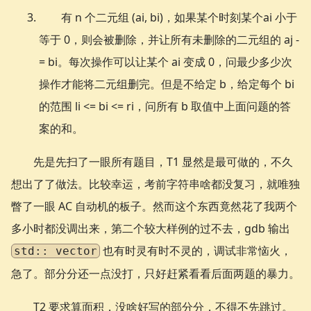
有 n 个二元组 (ai, bi)，如果某个时刻某个ai 小于
等于 0，则会被删除，并让所有未删除的二元组的 aj -
= bi。每次操作可以让某个 ai 变成 0，问最少多少次
操作才能将二元组删完。但是不给定 b，给定每个 bi
的范围 li <= bi <= ri，问所有 b 取值中上面问题的答
案的和。
先是先扫了一眼所有题目，T1 显然是最可做的，不久
想出了了做法。比较幸运，考前字符串啥都没复习，就唯独
瞥了一眼 AC 自动机的板子。然而这个东西竟然花了我两个
多小时都没调出来，第二个较大样例的过不去，gdb 输出
也有时灵有时不灵的，调试非常恼火，
std:: vector
急了。部分分还一点没打，只好赶紧看看后面两题的暴力。
T2 要求算面积，没啥好写的部分分，不得不先跳过。