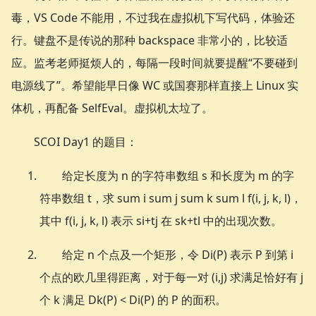
毒，VS Code 不能用，不过我在虚拟机下写代码，体验还
行。键盘不是传说的那种 backspace 非常小的，比较适
应。监考老师挺烦人的，每隔一段时间就要提醒“不要碰到
电源线了”。希望能早日像 WC 或国赛那样直接上 Linux 实
体机，再配备 SelfEval。虚拟机太垃了。
SCOI Day1 的题目：
给定长度为 n 的字符串数组 s 和长度为 m 的字
符串数组 t，求 sum i sum j sum k sum l f(i, j, k, l)，
其中 f(i, j, k, l) 表示 si+tj 在 sk+tl 中的出现次数。
给定 n 个点及一个矩形，令 Di(P) 表示 P 到第 i
个点的欧几里得距离，对于每一对 (i,j) 求满足恰好有 j
个 k 满足 Dk(P) < Di(P) 的 P 的面积。