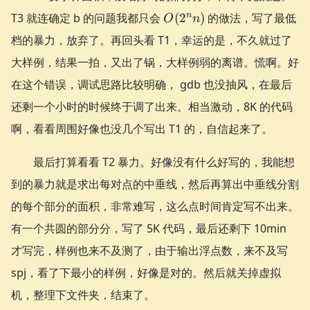
O(2^nn)
n
T3 就连确定 b 的问题我都只会
(
2
)
的做法，写了最低
O
n
档的暴力，放弃了。再回头看 T1，幸运的是，不久就过了
大样例，结果一拍，又出了锅，大样例弱的离谱。慌啊。好
在这个错误，调试思路比较明确， gdb 也没抽风，在最后
还剩一个小时的时候终于调了出来。相当激动，8K 的代码
啊，看看周围好像也没几个写出 T1 的，自信起来了。
最后打算看看 T2 暴力。好像没有什么好写的，我能想
到的暴力就是求出每对点的中垂线，然后再算出中垂线分割
的每个部分的面积，非常难写，这么点时间肯定写不出来。
有一个共圆的部分分，写了 5K 代码，最后还剩下 10min
才写完，样例也来不及测了，由于输出浮点数，来不及写
spj，看了下最小的样例，好像是对的。然后就关掉虚拟
机，整理下文件夹，结束了。