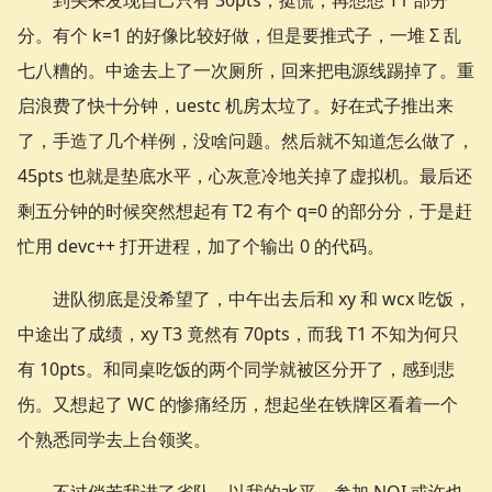
到头来发现自己只有 30pts，挺慌，再想想 T1 部分
分。有个 k=1 的好像比较好做，但是要推式子，一堆 Σ 乱
七八糟的。中途去上了一次厕所，回来把电源线踢掉了。重
启浪费了快十分钟，uestc 机房太垃了。好在式子推出来
了，手造了几个样例，没啥问题。然后就不知道怎么做了，
45pts 也就是垫底水平，心灰意冷地关掉了虚拟机。最后还
剩五分钟的时候突然想起有 T2 有个 q=0 的部分分，于是赶
忙用 devc++ 打开进程，加了个输出 0 的代码。
进队彻底是没希望了，中午出去后和 xy 和 wcx 吃饭，
中途出了成绩，xy T3 竟然有 70pts，而我 T1 不知为何只
有 10pts。和同桌吃饭的两个同学就被区分开了，感到悲
伤。又想起了 WC 的惨痛经历，想起坐在铁牌区看着一个
个熟悉同学去上台领奖。