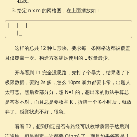
在线。
给定 n x m 的网格图，在上面摆放如：
|_ |  |__
   |_
这样的总共 12 种 L 形块。要求每一条网格边都被覆盖
且仅覆盖一次。构造方案满足使用的 L 数量最少。
开考看到 T1 完全没思路，先打了个暴力，结果测了下
极限数据，要跑 2s 多，怎么 10pts 暴力都要卡常，出题人
太可恶。然后看部分分，想 N=1 的，想出来的做法手算总
是答案不对，而且总是要枚举 K，折腾一个多小时后，就放
弃了。感觉状态不好，很急。
看看 T2，想到判定是否有路经可以枚举质因子然后判
连通性，但是判定一次都要 O(nm) 了，而且如果答案是 1