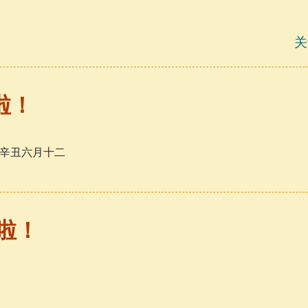
关
啦！
日，辛丑六月十二
啦！