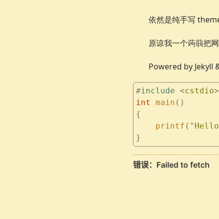
依然是纯手写 the
原谅我一个蒟蒻把网
Powered by Jekyll 
#
include
 <
cstdio
>
int
 main
()
{
    printf
(
"
Hello
}