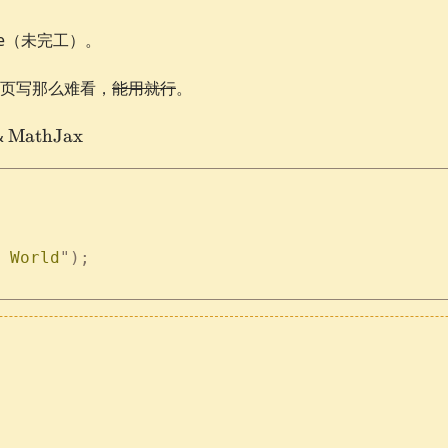
me（未完工）。
页写那么难看，
能用就行
。
\text{MathJax}
&
MathJax
 World
"
);