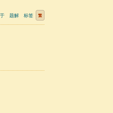
于
题解
标签
繁