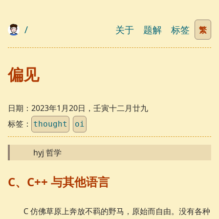
/
关于
题解
标签
繁
偏见
日期：
2023年1月20日，壬寅十二月廿九
标签：
thought
oi
hyj 哲学
C、C++ 与其他语言
C 仿佛草原上奔放不羁的野马，原始而自由。没有各种