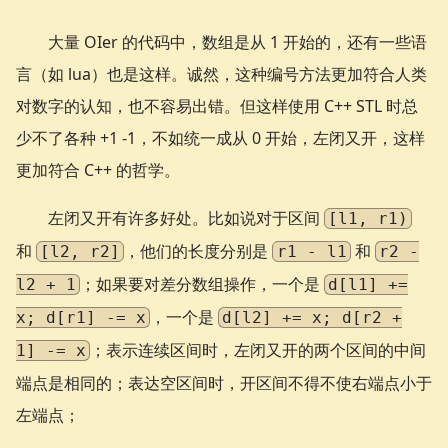
大量 OIer 的代码中，数组是从 1 开始的，还有一些语
言（如 lua）也是这样。诚然，这种编号方法更加符合人类
对数字的认知，也不容易出错。但这样使用 C++ STL 时总
少不了各种 +1 -1，不如统一成从 0 开始，左闭又开，这样
更加符合 C++ 的哲学。
左闭又开有许多好处。比如说对于区间
[l1, r1)
和
，他们的长度分别是
和
[l2, r2]
r1 - l1
r2 -
；如果要对差分数组操作，一个是
l2 + 1
d[l1] +=
，一个是
x; d[r1] -= x
d[l2] += x; d[r2 +
；表示连续区间时，左闭又开的两个区间的中间
1] -= x
端点是相同的；表达空区间时，开区间不得不使右端点小于
左端点；