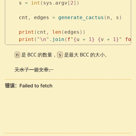
    s 
=
 int
(
sys
.
argv
[
2
])
    cnt
,
 edges 
=
 generate_cactus
(
n
,
 s
)
    print
(
cnt
,
 len
(
edges
))
    print
(
"
\n
"
.
join
(
f
"
{
u 
+
 1}
 {
v 
+
 1}
"
 for
是 BCC 的数量，
是最大 BCC 的大小。
n
s
又水了一篇文章。