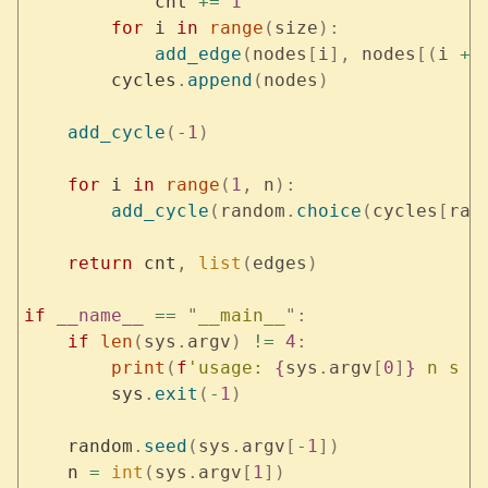
            cnt 
+=
 1
        for
 i 
in
 range
(
size
):
            add_edge
(
nodes
[
i
],
 nodes
[(
i 
+
 
        cycles
.
append
(
nodes
)
    add_cycle
(
-
1
)
    for
 i 
in
 range
(
1
,
 n
):
        add_cycle
(
random
.
choice
(
cycles
[
ran
    return
 cnt
,
 list
(
edges
)
if
 __name__
 ==
 "
__main__
"
:
    if
 len
(
sys
.
argv
)
 !=
 4
:
        print
(
f
'usage: 
{
sys
.
argv
[
0
]
}
 n s s
        sys
.
exit
(
-
1
)
    random
.
seed
(
sys
.
argv
[
-
1
])
    n 
=
 int
(
sys
.
argv
[
1
])