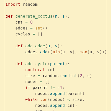
import
 random
def
 generate_cactus
(
n
,
 s
):
    cnt 
=
 0
    edges 
=
 set
()
    cycles 
=
 []
    def
 add_edge
(
u
,
 v
):
        edges
.
add
((
min
(
u
,
 v
),
 max
(
u
,
 v
)))
    def
 add_cycle
(
parent
):
        nonlocal
 cnt
        size 
=
 random
.
randint
(
2
,
 s
)
        nodes 
=
 []
        if
 parent 
!=
 -
1
:
            nodes
.
append
(
parent
)
        while
 len
(
nodes
)
 <
 size
:
            nodes
.
append
(
cnt
)