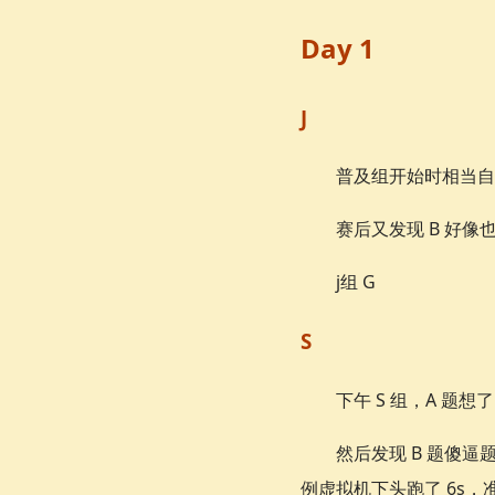
Day 1
J
普及组开始时相当自信
赛后又发现 B 好
j组 G
S
下午 S 组，A 题
然后发现 B 题傻逼题，
例虚拟机下头跑了 6s，准备