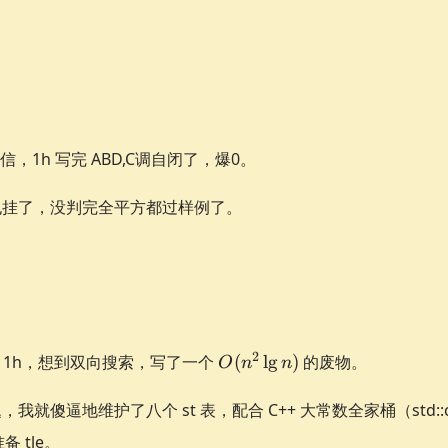
，1h 写完 ABD,C调自闭了，爆0。
像也挂了，没判完全平方都过样例了。
O(n^2\lg
2
想了 1h，想到双向搜索，写了一个
(
l
g
)
的废物。
O
n
n
n)
我就傻逼地维护了八个 st 表，配合 C++ 大常数全家桶（std::cin, 
 tle。