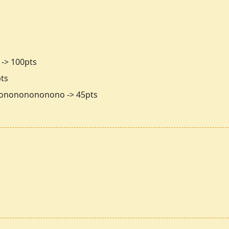
> 100pts
pts
onononononono -> 45pts