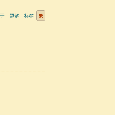
于
题解
标签
繁