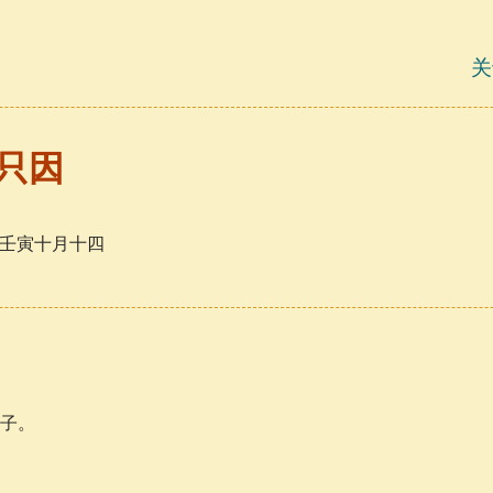
关
游只因
日，壬寅十月十四
子。