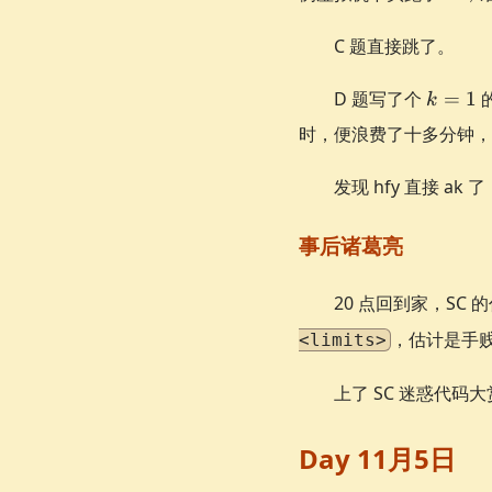
C 题直接跳了。
k=1
D 题写了个
=
1
k
时，便浪费了十多分钟，到 
发现 hfy 直接 a
事后诸葛亮
20 点回到家，SC
，估计是手
<limits>
上了 SC 迷惑代码
Day 11月5日