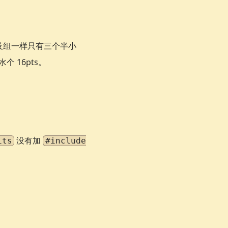
普及组一样只有三个半小
 16pts。
没有加
its
#include