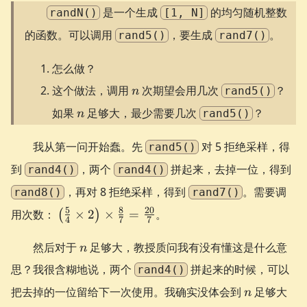
是一个生成
的均匀随机整数
randN()
[1, N]
的函数。可以调用
，要生成
。
rand5()
rand7()
怎么做？
n
这个做法，调用
次期望会用几次
？
rand5()
n
n
如果
足够大，最少需要几次
？
rand5()
n
我从第一问开始蠢。先
对 5 拒绝采样，得
rand5()
到
，两个
拼起来，去掉一位，得到
rand4()
rand4()
，再对 8 拒绝采样，得到
。需要调
rand8()
rand7()
\left(
5
8
20
用次数：
×
2
×
=
。
(
)
4
7
7
\frac{5}
{4}
n
然后对于
足够大，教授质问我有没有懂这是什么意
n
\times 2
思？我很含糊地说，两个
拼起来的时候，可以
rand4()
\right)
n
\times
把去掉的一位留给下一次使用。我确实没体会到
足够大
n
\frac{8}