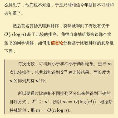
么意思了，他们也不知道，于是只能相信今年题目不可能和
去年重了。
O(n
然后莫名其妙又聊到排序，突然就聊到了有没有优于
n)
(
lo
g
)
基于比较的排序。我很自豪地给我旁边那个拿
O
n
n
蓝书的同学讲解，如何用
信息论
分析基于比较排序的复杂度
下界：
m
每次比较，可得到小于和不小于两种结果。进行
m
2^m
n
m
次比较操作，总共就能得到
2
种比较结果。而长度为
n!
的排列共有
!
种。
n
n
所以要通过比较把不同排列区分出来并得到正确的
2^m
m =
m
排序方式，
2
≥
!
，所以
=
(
lo
g
(
!))
，根据斯
n
m
O
n
\ge
O(\log(n!))
m =
特林近似，那
=
(
lo
g
)
。
m
O
n
n
n!
O(n\log