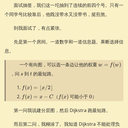
n)
面试抽签，我们这一坨抽到了连续的前四个号。只有一
个同学号比较靠后，他既没带水又没带书，挺煎熬。
到我面试了，有点紧张。
先是第一个房间。一道数学和一道信息题。果断选择信
息。
w =
一个有向图，可以选一条边让他的权重
=
(
)
w
f
w
f(w)
s
t
，问
到
的最短路。
s
t
f(x) =
(
)
=
⌊
/2
⌋
f
x
x
\lfloor
f(x)
f(x)
0
(
)
=
−
（
(
)
可能小于
0
）
f
x
x
C
f
x
x /
= x
2\rfloor
- C
第一问我说建分层图，然后 Dijkstra 跑最短路。
而后第二问，我糊涂了。我知道 Dijkstra 不能处理负