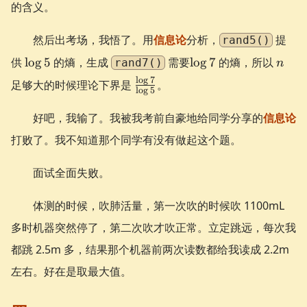
的含义。
{7} =
\frac{20}
然后出考场，我悟了。用
信息论
分析，
提
rand5()
{7}
\log
\log
n
供
lo
g
5
的熵，生成
需要
lo
g
7
的熵，所以
rand7()
n
5
7
\frac{\log
l
o
g
7
足够大的时候理论下界是
。
l
o
g
5
7}{\log
5}
好吧，我输了。我被我考前自豪地给同学分享的
信息论
打败了。我不知道那个同学有没有做起这个题。
面试全面失败。
体测的时候，吹肺活量，第一次吹的时候吹 1100mL
多时机器突然停了，第二次吹才吹正常。立定跳远，每次我
都跳 2.5m 多，结果那个机器前两次读数都给我读成 2.2m
左右。好在是取最大值。