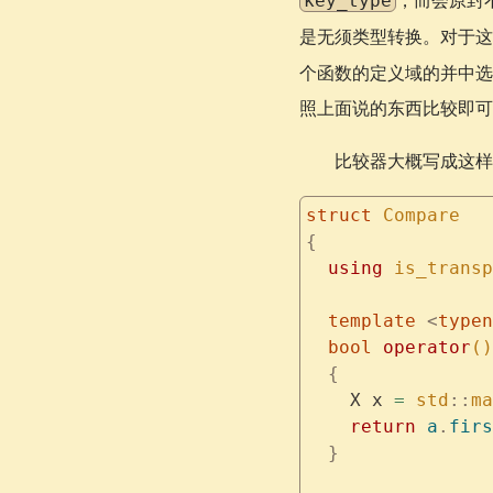
，而会原封
key_type
是无须类型转换。对于
个函数的定义域的并中
照上面说的东西比较即可
比较器大概写成这样
struct
 Compare
{
  using
 is_transp
  template
 <
typen
  bool
 operator
()
  {
    X x 
=
 std
::
ma
    return
 a
.
firs
  }