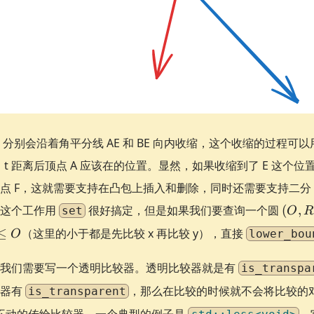
 B 分别会沿着角平分线 AE 和 BE 向内收缩，这个收缩的过程
t 距离后顶点 A 应该在的位置。显然，如果收缩到了 E 这个位置
点 F，这就需要支持在凸包上插入和删除，同时还需要支持二
(O,
除这个工作用
很好搞定，但是如果我们要查询一个圆
(
,
set
O
R
R)
≤
（这里的小于都是先比较 x 再比较 y），直接
lower_bou
O
，我们需要写一个透明比较器。透明比较器就是有
is_transpa
较器有
，那么在比较的时候就不会将比较的
is_transparent