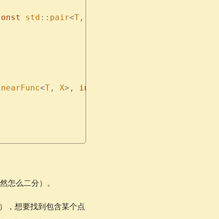
const
 std
::
pair
<
T
,
 X
>
 &
b
)
 const
inearFunc
<
T
,
 X
>,
 int
>
 &
b
)
 const
然怎么二分）。
），想要找到包含某个点