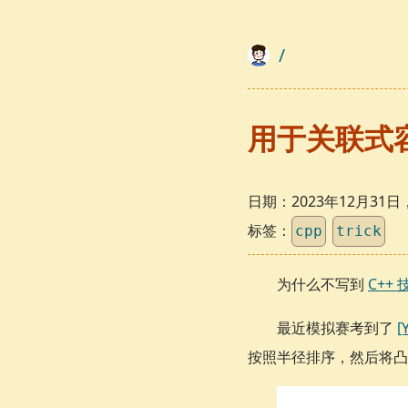
/
用于关联式
日期：
2023年12月3
标签：
cpp
trick
为什么不写到
C++ 
最近模拟赛考到了
[
按照半径排序，然后将凸