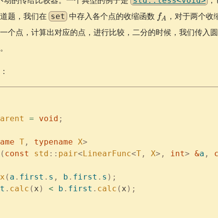
不动的传给比较器。一个典型的例子是
，
std::less<void>
f_{A}
这道题，我们在
中存入各个点的收缩函数
，对于两个收
set
f
A
选一个点，计算出对应的点，进行比较，二分的时候，我们传入
。
：
arent
 =
 void
;
ame
 T
,
 typename
 X
>
(
const
 std
::
pair
<
LinearFunc
<
T
,
 X
>,
 int
>
 &
a
,
 
x
(
a
.
first
.
s
,
 b
.
first
.
s
);
t
.
calc
(
x
)
 <
 b
.
first
.
calc
(
x
);