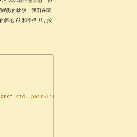
它可以比较任意类型，但
缩函数的比较，我们在两
O
R
圆的圆心
和半径
，按
O
R
const
 std
::
pair
<
LinearFunc
<
T
,
 X
>,
 int
>
 &
b
)
 co