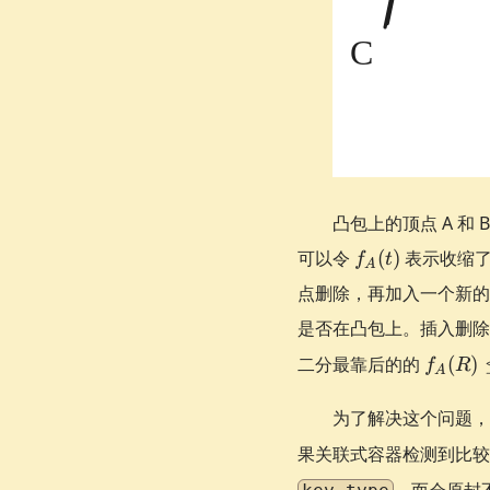
凸包上的顶点 A 和
f_{A}
可以令
(
)
表示收缩了 
f
t
A
(t)
点删除，再加入一个新的
是否在凸包上。插入删
f_{A}
二分最靠后的的
(
)
f
R
A
(R)
\le O
为了解决这个问题
果关联式容器检测到比