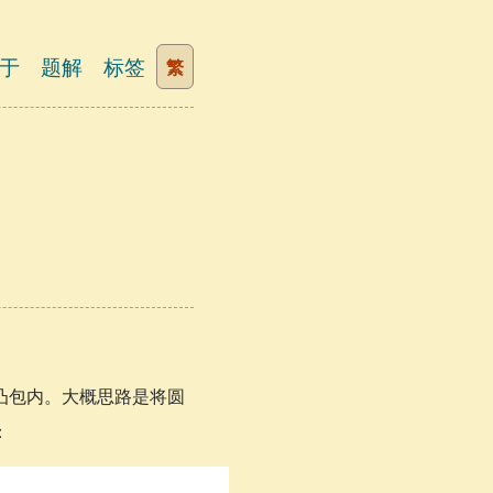
于
题解
标签
繁
凸包内。大概思路是将圆
：