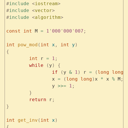
#
include
 <
iostream
>
#
include
 <
vector
>
#
include
 <
algorithm
>
const
 int
 M 
=
 1
'
000
'
000
'
007
;
int
 pow_mod
(
int
 x
,
 int
 y
)
{
	int
 r 
=
 1
;
	while
 (
y
)
 {
		if
 (
y 
&
 1
)
 r 
=
 (
long
 long
)
		x 
=
 (
long
 long
)
x 
*
 x 
%
 M
;
		y 
>>=
 1
;
	}
	return
 r
;
}
int
 get_inv
(
int
 x
)
{