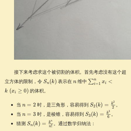
接下来考虑求这个被切割的体积。首先考虑没有这个超
S_{n}
n
\sum_{i=1}^{n}
n
立方体的限制，令
(
)
表示在
维中
<
∑
S
k
n
x
n
i
=
1
i
(k)
x_{i} < k\
(
≥
0
)
的体积。
k
x
(x_{i}\ge 0)
i
2
n=2
S_{2}
k
当
=
2
时，是三角形，容易得到
(
)
=
。
n
S
k
2
2
(k)=\frac{k^2}
3
n=3
S_{3}
k
当
=
3
时，是棱锥，容易得到
(
)
=
。
n
S
k
3
{2}
6
(k)=\frac{k^3}
S_{n}
n
k
猜测
(
)
=
。通过数学归纳法：
S
k
{6}
n
!
n
(k)=\frac{k^n}