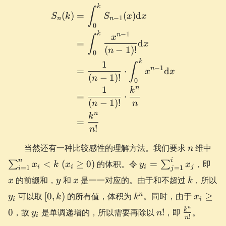
{n!}
k
\begin{aligned} S_{n}(k)
∫
(
)
=
(
)
d
S
k
S
x
x
−
1
n
n
0
−
1
k
n
x
∫
=
d
x
(
−
1
)!
n
0
k
1
∫
−
1
n
=
⋅
d
x
x
(
−
1
)!
n
0
n
1
k
=
⋅
(
−
1
)!
n
n
n
k
=
!
n
n
\s
当然还有一种比较感性的理解方法。我们要求
维中
n
x_{
y_{i} =
x
n
i
<
(
≥
0
)
的体积。令
=
，即
∑
∑
x
k
x
y
x
(x_
i
i
i
j
=
1
=
1
i
j
\sum_{j=1}^{i}
y
x
k
的前缀和，
和
是一一对应的。由于和不超过
，所以
x
y
x
k
x_{j}
y_{i}
[0,
k^n
x_{i}
n
可以取
[
0
,
)
的所有值，体积为
。同时，由于
≥
y
k
k
x
i
i
k)
\ge 0
y_{i}
n!
\frac{k^n
n
k
0
，故
是单调递增的，所以需要再除以
!
，即
。
y
n
i
!
n
{n!}