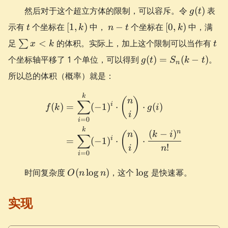
g(t)
然后对于这个超立方体的限制，可以容斥。令
(
)
表
g
t
t
[1,
n-
[0,
示有
个坐标在
[
1
,
)
中，
−
个坐标在
[
0
,
)
中，满
t
k
n
t
k
k)
t
k)
\sum
t
足
<
的体积。实际上，加上这个限制可以当作有
∑
x
k
t
x <
g(t)=S_{n}
个坐标轴平移了 1 个单位，可以得到
(
)
=
(
−
)
。
g
t
S
k
t
k
n
(k-t)
所以总的体积（概率）就是：
\begin{aligned} f(k) &= \
k
(
)
n
∑
i
(
)
=
(
−
1
)
⋅
⋅
(
)
f
k
g
i
i
=
0
i
k
n
(
−
)
(
)
n
k
i
∑
i
=
(
−
1
)
⋅
⋅
!
i
n
=
0
i
O(n\log
\log
时间复杂度
(
lo
g
)
，这个
lo
g
是快速幂。
O
n
n
n)
实现