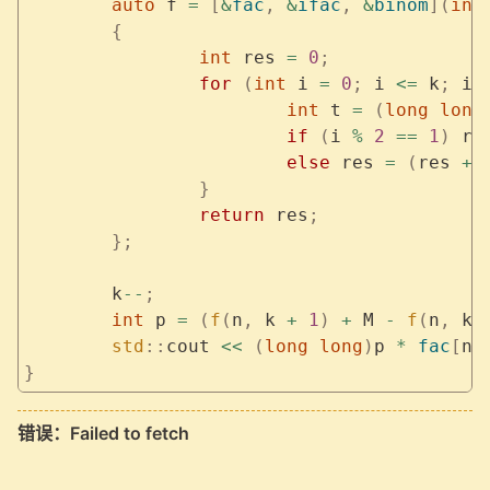
	auto
 f 
=
 [
&
fac
,
 &
ifac
,
 &
binom
](
int
	{
		int
 res 
=
 0
;
		for
 (
int
 i 
=
 0
;
 i 
<=
 k
;
 i
+
			int
 t 
=
 (
long
 long
			if
 (
i 
%
 2
 ==
 1
)
 re
			else
 res 
=
 (
res 
+
 
		}
		return
 res
;
	};
	k
--
;
	int
 p 
=
 (
f
(
n
,
 k 
+
 1
)
 +
 M 
-
 f
(
n
,
 k
)
	std
::
cout 
<<
 (
long
 long
)
p 
*
 fac
[
n
]
}