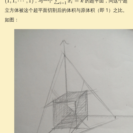
(
1
,
1
,
⋯
,
1
)
，与一个
=
的超平面，问这个超
∑
x
k
i
=
1
i
x_{i} = k
立方体被这个超平面切割后的体积与原体积（即 1）之比。
如图：