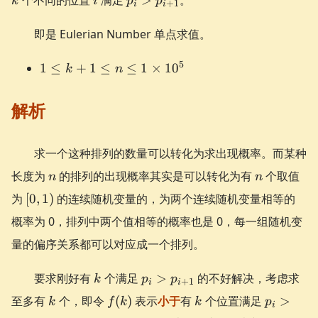
k
i
p
p
+
1
i
i
p_{i+1}
即是 Eulerian Number 单点求值。
1 \le
5
1
≤
+
1
≤
≤
1
×
1
0
k
n
k+1
\le n
解析
\le 1
\times
10^5
求一个这种排列的数量可以转化为求出现概率。而某种
n
n
长度为
的排列的出现概率其实是可以转化为有
个取值
n
n
[0,
为
[
0
,
1
)
的连续随机变量的，为两个连续随机变量相等的
1)
概率为 0，排列中两个值相等的概率也是 0，每一组随机变
量的偏序关系都可以对应成一个排列。
k
p_{i} >
要求刚好有
个满足
>
的不好解决，考虑求
k
p
p
+
1
i
i
p_{i+1}
k
f(k)
k
p_{i} >
至多有
个，即令
(
)
表示
小于
有
个位置满足
>
k
f
k
k
p
i
p_{i+1}