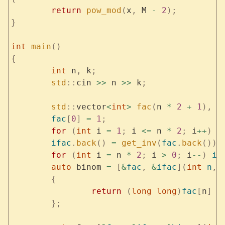
	return
 pow_mod
(
x
,
 M 
-
 2
);
}
int
 main
()
{
	int
 n
,
 k
;
	std
::
cin 
>>
 n 
>>
 k
;
	std
::
vector
<
int
>
 fac
(
n 
*
 2
 +
 1
),
 i
	fac
[
0
]
 =
 1
;
	for
 (
int
 i 
=
 1
;
 i 
<=
 n 
*
 2
;
 i
++
)
 f
	ifac
.
back
()
 =
 get_inv
(
fac
.
back
());
	for
 (
int
 i 
=
 n 
*
 2
;
 i 
>
 0
;
 i
--
)
 if
	auto
 binom 
=
 [
&
fac
,
 &
ifac
](
int
 n
,
 
	{
		return
 (
long
 long
)
fac
[
n
]
 *
	};