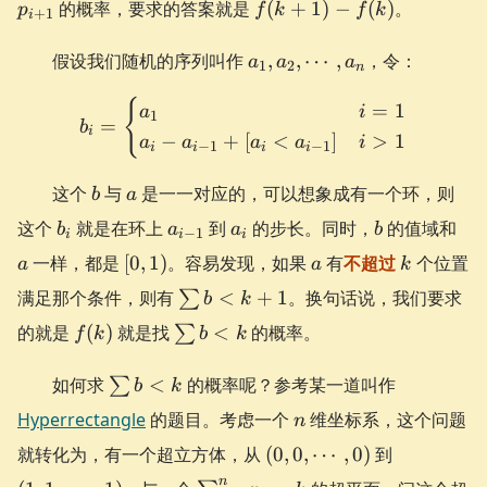
f(k+1)-
的概率，要求的答案就是
(
+
1
)
−
(
)
。
p
f
k
f
k
+
1
i
f(k)
a_{1},
假设我们随机的序列叫作
,
,
⋯
,
，令：
a
a
a
1
2
n
a_{2},
\cdots,
{
b_{i}= \begin{cases} a_{1
=
1
a
i
1
=
b
a_{n}
i
−
+
[
<
]
>
1
a
a
a
a
i
−
1
−
1
i
i
i
i
b
a
这个
与
是一一对应的，可以想象成有一个环，则
b
a
b_{i}
a_{i-
a_{i}
b
a
这个
就是在环上
到
的步长。同时，
的值域和
b
a
a
b
−
1
i
i
i
1}
[0,
a
k
一样，都是
[
0
,
1
)
。容易发现，如果
有
不超过
个位置
a
a
k
1)
\sum
满足那个条件，则有
<
+
1
。换句话说，我们要求
∑
b
k
b <
f(k)
\sum
的就是
(
)
就是找
<
的概率。
∑
f
k
b
k
k+1
b <
k
\sum
如何求
<
的概率呢？参考某一道叫作
∑
b
k
b <
n
Hyperrectangle
的题目。考虑一个
维坐标系，这个问题
n
k
(0,0,\cdots,0)
(1,1,\cdot
就转化为，有一个超立方体，从
(
0
,
0
,
⋯
,
0
)
到
\sum_{i=1}^{n}
n