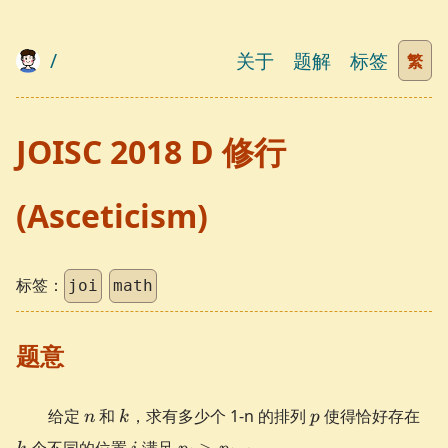
/
关于
题解
标签
繁
JOISC 2018 D 修行
(Asceticism)
标签：
joi
math
题意
n
k
p
k
给定
和
，求有多少个 1-n 的排列
使得恰好存在
n
k
p
i
p_{i} >
个不同的位置
满足
>
。