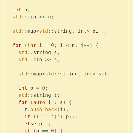
{
  int
 n
;
  std
::
cin 
>>
 n
;
  std
::
map
<
std
::
string
,
 int
>
 diff
;
  for
 (
int
 i 
=
 0
;
 i 
<
 n
;
 i
++
)
 {
    std
::
string s
;
    std
::
cin 
>>
 s
;
    std
::
map
<
std
::
string
,
 int
>
 set
;
    int
 p 
=
 0
;
    std
::
string t
;
    for
 (
auto
 i 
:
 s
)
 {
      t
.
push_back
(
i
);
      if
 (
i 
==
 '
(
'
)
 p
++
;
      else
 p
--
;
      if
 (
p 
==
 0
)
 {