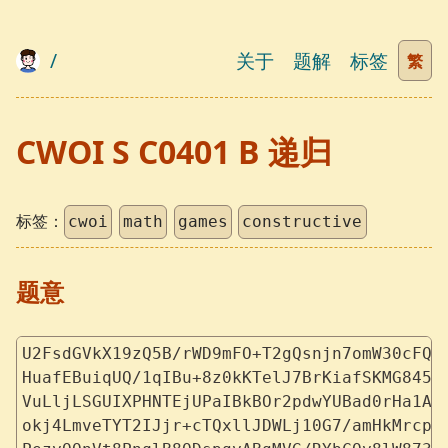
/
关于
题解
标签
繁
CWOI S C0401 B 递归
标签：
cwoi
math
games
constructive
题意
U2FsdGVkX19zQ5B/rWD9mFO+T2gQsnjn7omW30cFQT
HuafEBuiqUQ/1qIBu+8z0kKTelJ7BrKiafSKMG845m
VuLljLSGUIXPHNTEjUPaIBkBOr2pdwYUBad0rHa1Aq
okj4LmveTYT2IJjr+cTQxllJDWLj10G7/amHkMrcpS