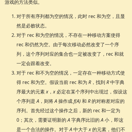
游戏的方法类似。
对于所有序列都为空的情况，此时 rec 和为空，且显
然是必败状态。
对于 rec 和为空的情况，不存在一种移动方案使得
rec 和仍然为空。由于每次移动必然改变了一个序
列，这个序列对应的集合也一定被改变了，rec 和就
一定会跟着改变。
对于 rec 和不为空的情况，一定存在一种移动方式使
得 rec 和为空。假设当前 rec 和为
R
，找到
R
中字典
序最大的元素
x
，
x
必定在某个序列中出现过，假设这
个序列是
A
，则将
A
操作成
f(A)
和
R
的对称差对应的
序列。首先经过这个操作之后，新的 rec 和一定为
0；其次，需要证明新的
A
字典序比旧的
A
小，即这
是一个合法的操作。对于
A
中大于
x
的元素，他们不