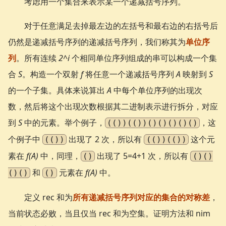
考虑用一个集合来表示某一个递减括号序列。
对于任意满足去掉最左边的左括号和最右边的右括号后
仍然是递减括号序列的递减括号序列，我们称其为
单位序
列
。所有连续
2^i
个相同单位序列组成的串可以构成一个集
合
S
。构造一个双射
f
将任意一个递减括号序列
A
映射到
S
的一个子集。具体来说算出
A
中每个单位序列的出现次
数，然后将这个出现次数根据其二进制表示进行拆分，对应
到
S
中的元素。举个例子，
，这
(())(())()()()()()
个例子中
出现了 2 次，所以有
这个元
(())
(())(())
素在
f(A)
中，同理，
出现了 5=4+1 次，所以有
()
()()
和
元素在
f(A)
中。
()()
()
定义 rec 和为
所有递减括号序列对应的集合的对称差
，
当前状态必败，当且仅当 rec 和为空集。证明方法和 nim