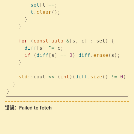
        set
[
t
]
++
;
        t
.
clear
();
      }
    }
    for
 (
const
 auto
 &
[
s
,
 c
]
 :
 set
)
 {
      diff
[
s
]
 ^=
 c
;
      if
 (
diff
[
s
]
 ==
 0
)
 diff
.
erase
(
s
);
    }
    std
::
cout 
<<
 (
int
)(
diff
.
size
()
 !=
 0
)
 <
  }
}