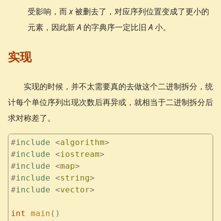
受影响，而
x
被删去了，对应序列位置变成了更小的
元素，因此新
A
的字典序一定比旧
A
小。
实现
实现的时候，并不太需要真的去做这个二进制拆分，统
计每个单位序列出现次数后再异或，就相当于二进制拆分后
求对称差了。
#
include
 <
algorithm
>
#
include
 <
iostream
>
#
include
 <
map
>
#
include
 <
string
>
#
include
 <
vector
>
int
 main
()