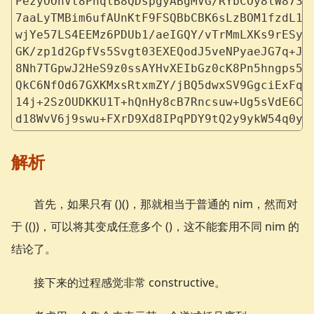
PezyOOnVt8PnqlB8QDspgyABgMVG/RYbCOy8lW873C
7aaLyTMBim6ufAUnKtF9FSQBbCBK6sLzBOM1fzdL1/
wjYe57LS4EEMz6PDUb1/aeIGQY/vTrMmLXKs9rESyn
GK/zp1d2GpfVs5Svgt03EXEQodJ5veNPyaeJG7q+Jy
8Nh7TGpwJ2HeS9z0ssAYHvXEIbGz0cK8Pn5hngps5v
QkC6NfOd67GXKMxsRtxmZY/jBQ5dwxSV9GgciExFq1
14j+2SzOUDKKU1T+hQnHy8cB7Rncsuw+Ug5sVdE6Cr
d18WvV6j9swu+FXrD9Xd8IPqPDY9tQ2y9ykW54q0yB
解析
首先，如果只有 ()()，那就相当于普通的 nim，然而对
于 (())，可以将其变成任意多个 ()，这不能套用不同 nim 的
结论了。
接下来的过程感觉非常 constructive。