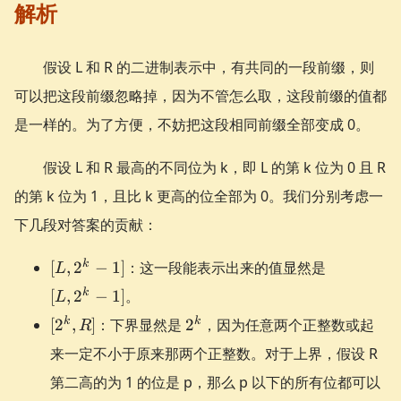
解析
假设 L 和 R 的二进制表示中，有共同的一段前缀，则
可以把这段前缀忽略掉，因为不管怎么取，这段前缀的值都
是一样的。为了方便，不妨把这段相同前缀全部变成 0。
假设 L 和 R 最高的不同位为 k，即 L 的第 k 位为 0 且 R
的第 k 位为 1，且比 k 更高的位全部为 0。我们分别考虑一
下几段对答案的贡献：
[L,
[L,
k
[
,
2
−
1
]
：这一段能表示出来的值显然是
L
2^{k}-1]
2^{k}-1]
k
[
,
2
−
1
]
。
L
[2^{k},
2^{k}
k
k
[
2
,
]
：下界显然是
2
，因为任意两个正整数或起
R
R]
来一定不小于原来那两个正整数。对于上界，假设 R
第二高的为 1 的位是 p，那么 p 以下的所有位都可以