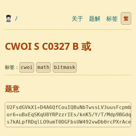
/
关于
题解
标签
繁
CWOI S C0327 B 或
标签：
cwoi
math
bitmask
题意
U2FsdGVkX1+D4A6QfCouIQBuNbTwssLV3uusFcpmbn
or6+uBxEqSKqU8YRPzzrIEs/knK5/Y/T/Mdp9BGdq3
s7kALpfRDqlLO9umT0DGFbsUW492vwDb0rcPXrAceN