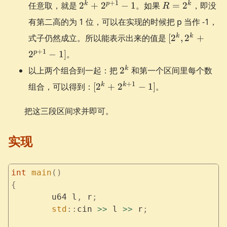
2^{k}+2^{p+1}-1
R=2^{k}
+
1
k
p
k
任意取，就是
2
+
2
−
1
。如果
=
2
，即没
R
有第二高的为 1 位，可以在实现的时候把 p 当作 -1，
[2^{k},
k
k
式子仍然成立。所以能表示出来的值是
[
2
,
2
+
2^{k}
+
1
p
2
−
1
]
。
+2^{p+1}-1]
2^{k}
k
以上两个组合到一起：把
2
和第一个区间里每个数
[2^{k}
+
1
k
k
组合，可以得到：
[
2
+
2
−
1
]
。
+2^{k+1}-1]
把这三段区间求并即可。
实现
int
 main
()
{
	u64 l
,
 r
;
	std
::
cin 
>>
 l 
>>
 r
;