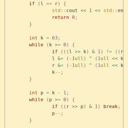
	if
 (
l 
==
 r
)
 {
		std
::
cout 
<<
 1
 <<
 std
::
end
		return
 0
;
	}
	int
 k 
=
 63
;
	while
 (
k 
>=
 0
)
 {
		if
 (((
l 
>>
 k
)
 &
 1
)
 !=
 ((
r 
		l 
&=
 (
-
1
ull
)
 ^
 (
1
ull
 <<
 k
)
		r 
&=
 (
-
1
ull
)
 ^
 (
1
ull
 <<
 k
)
		k
--
;
	}
	int
 p 
=
 k 
-
 1
;
	while
 (
p 
>=
 0
)
 {
		if
 ((
r 
>>
 p
)
 &
 1
)
 break
;
		p
--
;
	}