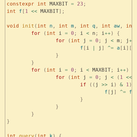
constexpr
 int
 MAXBIT 
=
 23
;
int
 f
[
1
 <<
 MAXBIT
];
void
 init
(
int
 n
,
 int
 m
,
 int
 q
,
 int
 aw
,
 int
	for
 (
int
 i 
=
 0
;
 i 
<
 n
;
 i
++
)
 {
		for
 (
int
 j 
=
 0
;
 j 
<
 m
;
 j
++
			f
[
i 
|
 j
]
 ^=
 a
[
i
][
j
		}
	}
	for
 (
int
 i 
=
 0
;
 i 
<
 MAXBIT
;
 i
++
)
 {
		for
 (
int
 j 
=
 0
;
 j 
<
 (
1
 <<
 
			if
 ((
j 
>>
 i
)
 &
 1
)
 
				f
[
j
]
 ^=
 f
[
			}
		}
	}
}
int
 query
(
int
 k
)
 {