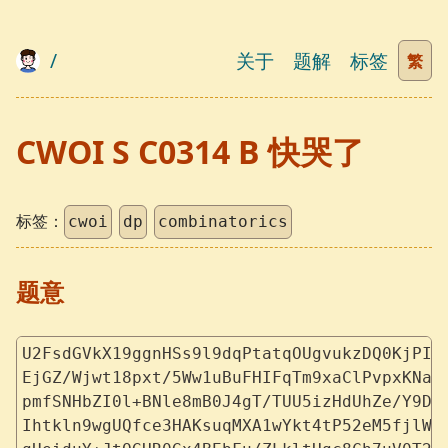
/
关于
题解
标签
繁
CWOI S C0314 B 快哭了
标签：
cwoi
dp
combinatorics
题意
U2FsdGVkX19ggnHSs9l9dqPtatqOUgvukzDQ0KjPID
EjGZ/Wjwt18pxt/5Ww1uBuFHIFqTm9xaClPvpxKNax
pmfSNHbZI0l+BNle8mB0J4gT/TUU5izHdUhZe/Y9Dq
Ihtkln9wgUQfce3HAKsuqMXA1wYkt4tP52eM5fjlWp