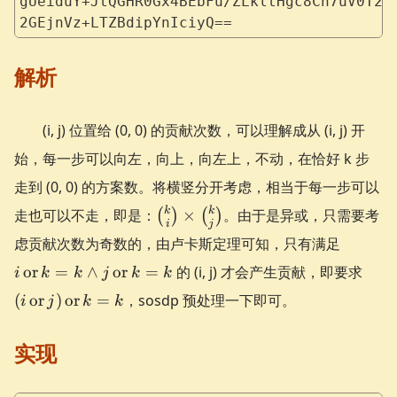
gUeiduY+JtQGHR0Gx4BEbFu/ZLkltHgc8Ch7uV0T2B
2GEjnVz+LTZBdipYnIciyQ==
解析
(i, j) 位置给 (0, 0) 的贡献次数，可以理解成从 (i, j) 开
始，每一步可以向左，向上，向左上，不动，在恰好 k 步
走到 (0, 0) 的方案数。将横竖分开考虑，相当于每一步可以
\binom{k}
k
k
走也可以不走，即是：
×
。由于是异或，只需要考
(
)
(
)
i
j
{i} \times
i
虑贡献次数为奇数的，由卢卡斯定理可知，只有满足
\binom{k}
\opera
(i
or
=
∧
or
=
{j}
的 (i, j) 才会产生贡献，即要求
i
k
k
j
k
k
k = k \
\ope
(
or
)
or
=
，sosdp 预处理一下即可。
\opera
i
j
k
k
j)
k = k
\ope
实现
k = 